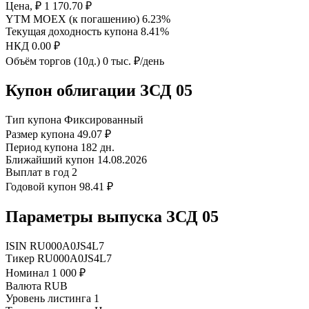
Цена, ₽
1 170.70 ₽
YTM MOEX (к погашению)
6.23%
Текущая доходность купона
8.41%
НКД
0.00 ₽
Объём торгов (10д.)
0 тыс. ₽/день
Купон облигации ЗСД 05
Тип купона
Фиксированный
Размер купона
49.07 ₽
Период купона
182 дн.
Ближайший купон
14.08.2026
Выплат в год
2
Годовой купон
98.41 ₽
Параметры выпуска ЗСД 05
ISIN
RU000A0JS4L7
Тикер
RU000A0JS4L7
Номинал
1 000 ₽
Валюта
RUB
Уровень листинга
1