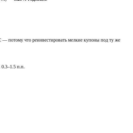
С — потому что реинвестировать мелкие купоны под ту же
0.3–1.5 п.п.