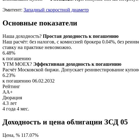
Эмитент:
Западный скоростной диаметр
Основные показатели
Наша доходность
?
Простая доходность к погашению
Наш расчёт: без налогов, с комиссией брокера 0.04%, без ре
ставку на практике невозможно.
6.48%
к погашению
YTM
MOEX
?
Эффективная доходность к погашению
Расчёт Московской биржи. Допускает реинвестирование купоно
6.23%
к погашению 06.02.2032
Рейтинг
AA+
Дюрация
4.3
лет
4 года 4 мес.
Доходность и цена облигации ЗСД 05
Цена, %
117.07%