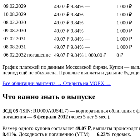
09.02.2029
—
49.07 ₽
9.84%
1 000 ₽
10.08.2029
—
49.07 ₽
9.84%
1 000 ₽
08.02.2030
—
49.07 ₽
9.84%
1 000 ₽
09.08.2030
—
49.07 ₽
9.84%
1 000 ₽
07.02.2031
—
49.07 ₽
9.84%
1 000 ₽
08.08.2031
—
49.07 ₽
9.84%
1 000 ₽
06.02.2032
погашение
49.07 ₽
9.84%
1 000.00 ₽
0 ₽
График платежей по данным Московской биржи. Купон — выплат
период ещё не объявлена. Прошлые выплаты и дальние будущи
Все облигации эмитента →
Открыть на MOEX →
Что важно знать о выпуске
ЗСД 05
(ISIN: RU000A0JS4L7) — корпоративная облигация с ф
погашения —
6 февраля 2032
(через 5 лет 5 мес.).
Размер одного купона составляет
49.07 ₽
, выплаты происходят
8.41%
. Доходность к погашению (YTM) —
6.23%
годовых.