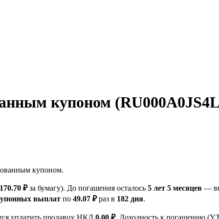
анным купоном (RU000A0JS4L7
рованным купоном.
 170.70 ₽
за бумагу). До погашения осталось
5 лет 5 месяцев
— вы
купонных выплат
по
49.07 ₽
раз в
182 дня
.
ется уплатить продавцу НКД
0.00 ₽
. Доходность к погашению (