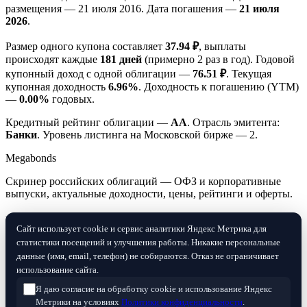
размещения — 21 июля 2016. Дата погашения —
21 июля
2026
.
Размер одного купона составляет
37.94 ₽
, выплаты
происходят каждые
181 дней
(примерно 2 раз в год). Годовой
купонный доход с одной облигации —
76.51 ₽
. Текущая
купонная доходность
6.96%
. Доходность к погашению (YTM)
—
0.00%
годовых.
Кредитный рейтинг облигации —
AA
. Отрасль эмитента:
Банки
. Уровень листинга на Московской бирже — 2.
Megabonds
Скринер российских облигаций — ОФЗ и корпоративные
выпуски, актуальные доходности, цены, рейтинги и оферты.
Разделы
Сайт использует cookie и сервис аналитики Яндекс Метрика для
статистики посещений и улучшения работы. Никакие персональные
Скринер облигаций
данные (имя, email, телефон) не собираются. Отказ не ограничивает
Ключевая ставка ЦБ
использование сайта.
RUONIA
Я даю согласие на обработку cookie и использование Яндекс
Информация на сайте не является индивидуальной
Метрики на условиях
Политики конфиденциальности
.