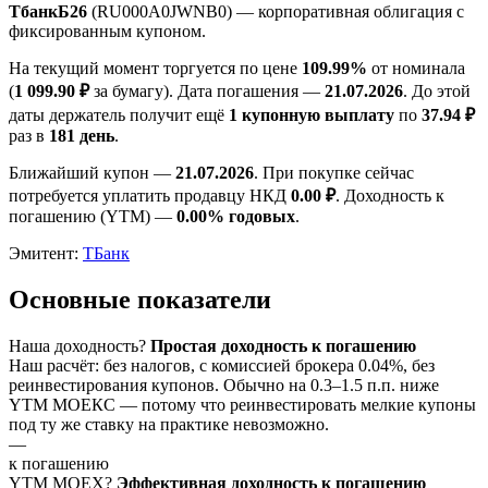
ТбанкБ26
(RU000A0JWNB0) — корпоративная облигация с
фиксированным купоном.
На текущий момент торгуется по цене
109.99%
от номинала
(
1 099.90 ₽
за бумагу). Дата погашения —
21.07.2026
. До этой
даты держатель получит ещё
1 купонную выплату
по
37.94 ₽
раз в
181 день
.
Ближайший купон —
21.07.2026
. При покупке сейчас
потребуется уплатить продавцу НКД
0.00 ₽
. Доходность к
погашению (YTM) —
0.00% годовых
.
Эмитент:
ТБанк
Основные показатели
Наша доходность
?
Простая доходность к погашению
Наш расчёт: без налогов, с комиссией брокера 0.04%, без
реинвестирования купонов. Обычно на 0.3–1.5 п.п. ниже
YTM МОЕКС — потому что реинвестировать мелкие купоны
под ту же ставку на практике невозможно.
—
к погашению
YTM
MOEX
?
Эффективная доходность к погашению