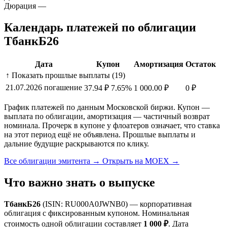
Дюрация
—
Календарь платежей по облигации
ТбанкБ26
Дата
Купон
Амортизация
Остаток
↑ Показать прошлые выплаты (19)
21.07.2026
погашение
37.94 ₽
7.65%
1 000.00 ₽
0 ₽
График платежей по данным Московской биржи. Купон —
выплата по облигации, амортизация — частичный возврат
номинала. Прочерк в купоне у флоатеров означает, что ставка
на этот период ещё не объявлена. Прошлые выплаты и
дальние будущие раскрываются по клику.
Все облигации эмитента →
Открыть на MOEX →
Что важно знать о выпуске
ТбанкБ26
(ISIN: RU000A0JWNB0) — корпоративная
облигация с фиксированным купоном. Номинальная
стоимость одной облигации составляет
1 000 ₽
. Дата