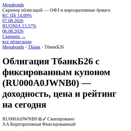
Megabonds
Скринер облигаций — ОФЗ и корпоративные бумаги
КС ЦБ
14.00
%
07.08.2026
RUONIA
13.57
%
06.08.2026
Скринер
→
все облигации
Megabonds
›
ТБанк
›
ТбанкБ26
Облигация ТбанкБ26 с
фиксированным купоном
(RU000A0JWNB0) —
доходность, цена и рейтинг
на сегодня
RU000A0JWNB0
⧉
✓ Скопировано
AA
Корпоративная
Фиксированный