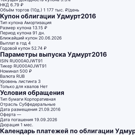
НКД
6.79 ₽
Объём торгов (10д.)
1 177 тыс. ₽/день
Купон облигации Удмурт2016
Тип купона
Амортизация
Размер купона
13.15 ₽
Период купона
91 дн.
Ближайший купон
20.06.2026
Выплат в год
4
Годовой купон
52.74 ₽
Параметры выпуска Удмурт2016
ISIN
RU000A0JWT91
Тикер
RU000A0JWT91
Номинал
500 ₽
Валюта
RUB
Уровень листинга
3
Только для квалов
Нет
Условия обращения
Тип бумаги
Корпоративная
Отрасль
Субфедеральные
Дата размещения
21.09.2016
Оферта
—
Дата погашения
19.09.2026
Дюрация
1 мес.
Календарь платежей по облигации Удму