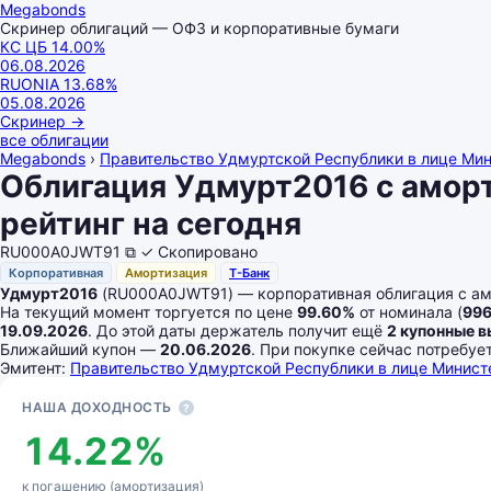
Megabonds
Скринер облигаций — ОФЗ и корпоративные бумаги
КС ЦБ
14.00
%
06.08.2026
RUONIA
13.68
%
05.08.2026
Скринер
→
все облигации
Megabonds
›
Правительство Удмуртской Республики в лице Ми
Облигация Удмурт2016 с амор
рейтинг на сегодня
RU000A0JWT91
⧉
✓ Скопировано
Корпоративная
Амортизация
Т-Банк
Удмурт2016
(RU000A0JWT91) — корпоративная облигация с а
На текущий момент торгуется по цене
99.60%
от номинала (
996
19.09.2026
. До этой даты держатель получит ещё
2 купонные 
Ближайший купон —
20.06.2026
. При покупке сейчас потребу
Эмитент:
Правительство Удмуртской Республики в лице Минист
Основные показатели
НАША ДОХОДНОСТЬ
?
14.22%
к погашению (амортизация)