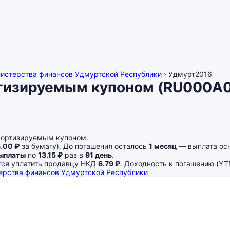
нистерства финансов Удмуртской Республики
›
Удмурт2016
тизируемым купоном (RU000A0
мортизируемым купоном.
.00 ₽
за бумагу). До погашения осталось
1 месяц
— выплата осн
выплаты
по
13.15 ₽
раз в
91 день
.
ется уплатить продавцу НКД
6.79 ₽
. Доходность к погашению (Y
ерства финансов Удмуртской Республики