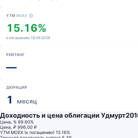
YTM
MOEX
?
15.16%
к погашению 19.09.2026
РЕЙТИНГ
—
ДЮРАЦИЯ
1
месяц
Доходность и цена облигации Удмурт201
Цена, %
99.60%
Цена, ₽
996.00 ₽
YTM MOEX (к погашению)
15.16%
Текущая доходность купона
5.3%