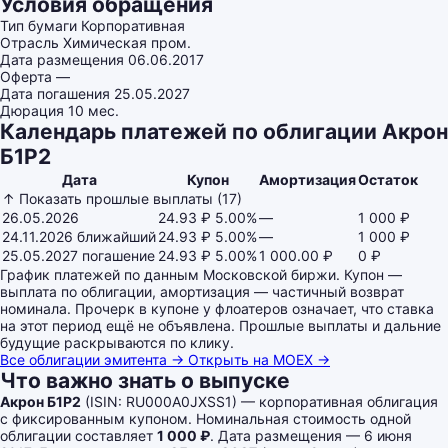
Условия обращения
Тип бумаги
Корпоративная
Отрасль
Химическая пром.
Дата размещения
06.06.2017
Оферта
—
Дата погашения
25.05.2027
Дюрация
10 мес.
Календарь платежей по облигации Акрон
Б1P2
Дата
Купон
Амортизация
Остаток
↑ Показать прошлые выплаты (17)
26.05.2026
24.93 ₽
5.00%
—
1 000 ₽
24.11.2026
ближайший
24.93 ₽
5.00%
—
1 000 ₽
25.05.2027
погашение
24.93 ₽
5.00%
1 000.00 ₽
0 ₽
График платежей по данным Московской биржи. Купон —
выплата по облигации, амортизация — частичный возврат
номинала. Прочерк в купоне у флоатеров означает, что ставка
на этот период ещё не объявлена. Прошлые выплаты и дальние
будущие раскрываются по клику.
Все облигации эмитента →
Открыть на MOEX →
Что важно знать о выпуске
Акрон Б1P2
(ISIN: RU000A0JXSS1) — корпоративная облигация
с фиксированным купоном. Номинальная стоимость одной
облигации составляет
1 000 ₽
. Дата размещения — 6 июня