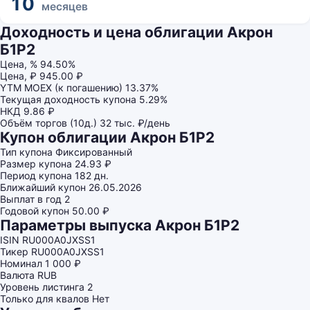
10
месяцев
Доходность и цена облигации Акрон
Б1P2
Цена, %
94.50%
Цена, ₽
945.00 ₽
YTM MOEX (к погашению)
13.37%
Текущая доходность купона
5.29%
НКД
9.86 ₽
Объём торгов (10д.)
32 тыс. ₽/день
Купон облигации Акрон Б1P2
Тип купона
Фиксированный
Размер купона
24.93 ₽
Период купона
182 дн.
Ближайший купон
26.05.2026
Выплат в год
2
Годовой купон
50.00 ₽
Параметры выпуска Акрон Б1P2
ISIN
RU000A0JXSS1
Тикер
RU000A0JXSS1
Номинал
1 000 ₽
Валюта
RUB
Уровень листинга
2
Только для квалов
Нет