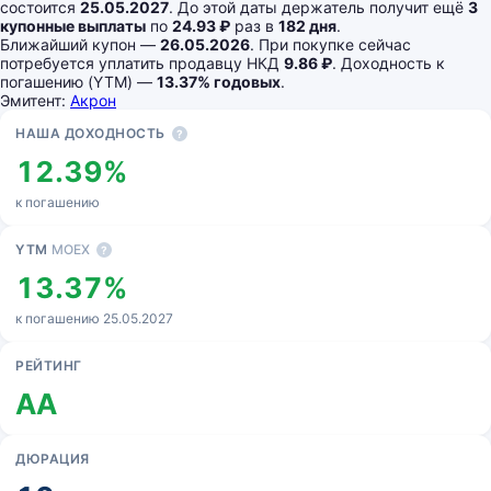
состоится
25.05.2027
. До этой даты держатель получит ещё
3
купонные выплаты
по
24.93 ₽
раз в
182 дня
.
Ближайший купон —
26.05.2026
. При покупке сейчас
потребуется уплатить продавцу НКД
9.86 ₽
. Доходность к
погашению (YTM) —
13.37% годовых
.
Эмитент:
Акрон
Основные показатели
НАША ДОХОДНОСТЬ
?
12.39%
к погашению
YTM
MOEX
?
13.37%
к погашению 25.05.2027
РЕЙТИНГ
AA
ДЮРАЦИЯ