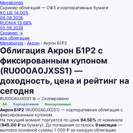
Megabonds
Скринер облигаций — ОФЗ и корпоративные бумаги
КС ЦБ
14.00
%
06.08.2026
RUONIA
13.68
%
05.08.2026
Скринер
→
все облигации
Megabonds
›
Акрон
›
Акрон Б1P2
Облигация Акрон Б1P2 с
фиксированным купоном
(RU000A0JXSS1) —
доходность, цена и рейтинг на
сегодня
RU000A0JXSS1
⧉
✓ Скопировано
AA
Корпоративная
Фиксированный
Акрон Б1P2
(RU000A0JXSS1) — корпоративная облигация с
фиксированным купоном.
На текущий момент торгуется по цене
94.50%
от номинала
(
945.00 ₽
за бумагу). До погашения осталось
9 месяцев
—
выплата основной суммы 1 000 ₽ за каждую облигацию