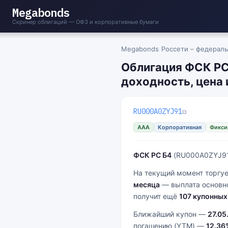
Megabonds
Скринер облигаций — ОФЗ и корпоративные бумаги
Megabonds
›
Россети – федераль
Облигация ФСК РС
доходность, цена 
RU000A0ZYJ91
⧉
AAA
Корпоративная
Фикси
ФСК РС Б4
(RU000A0ZYJ91
На текущий момент торгуе
месяца
— выплата основн
получит ещё
107 купонных
Ближайший купон —
27.05
погашению (YTM) —
12.36