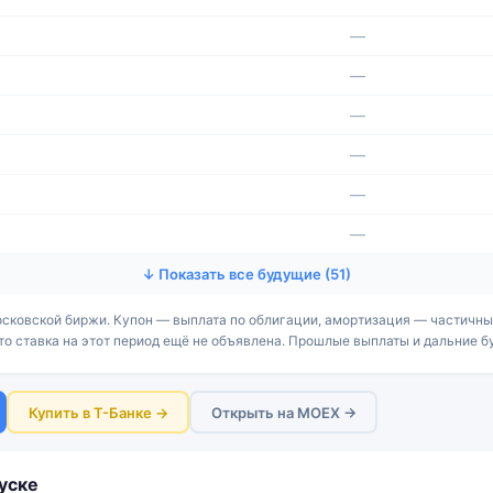
—
—
—
—
—
—
↓ Показать все будущие (51)
сковской биржи. Купон — выплата по облигации, амортизация — частичный
что ставка на этот период ещё не объявлена. Прошлые выплаты и дальние 
Купить в Т-Банке →
Открыть на MOEX →
уске