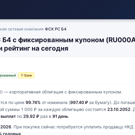
ная сетевая компания
›
ФСК РС Б4
 Б4 с фиксированным купоном (RU000
и рейтинг на сегодня
рованный
Т-Банк
) — корпоративная облигация с фиксированным купоном.
тся по цене
99.74%
от номинала (
997.40 ₽
за бумагу). До погаш
ой суммы 1 000 ₽ за каждую облигацию состоится
23.10.2052
. 
 выплат
по
29.92 ₽
раз в
91 день
.
.2026
. При покупке сейчас потребуется уплатить продавцу НКД
% годовых
.