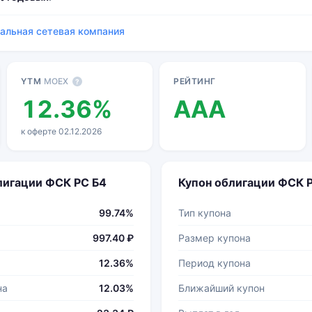
ральная сетевая компания
YTM
MOEX
РЕЙТИНГ
?
12.36%
AAA
к оферте 02.12.2026
лигации ФСК РС Б4
Купон облигации ФСК 
99.74%
Тип купона
997.40 ₽
Размер купона
12.36%
Период купона
на
12.03%
Ближайший купон