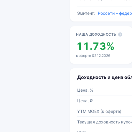
Эмитент:
Россети – феде
Основные показатели
НАША ДОХОДНОСТЬ
?
11.73%
к оферте 02.12.2026
Доходность и цена об
Цена, %
Цена, ₽
YTM MOEX (к оферте)
Текущая доходность купо