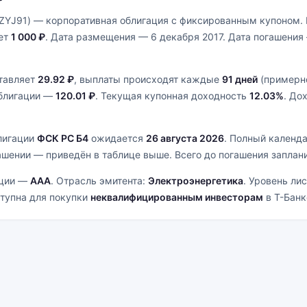
ZYJ91) — корпоративная облигация с фиксированным купоном.
яет
1 000 ₽
. Дата размещения — 6 декабря 2017. Дата погашени
ставляет
29.92 ₽
, выплаты происходят каждые
91 дней
(примерно
облигации —
120.01 ₽
. Текущая купонная доходность
12.03%
. До
лигации
ФСК РС Б4
ожидается
26 августа 2026
. Полный календ
ашении — приведён в таблице выше. Всего до погашения заплан
ации —
AAA
. Отрасль эмитента:
Электроэнергетика
. Уровень ли
ступна для покупки
неквалифицированным инвесторам
в Т-Банк