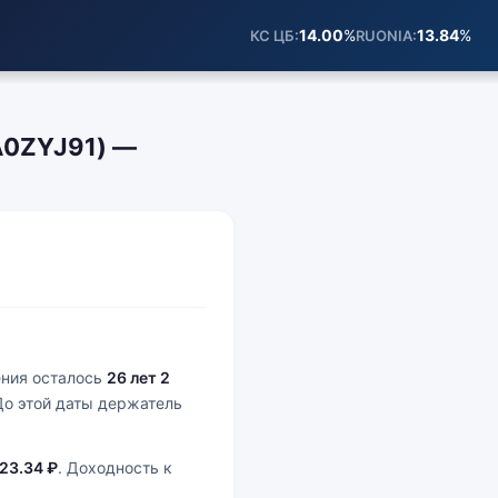
14.00
%
13.84
%
КС ЦБ
RUONIA
A0ZYJ91) —
ения осталось
26 лет 2
До этой даты держатель
23.34 ₽
. Доходность к