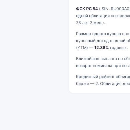
ФСК РС Б4
(ISIN: RU000A0
одной облигации составл
26 лет 2 мес.).
Размер одного купона со
купонный доход с одной 
(YTM) —
12.36%
годовых.
Ближайшая выплата по об
возврат номинала при пог
Кредитный рейтинг облиг
бирже — 2. Облигация до