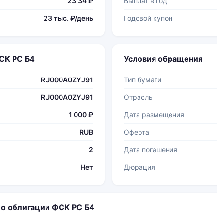
23.34 ₽
Выплат в год
23 тыс. ₽/день
Годовой купон
СК РС Б4
Условия обращения
RU000A0ZYJ91
Тип бумаги
RU000A0ZYJ91
Отрасль
1 000 ₽
Дата размещения
RUB
Оферта
2
Дата погашения
Нет
Дюрация
о облигации ФСК РС Б4