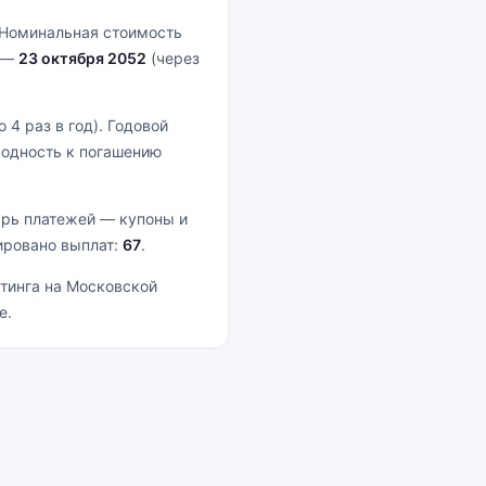
 Номинальная стоимость
я —
23 октября 2052
(через
 4 раз в год). Годовой
ходность к погашению
арь платежей — купоны и
ировано выплат:
67
.
стинга на Московской
е.