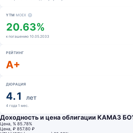
YTM
MOEX
?
20.63%
к погашению 10.05.2033
РЕЙТИНГ
A+
ДЮРАЦИЯ
4.1
лет
4 года 1 мес.
Доходность и цена облигации КАМАЗ БО
Цена, %
85.78%
Цена, ₽
857.80 ₽