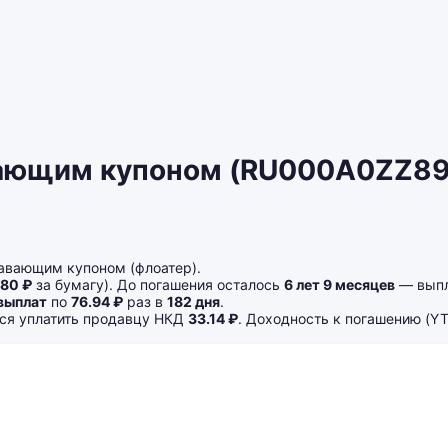
ающим купоном (RU000A0ZZ893
авающим купоном (флоатер).
.80 ₽
за бумагу). До погашения осталось
6 лет 9 месяцев
— выпл
выплат
по
76.94 ₽
раз в
182 дня
.
тся уплатить продавцу НКД
33.14 ₽
. Доходность к погашению (