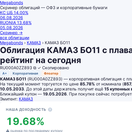
Megabonds
Скринер облигаций — ОФЗ и корпоративные бумаги
КС ЦБ
14.00
%
06.08.2026
RUONIA
13.68
%
05.08.2026
Скринер
→
все облигации
Megabonds
›
КАМАЗ
›
КАМАЗ БО11
Облигация КАМАЗ БО11 с плав
рейтинг на сегодня
RU000A0ZZ893
⧉
✓ Скопировано
A+
Корпоративная
Флоатер
КАМАЗ БО11
(RU000A0ZZ893) — корпоративная облигация с пл
На текущий момент торгуется по цене
85.78%
от номинала (
857
10.05.2033
. До этой даты держатель получит ещё
15 купонных 
Ближайший купон —
19.05.2026
. При покупке сейчас потребуе
Эмитент:
КАМАЗ
Основные показатели
НАША ДОХОДНОСТЬ
?
19.68%
⚠ оценка по последнему купону