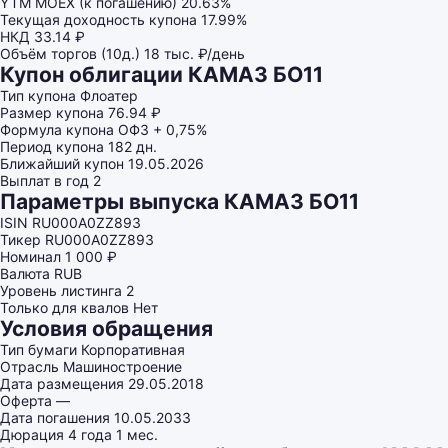
YTM MOEX (к погашению)
20.63%
Текущая доходность купона
17.99%
НКД
33.14 ₽
Объём торгов (10д.)
18 тыс. ₽/день
Купон облигации КАМАЗ БО11
Тип купона
Флоатер
Размер купона
76.94 ₽
Формула купона
ОФЗ + 0,75%
Период купона
182 дн.
Ближайший купон
19.05.2026
Выплат в год
2
Параметры выпуска КАМАЗ БО11
ISIN
RU000A0ZZ893
Тикер
RU000A0ZZ893
Номинал
1 000 ₽
Валюта
RUB
Уровень листинга
2
Только для квалов
Нет
Условия обращения
Тип бумаги
Корпоративная
Отрасль
Машиностроение
Дата размещения
29.05.2018
Оферта
—
Дата погашения
10.05.2033
Дюрация
4 года 1 мес.