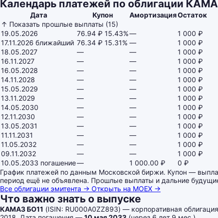
Календарь платежей по облигации КАМА
Дата
Купон
Амортизация
Остаток
↑ Показать прошлые выплаты (15)
19.05.2026
76.94 ₽
15.43%
—
1 000 ₽
17.11.2026
ближайший
76.34 ₽
15.31%
—
1 000 ₽
18.05.2027
—
—
1 000 ₽
16.11.2027
—
—
1 000 ₽
16.05.2028
—
—
1 000 ₽
14.11.2028
—
—
1 000 ₽
15.05.2029
—
—
1 000 ₽
13.11.2029
—
—
1 000 ₽
14.05.2030
—
—
1 000 ₽
12.11.2030
—
—
1 000 ₽
13.05.2031
—
—
1 000 ₽
11.11.2031
—
—
1 000 ₽
11.05.2032
—
—
1 000 ₽
09.11.2032
—
—
1 000 ₽
10.05.2033
погашение
—
1 000.00 ₽
0 ₽
График платежей по данным Московской биржи. Купон — выплата
период ещё не объявлена. Прошлые выплаты и дальние будущи
Все облигации эмитента →
Открыть на MOEX →
Что важно знать о выпуске
КАМАЗ БО11
(ISIN: RU000A0ZZ893) — корпоративная облигация
2018. Дата погашения —
10 мая 2033
(через 6 лет 9 мес.).