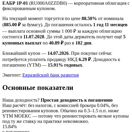
ЕАБР 1Р-01
(RU000A0ZZDB0) — корпоративная облигация с
фиксированным купоном.
На текущий момент торгуется по цене
88.50%
от номинала
(
885.00 ₽
за бумагу). До погашения осталось
1 год 11 месяцев
— выплата основной суммы 1 000 ₽ за каждую облигацию
состоится
11.07.2028
. До этой даты держатель получит ещё
5
купонных выплат
по
40.89 ₽
раз в
182 дня
.
Ближайший купон —
14.07.2026
. При покупке сейчас
потребуется уплатить продавцу НКД
6.29 ₽
. Доходность к
погашению (YTM) —
15.91% годовых
.
Эмитент:
Евразийский банк развития
Основные показатели
Наша доходность
?
Простая доходность к погашению
Наш расчёт: без налогов, с комиссией брокера 0.04%, без
реинвестирования купонов. Обычно на 0.3–1.5 п.п. ниже
YTM МОЕКС — потому что реинвестировать мелкие купоны
под ту же ставку на практике невозможно.
15.84%
к погашению