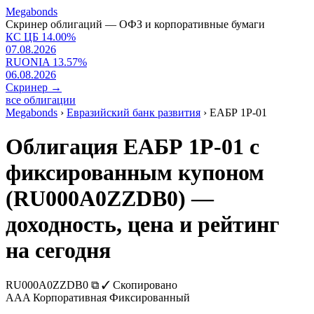
Megabonds
Скринер облигаций — ОФЗ и корпоративные бумаги
КС ЦБ
14.00
%
07.08.2026
RUONIA
13.57
%
06.08.2026
Скринер
→
все облигации
Megabonds
›
Евразийский банк развития
›
ЕАБР 1Р-01
Облигация ЕАБР 1Р-01 с
фиксированным купоном
(RU000A0ZZDB0) —
доходность, цена и рейтинг
на сегодня
RU000A0ZZDB0
⧉
✓ Скопировано
AAA
Корпоративная
Фиксированный