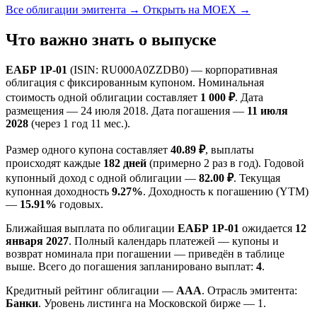
Все облигации эмитента →
Открыть на MOEX →
Что важно знать о выпуске
ЕАБР 1Р-01
(ISIN: RU000A0ZZDB0) — корпоративная
облигация с фиксированным купоном. Номинальная
стоимость одной облигации составляет
1 000 ₽
. Дата
размещения — 24 июля 2018. Дата погашения —
11 июля
2028
(через 1 год 11 мес.).
Размер одного купона составляет
40.89 ₽
, выплаты
происходят каждые
182 дней
(примерно 2 раз в год). Годовой
купонный доход с одной облигации —
82.00 ₽
. Текущая
купонная доходность
9.27%
. Доходность к погашению (YTM)
—
15.91%
годовых.
Ближайшая выплата по облигации
ЕАБР 1Р-01
ожидается
12
января 2027
. Полный календарь платежей — купоны и
возврат номинала при погашении — приведён в таблице
выше. Всего до погашения запланировано выплат:
4
.
Кредитный рейтинг облигации —
AAA
. Отрасль эмитента:
Банки
. Уровень листинга на Московской бирже — 1.