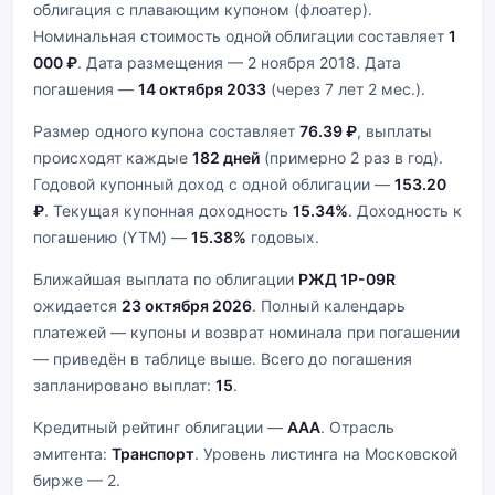
облигация с плавающим купоном (флоатер).
Номинальная стоимость одной облигации составляет
1
000 ₽
. Дата размещения — 2 ноября 2018. Дата
погашения —
14 октября 2033
(через 7 лет 2 мес.).
Размер одного купона составляет
76.39 ₽
, выплаты
происходят каждые
182 дней
(примерно 2 раз в год).
Годовой купонный доход с одной облигации —
153.20
₽
. Текущая купонная доходность
15.34%
. Доходность к
погашению (YTM) —
15.38%
годовых.
Ближайшая выплата по облигации
РЖД 1Р-09R
ожидается
23 октября 2026
. Полный календарь
платежей — купоны и возврат номинала при погашении
— приведён в таблице выше. Всего до погашения
запланировано выплат:
15
.
Кредитный рейтинг облигации —
AAA
. Отрасль
эмитента:
Транспорт
. Уровень листинга на Московской
бирже — 2.