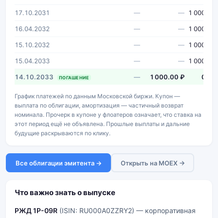
17.10.2031
—
—
1 000 ₽
16.04.2032
—
—
1 000 ₽
15.10.2032
—
—
1 000 ₽
15.04.2033
—
—
1 000 ₽
14.10.2033
—
1 000.00 ₽
0 ₽
ПОГАШЕНИЕ
График платежей по данным Московской биржи. Купон —
выплата по облигации, амортизация — частичный возврат
номинала. Прочерк в купоне у флоатеров означает, что ставка на
этот период ещё не объявлена. Прошлые выплаты и дальние
будущие раскрываются по клику.
Все облигации эмитента →
Открыть на MOEX →
Что важно знать о выпуске
РЖД 1Р-09R
(ISIN: RU000A0ZZRY2) — корпоративная