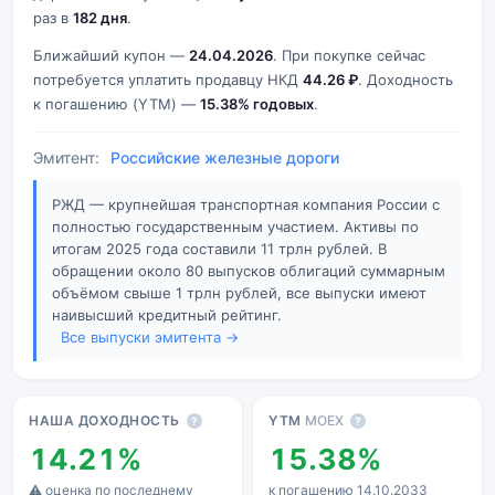
раз в
182 дня
.
Ближайший купон —
24.04.2026
. При покупке сейчас
потребуется уплатить продавцу НКД
44.26 ₽
. Доходность
к погашению (YTM) —
15.38% годовых
.
Эмитент:
Российские железные дороги
РЖД — крупнейшая транспортная компания России с
полностью государственным участием. Активы по
итогам 2025 года составили 11 трлн рублей. В
обращении около 80 выпусков облигаций суммарным
объёмом свыше 1 трлн рублей, все выпуски имеют
наивысший кредитный рейтинг.
Все выпуски эмитента →
Основные показатели
НАША ДОХОДНОСТЬ
YTM
MOEX
?
?
14.21%
15.38%
⚠ оценка по последнему
к погашению 14.10.2033