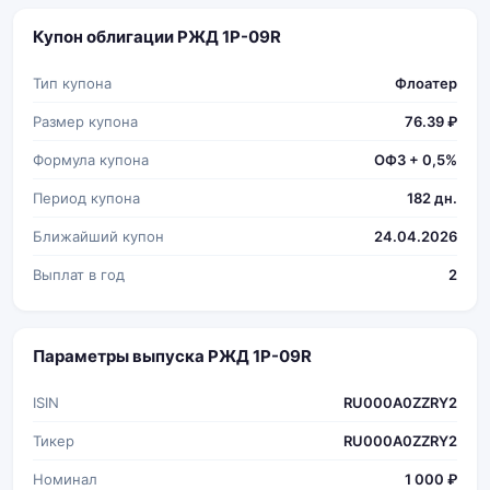
Купон облигации РЖД 1Р-09R
Тип купона
Флоатер
Размер купона
76.39 ₽
Формула купона
ОФЗ + 0,5%
Период купона
182 дн.
Ближайший купон
24.04.2026
Выплат в год
2
Параметры выпуска РЖД 1Р-09R
ISIN
RU000A0ZZRY2
Тикер
RU000A0ZZRY2
Номинал
1 000 ₽