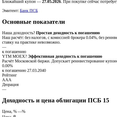
Ближайший купон —
27.05.2026
. При покупке сейчас потребу
Эмитент:
Банк ПСБ
Основные показатели
Наша доходность
?
Простая доходность к погашению
Наш расчёт: без налогов, с комиссией брокера 0.04%, без ре
ставку на практике невозможно.
—
к погашению
YTM
MOEX
?
Эффективная доходность к погашению
Расчёт Московской биржи. Допускает реинвестирование купоно
0.00%
к погашению 27.03.2040
Рейтинг
AAA
Дюрация
—
Доходность и цена облигации ПСБ 15
Цена, %
—%
Цена, ₽
—