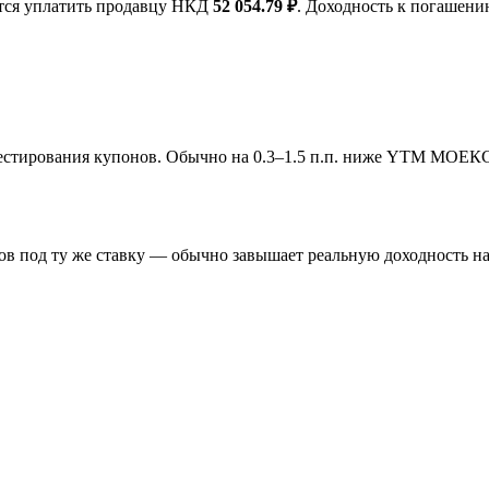
ется уплатить продавцу НКД
52 054.79 ₽
. Доходность к погаше
инвестирования купонов. Обычно на 0.3–1.5 п.п. ниже YTM МОЕК
в под ту же ставку — обычно завышает реальную доходность на 