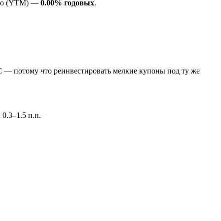
нию (YTM) —
0.00% годовых
.
С — потому что реинвестировать мелкие купоны под ту же
0.3–1.5 п.п.