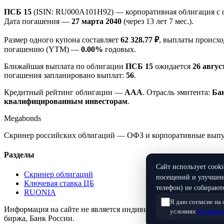
ПСБ 15
(ISIN: RU000A101H92) — корпоративная облигация с 
Дата погашения —
27 марта 2040
(через 13 лет 7 мес.).
Размер одного купона составляет
62 328.77 ₽
, выплаты происх
погашению (YTM) —
0.00%
годовых.
Ближайшая выплата по облигации
ПСБ 15
ожидается
26 авгус
погашения запланировано выплат:
56
.
Кредитный рейтинг облигации —
AAA
. Отрасль эмитента:
Ба
квалифицированным инвесторам
.
Megabonds
Скринер российских облигаций — ОФЗ и корпоративные выпуск
Разделы
Сайт использует cook
Скринер облигаций
посещений и улучшени
Ключевая ставка ЦБ
телефон) не собираютс
RUONIA
Я даю согласие на
Информация на сайте не является индивидуальной инвестицио
условиях
Политики
биржа, Банк России.