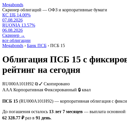
Megabonds
Скринер облигаций — ОФЗ и корпоративные бумаги
КС ЦБ
14.00
%
07.08.2026
RUONIA
13.57
%
06.08.2026
Скринер
→
все облигации
Megabonds
›
Банк ПСБ
›
ПСБ 15
Облигация ПСБ 15 с фиксиро
рейтинг на сегодня
RU000A101H92
⧉
✓ Скопировано
AAA
Корпоративная
Фиксированный
🔒 квал
ПСБ 15
(RU000A101H92) — корпоративная облигация с фикс
До погашения осталось
13 лет 7 месяцев
— выплата основной с
62 328.77 ₽
раз в
91 день
.