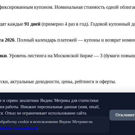
фиксированным купоном. Номинальная стоимость одной облига
одят каждые
91 дней
(примерно 4 раз в год). Годовой купонный 
та 2026
. Полный календарь платежей — купоны и возврат номин
нки
. Уровень листинга на Московской бирже — 3 (бумаги повыш
и, актуальные доходности, цены, рейтинги и оферты.
ie и сервис аналитики Яндекс Метрика для статистики
я работы. Никакие персональные данные (имя, email,
я. Отказ не ограничивает использование сайта.
Отклонит
 обработку cookie и использование Яндекс Метрики на
нной рекомендацией. Все данные предоставляются исключитель
 конфиденциальности
.