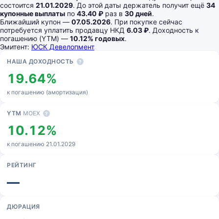
состоится
21.01.2029
. До этой даты держатель получит ещё
34
купонные выплаты
по
43.40 ₽
раз в
30 дней
.
Ближайший купон —
07.05.2026
. При покупке сейчас
потребуется уплатить продавцу НКД
6.03 ₽
. Доходность к
погашению (YTM) —
10.12% годовых
.
Эмитент:
ЮСК Девелопмент
Основные показатели
НАША ДОХОДНОСТЬ
?
19.64%
к погашению (амортизация)
YTM
MOEX
?
10.12%
к погашению 21.01.2029
РЕЙТИНГ
—
ДЮРАЦИЯ