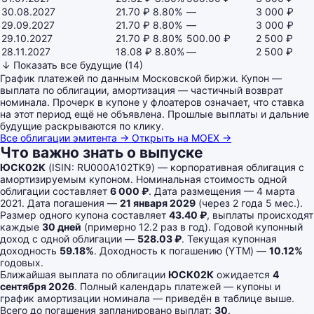
30.08.2027
21.70 ₽
8.80%
—
3 000 ₽
29.09.2027
21.70 ₽
8.80%
—
3 000 ₽
29.10.2027
21.70 ₽
8.80%
500.00 ₽
2 500 ₽
28.11.2027
18.08 ₽
8.80%
—
2 500 ₽
↓ Показать все будущие (14)
График платежей по данным Московской биржи. Купон —
выплата по облигации, амортизация — частичный возврат
номинала. Прочерк в купоне у флоатеров означает, что ставка
на этот период ещё не объявлена. Прошлые выплаты и дальние
будущие раскрываются по клику.
Все облигации эмитента →
Открыть на MOEX →
Что важно знать о выпуске
ЮСК02К
(ISIN: RU000A102TK9) — корпоративная облигация с
амортизируемым купоном. Номинальная стоимость одной
облигации составляет
6 000 ₽
. Дата размещения — 4 марта
2021. Дата погашения —
21 января 2029
(через 2 года 5 мес.).
Размер одного купона составляет
43.40 ₽
, выплаты происходят
каждые
30 дней
(примерно 12.2 раз в год). Годовой купонный
доход с одной облигации —
528.03 ₽
. Текущая купонная
доходность
59.18%
. Доходность к погашению (YTM) —
10.12%
годовых.
Ближайшая выплата по облигации
ЮСК02К
ожидается
4
сентября 2026
. Полный календарь платежей — купоны и
график амортизации номинала — приведён в таблице выше.
Всего до погашения запланировано выплат:
30
.