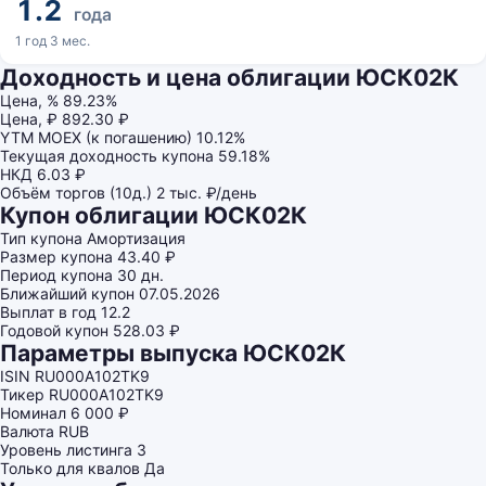
1.2
года
1 год 3 мес.
Доходность и цена облигации ЮСК02К
Цена, %
89.23%
Цена, ₽
892.30 ₽
YTM MOEX (к погашению)
10.12%
Текущая доходность купона
59.18%
НКД
6.03 ₽
Объём торгов (10д.)
2 тыс. ₽/день
Купон облигации ЮСК02К
Тип купона
Амортизация
Размер купона
43.40 ₽
Период купона
30 дн.
Ближайший купон
07.05.2026
Выплат в год
12.2
Годовой купон
528.03 ₽
Параметры выпуска ЮСК02К
ISIN
RU000A102TK9
Тикер
RU000A102TK9
Номинал
6 000 ₽
Валюта
RUB
Уровень листинга
3
Только для квалов
Да