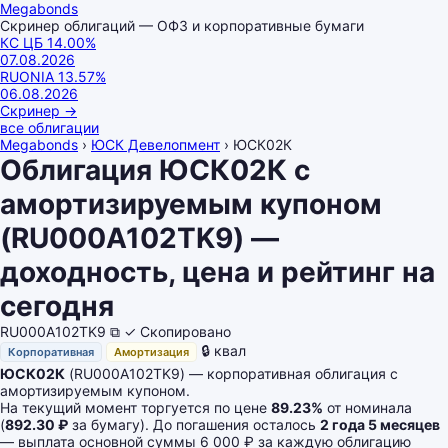
Megabonds
Скринер облигаций — ОФЗ и корпоративные бумаги
КС ЦБ
14.00
%
07.08.2026
RUONIA
13.57
%
06.08.2026
Скринер
→
все облигации
Megabonds
›
ЮСК Девелопмент
›
ЮСК02К
Облигация ЮСК02К с
амортизируемым купоном
(RU000A102TK9) —
доходность, цена и рейтинг на
сегодня
RU000A102TK9
⧉
✓ Скопировано
🔒 квал
Корпоративная
Амортизация
ЮСК02К
(RU000A102TK9) — корпоративная облигация с
амортизируемым купоном.
На текущий момент торгуется по цене
89.23%
от номинала
(
892.30 ₽
за бумагу). До погашения осталось
2 года 5 месяцев
— выплата основной суммы 6 000 ₽ за каждую облигацию