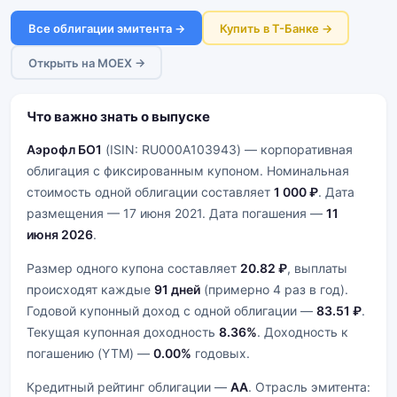
Все облигации эмитента →
Купить в Т-Банке →
Открыть на MOEX →
Что важно знать о выпуске
Аэрофл БО1
(ISIN: RU000A103943) — корпоративная
облигация с фиксированным купоном. Номинальная
стоимость одной облигации составляет
1 000 ₽
. Дата
размещения — 17 июня 2021. Дата погашения —
11
июня 2026
.
Размер одного купона составляет
20.82 ₽
, выплаты
происходят каждые
91 дней
(примерно 4 раз в год).
Годовой купонный доход с одной облигации —
83.51 ₽
.
Текущая купонная доходность
8.36%
. Доходность к
погашению (YTM) —
0.00%
годовых.
Кредитный рейтинг облигации —
AA
. Отрасль эмитента: