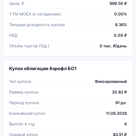
Цена, ₽
999.50 ₽
YTM MOEX (к погашению)
0.00%
Текущая доходность купона
8.36%
НКД
0.00 ₽
Объём торгов (10д.)
0 тыс. ₽/день
Купон облигации Аэрофл БО1
Тип купона
Фиксированный
Размер купона
20.82 ₽
Период купона
91 дн.
Ближайший купон
11.06.2026
Выплат в год
4
Годовой купон
83.51 ₽