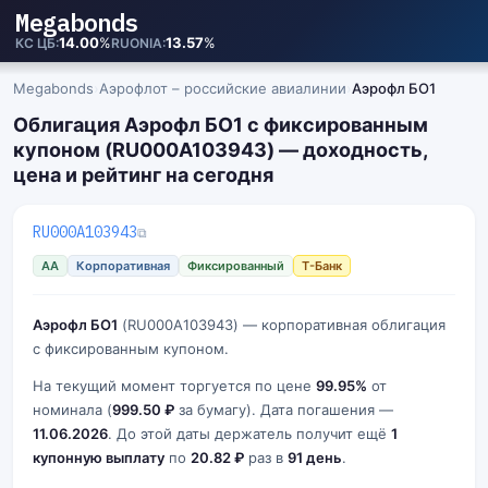
Megabonds
14.00
%
13.57
%
КС ЦБ
RUONIA
Megabonds
›
Аэрофлот – российские авиалинии
›
Аэрофл БО1
Облигация Аэрофл БО1 с фиксированным
купоном (RU000A103943) — доходность,
цена и рейтинг на сегодня
RU000A103943
⧉
AA
Корпоративная
Фиксированный
Т-Банк
Аэрофл БО1
(RU000A103943) — корпоративная облигация
с фиксированным купоном.
На текущий момент торгуется по цене
99.95%
от
номинала (
999.50 ₽
за бумагу). Дата погашения —
11.06.2026
. До этой даты держатель получит ещё
1
купонную выплату
по
20.82 ₽
раз в
91 день
.