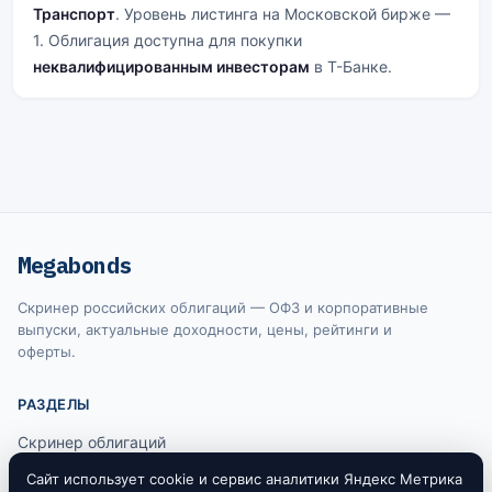
Транспорт
. Уровень листинга на Московской бирже —
1. Облигация доступна для покупки
неквалифицированным инвесторам
в Т-Банке.
Megabonds
Скринер российских облигаций — ОФЗ и корпоративные
выпуски, актуальные доходности, цены, рейтинги и
оферты.
РАЗДЕЛЫ
Скринер облигаций
Ключевая ставка ЦБ
Сайт использует cookie и сервис аналитики Яндекс Метрика