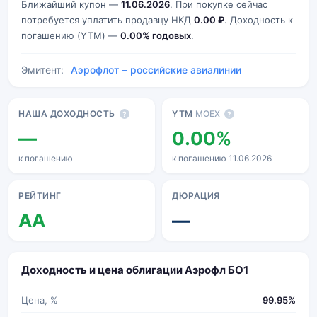
Ближайший купон —
11.06.2026
. При покупке сейчас
потребуется уплатить продавцу НКД
0.00 ₽
. Доходность к
погашению (YTM) —
0.00% годовых
.
Эмитент:
Аэрофлот – российские авиалинии
Основные показатели
НАША ДОХОДНОСТЬ
YTM
MOEX
?
?
—
0.00%
к погашению
к погашению 11.06.2026
РЕЙТИНГ
ДЮРАЦИЯ
AA
—
Доходность и цена облигации Аэрофл БО1
Цена, %
99.95%