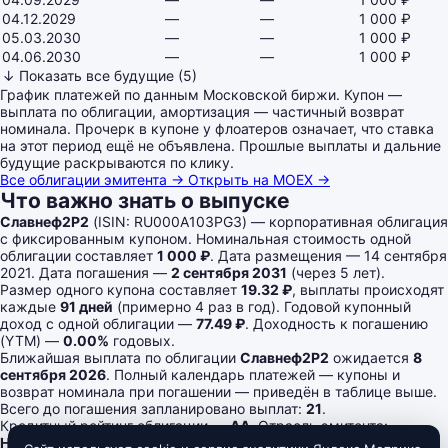
04.12.2029
—
—
1 000 ₽
05.03.2030
—
—
1 000 ₽
04.06.2030
—
—
1 000 ₽
↓ Показать все будущие (5)
График платежей по данным Московской биржи. Купон —
выплата по облигации, амортизация — частичный возврат
номинала. Прочерк в купоне у флоатеров означает, что ставка
на этот период ещё не объявлена. Прошлые выплаты и дальние
будущие раскрываются по клику.
Все облигации эмитента →
Открыть на MOEX →
Что важно знать о выпуске
Славнеф2Р2
(ISIN: RU000A103PG3) — корпоративная облигация
с фиксированным купоном. Номинальная стоимость одной
облигации составляет
1 000 ₽
. Дата размещения — 14 сентября
2021. Дата погашения —
2 сентября 2031
(через 5 лет).
Размер одного купона составляет
19.32 ₽
, выплаты происходят
каждые
91 дней
(примерно 4 раз в год). Годовой купонный
доход с одной облигации —
77.49 ₽
. Доходность к погашению
(YTM) —
0.00%
годовых.
Ближайшая выплата по облигации
Славнеф2Р2
ожидается
8
сентября 2026
. Полный календарь платежей — купоны и
возврат номинала при погашении — приведён в таблице выше.
Всего до погашения запланировано выплат:
21
.
Кредитный рейтинг облигации —
AA
. Отрасль эмитента:
Нефтегаз
. Уровень листинга на Московской бирже — 2.