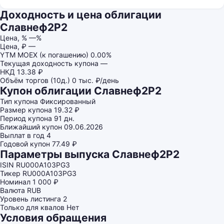
Доходность и цена облигации
Славнеф2Р2
Цена, %
—%
Цена, ₽
—
YTM MOEX (к погашению)
0.00%
Текущая доходность купона
—
НКД
13.38 ₽
Объём торгов (10д.)
0 тыс. ₽/день
Купон облигации Славнеф2Р2
Тип купона
Фиксированный
Размер купона
19.32 ₽
Период купона
91 дн.
Ближайший купон
09.06.2026
Выплат в год
4
Годовой купон
77.49 ₽
Параметры выпуска Славнеф2Р2
ISIN
RU000A103PG3
Тикер
RU000A103PG3
Номинал
1 000 ₽
Валюта
RUB
Уровень листинга
2
Только для квалов
Нет
Условия обращения