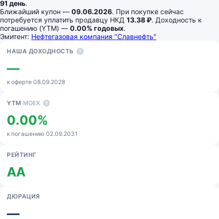
91 день
.
Ближайший купон —
09.06.2026
. При покупке сейчас
потребуется уплатить продавцу НКД
13.38 ₽
. Доходность к
погашению (YTM) —
0.00% годовых
.
Эмитент:
Нефтегазовая компания "Славнефть"
Основные показатели
НАША ДОХОДНОСТЬ
?
—
к оферте 08.09.2028
YTM
MOEX
?
0.00%
к погашению 02.09.2031
РЕЙТИНГ
AA
ДЮРАЦИЯ
—