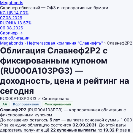
Megabonds
Скринер облигаций — ОФЗ и корпоративные бумаги
КС ЦБ
14.00
%
07.08.2026
RUONIA
13.57
%
06.08.2026
Скринер
→
все облигации
Megabonds
›
Нефтегазовая компания "Славнефть"
›
Славнеф2Р2
Облигация Славнеф2Р2 с
фиксированным купоном
(RU000A103PG3) —
доходность, цена и рейтинг на
сегодня
RU000A103PG3
⧉
✓ Скопировано
AA
Корпоративная
Фиксированный
Славнеф2Р2
(RU000A103PG3) — корпоративная облигация с
фиксированным купоном.
До погашения осталось
5 лет
— выплата основной суммы 1 000
₽ за каждую облигацию состоится
02.09.2031
. До этой даты
держатель получит ещё
22 купонные выплаты
по
19.32 ₽
раз в