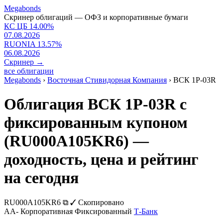
Megabonds
Скринер облигаций — ОФЗ и корпоративные бумаги
КС ЦБ
14.00
%
07.08.2026
RUONIA
13.57
%
06.08.2026
Скринер
→
все облигации
Megabonds
›
Восточная Стивидорная Компания
›
ВСК 1P-03R
Облигация ВСК 1P-03R с
фиксированным купоном
(RU000A105KR6) —
доходность, цена и рейтинг
на сегодня
RU000A105KR6
⧉
✓ Скопировано
AA-
Корпоративная
Фиксированный
Т-Банк