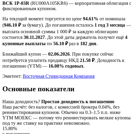
ВСК 1P-03R
(RU000A105KR6) — корпоративная облигация с
фиксированным купоном.
На текущий момент торгуется по цене
94.61%
от номинала
(
946.10 ₽
за бумагу). До погашения осталось
1 год 3 месяца
—
выплата основной суммы 1 000 ₽ за каждую облигацию
состоится
30.11.2027
. До этой даты держатель получит ещё
4
купонные выплаты
по
56.10 ₽
раз в
182 дня
.
Ближайший купон —
02.06.2026
. При покупке сейчас
потребуется уплатить продавцу НКД
21.58 ₽
. Доходность к
погашению (YTM) —
16.08% годовых
.
Эмитент:
Восточная Стивидорная Компания
Основные показатели
Наша доходность
?
Простая доходность к погашению
Наш расчёт: без налогов, с комиссией брокера 0.04%, без
реинвестирования купонов. Обычно на 0.3–1.5 п.п. ниже
YTM МОЕКС — потому что реинвестировать мелкие купоны
под ту же ставку на практике невозможно.
15.80%
к погашению