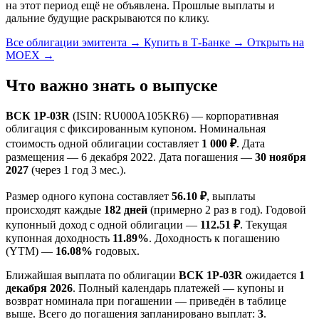
на этот период ещё не объявлена. Прошлые выплаты и
дальние будущие раскрываются по клику.
Все облигации эмитента →
Купить в Т-Банке →
Открыть на
MOEX →
Что важно знать о выпуске
ВСК 1P-03R
(ISIN: RU000A105KR6) — корпоративная
облигация с фиксированным купоном. Номинальная
стоимость одной облигации составляет
1 000 ₽
. Дата
размещения — 6 декабря 2022. Дата погашения —
30 ноября
2027
(через 1 год 3 мес.).
Размер одного купона составляет
56.10 ₽
, выплаты
происходят каждые
182 дней
(примерно 2 раз в год). Годовой
купонный доход с одной облигации —
112.51 ₽
. Текущая
купонная доходность
11.89%
. Доходность к погашению
(YTM) —
16.08%
годовых.
Ближайшая выплата по облигации
ВСК 1P-03R
ожидается
1
декабря 2026
. Полный календарь платежей — купоны и
возврат номинала при погашении — приведён в таблице
выше. Всего до погашения запланировано выплат:
3
.