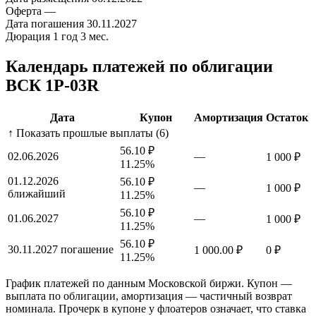
Оферта
—
Дата погашения
30.11.2027
Дюрация
1 год 3 мес.
Календарь платежей по облигации
ВСК 1P-03R
Дата
Купон
Амортизация
Остаток
↑ Показать прошлые выплаты (6)
56.10 ₽
02.06.2026
—
1 000 ₽
11.25%
01.12.2026
56.10 ₽
—
1 000 ₽
ближайший
11.25%
56.10 ₽
01.06.2027
—
1 000 ₽
11.25%
56.10 ₽
30.11.2027
погашение
1 000.00 ₽
0 ₽
11.25%
График платежей по данным Московской биржи. Купон —
выплата по облигации, амортизация — частичный возврат
номинала. Прочерк в купоне у флоатеров означает, что ставка