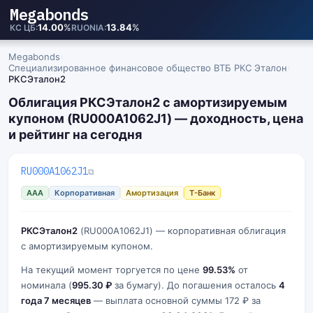
Megabonds
14.00
%
13.84
%
КС ЦБ
RUONIA
Megabonds
›
Специализированное финансовое общество ВТБ РКС Эталон
›
РКСЭталон2
Облигация РКСЭталон2 с амортизируемым
купоном (RU000A1062J1) — доходность, цена
и рейтинг на сегодня
RU000A1062J1
⧉
AAA
Корпоративная
Амортизация
Т-Банк
РКСЭталон2
(RU000A1062J1) — корпоративная облигация
с амортизируемым купоном.
На текущий момент торгуется по цене
99.53%
от
номинала (
995.30 ₽
за бумагу). До погашения осталось
4
года 7 месяцев
— выплата основной суммы 172 ₽ за