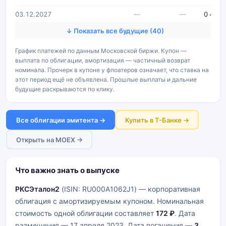
03.12.2027
—
—
0 ₽
↓ Показать все будущие (40)
График платежей по данным Московской биржи. Купон —
выплата по облигации, амортизация — частичный возврат
номинала. Прочерк в купоне у флоатеров означает, что ставка на
этот период ещё не объявлена. Прошлые выплаты и дальние
будущие раскрываются по клику.
Все облигации эмитента →
Купить в Т-Банке →
Открыть на MOEX →
Что важно знать о выпуске
РКСЭталон2
(ISIN: RU000A1062J1) — корпоративная
облигация с амортизируемым купоном. Номинальная
стоимость одной облигации составляет
172 ₽
. Дата
размещения — 17 апреля 2023. Дата погашения —
3