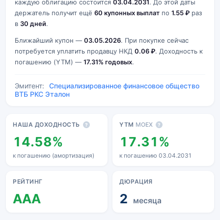
каждую облигацию состоится
03.04.2031
. До этой даты
держатель получит ещё
60 купонных выплат
по
1.55 ₽
раз
в
30 дней
.
Ближайший купон —
03.05.2026
. При покупке сейчас
потребуется уплатить продавцу НКД
0.06 ₽
. Доходность к
погашению (YTM) —
17.31% годовых
.
Эмитент:
Специализированное финансовое общество
ВТБ РКС Эталон
Основные показатели
НАША ДОХОДНОСТЬ
YTM
MOEX
?
?
14.58%
17.31%
к погашению (амортизация)
к погашению 03.04.2031
РЕЙТИНГ
ДЮРАЦИЯ
AAA
2
месяца