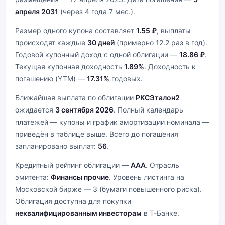
апреля 2031
(через 4 года 7 мес.).
Размер одного купона составляет
1.55 ₽
, выплаты
происходят каждые
30 дней
(примерно 12.2 раз в год).
Годовой купонный доход с одной облигации —
18.86 ₽
.
Текущая купонная доходность
1.89%
. Доходность к
погашению (YTM) —
17.31%
годовых.
Ближайшая выплата по облигации
РКСЭталон2
ожидается
3 сентября 2026
. Полный календарь
платежей — купоны и график амортизации номинала —
приведён в таблице выше. Всего до погашения
запланировано выплат:
56
.
Кредитный рейтинг облигации —
AAA
. Отрасль
эмитента:
Финансы прочие
. Уровень листинга на
Московской бирже — 3 (бумаги повышенного риска).
Облигация доступна для покупки
неквалифицированным инвесторам
в Т-Банке.