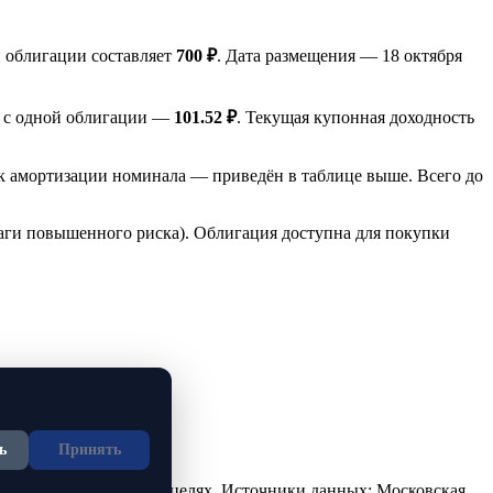
 облигации составляет
700 ₽
. Дата размещения — 18 октября
д с одной облигации —
101.52 ₽
. Текущая купонная доходность
к амортизации номинала — приведён в таблице выше. Всего до
маги повышенного риска). Облигация доступна для покупки
ь
Принять
но в ознакомительных целях. Источники данных: Московская