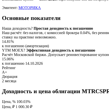
Эмитент:
МОТОРИКА
Основные показатели
Наша доходность
?
Простая доходность к погашению
Наш расчёт: без налогов, с комиссией брокера 0.04%, без ре
ставку на практике невозможно.
14.81%
к погашению (амортизация)
YTM
MOEX
?
Эффективная доходность к погашению
Расчёт Московской биржи. Допускает реинвестирование купоно
15.06%
к погашению 14.10.2026
Рейтинг
A+
Дюрация
2
месяца
Доходность и цена облигации MTRCSP
Цена, %
100.03%
Цена, ₽
1 000.30 ₽