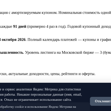
ация с амортизируемым купоном. Номинальная стоимость одной
 каждые
91 дней
(примерно 4 раз в год). Годовой купонный дохо
4 октября 2026
. Полный календарь платежей — купоны и графи
ышленность
. Уровень листинга на Московской бирже — 3 (бу
и, актуальные доходности, цены, рейтинги и оферты.
ie и сервис аналитики Яндекс Метрика для статистики
я работы. Никакие персональные данные (имя, email,
я. Отказ не ограничивает использование сайта.
Отклонит
 обработку cookie и использование Яндекс Метрики на
нной рекомендацией. Все данные предоставляются исключитель