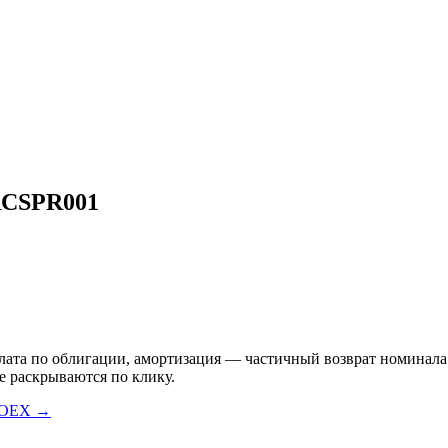
RCSPR001
а по облигации, амортизация — частичный возврат номинала. Пр
е раскрываются по клику.
MOEX →