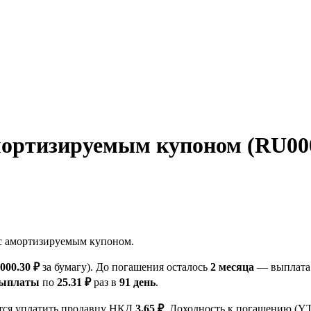
ртизируемым купоном (RU000
с амортизируемым купоном.
 000.30 ₽
за бумагу). До погашения осталось
2 месяца
— выплата 
выплаты
по
25.31 ₽
раз в
91 день
.
ется уплатить продавцу НКД
3.65 ₽
. Доходность к погашению (