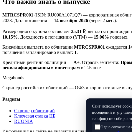
Что важно знать о выпуске
MTRCSPR001
(ISIN: RU000A1071Q7) — корпоративная облиг
2023. Дата погашения —
14 октября 2026
(через 2 мес.).
Размер одного купона составляет
25.31 ₽
, выплаты происходят
10.15%
. Доходность к погашению (YTM) —
15.06%
годовых.
Ближайшая выплата по облигации
MTRCSPR001
ожидается
1
погашения запланировано выплат:
1
.
Кредитный рейтинг облигации —
A+
. Отрасль эмитента:
Пром
неквалифицированным инвесторам
в Т-Банке.
Megabonds
Скринер российских облигаций — ОФЗ и корпоративные выпуск
Разделы
Сайт использует cook
Скринер облигаций
посещений и улучшени
Ключевая ставка ЦБ
телефон) не собираютс
RUONIA
Я даю согласие на
Информация на сайте не является индивидуальной инвестицио