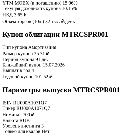
YTM MOEX (к погашению)
15.06%
Текущая доходность купона
10.15%
НКД
3.65 ₽
Объём торгов (10д.)
32 тыс. ₽/день
Купон облигации MTRCSPR001
Тип купона
Амортизация
Размер купона
25.31 ₽
Период купона
91 дн.
Ближайший купон
15.07.2026
Выплат в год
4
Годовой купон
101.52 ₽
Параметры выпуска MTRCSPR001
ISIN
RU000A1071Q7
Тикер
RU000A1071Q7
Номинал
700 ₽
Валюта
RUB
Уровень листинга
3
Только для квалов
Нет