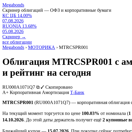
Megabonds
Скринер облигаций — ОФЗ и корпоративные бумаги
КС ЦБ
14.00
%
07.08.2026
RUONIA
13.68
%
05.08.2026
Скринер
→
все облигации
Megabonds
›
МОТОРИКА
›
MTRCSPR001
Облигация MTRCSPR001 с амо
и рейтинг на сегодня
RU000A1071Q7
⧉
✓ Скопировано
A+
Корпоративная
Амортизация
Т-Банк
MTRCSPR001
(RU000A1071Q7) — корпоративная облигация 
На текущий момент торгуется по цене
100.03%
от номинала (
1
14.10.2026
. До этой даты держатель получит ещё
2 купонные 
Ближайший купон —
15.07.2026
. При покупке сейчас потребу