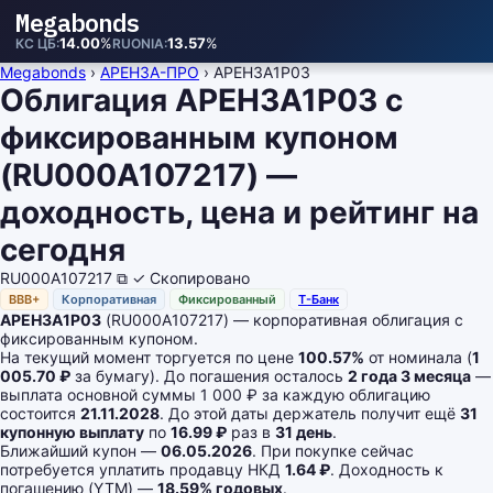
Megabonds
14.00
%
13.57
%
КС ЦБ
RUONIA
Megabonds
›
АРЕНЗА-ПРО
›
АРЕНЗА1Р03
Облигация АРЕНЗА1Р03 с
фиксированным купоном
(RU000A107217) —
доходность, цена и рейтинг на
сегодня
RU000A107217
⧉
✓ Скопировано
BBB+
Корпоративная
Фиксированный
Т-Банк
АРЕНЗА1Р03
(RU000A107217) — корпоративная облигация с
фиксированным купоном.
На текущий момент торгуется по цене
100.57%
от номинала (
1
005.70 ₽
за бумагу). До погашения осталось
2 года 3 месяца
—
выплата основной суммы 1 000 ₽ за каждую облигацию
состоится
21.11.2028
. До этой даты держатель получит ещё
31
купонную выплату
по
16.99 ₽
раз в
31 день
.
Ближайший купон —
06.05.2026
. При покупке сейчас
потребуется уплатить продавцу НКД
1.64 ₽
. Доходность к
погашению (YTM) —
18.59% годовых
.