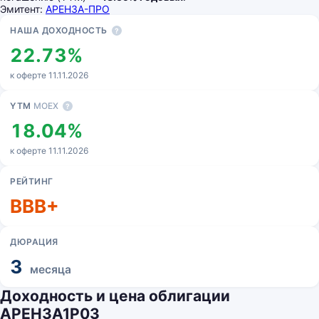
Эмитент:
АРЕНЗА-ПРО
Основные показатели
НАША ДОХОДНОСТЬ
?
22.73%
к оферте 11.11.2026
YTM
MOEX
?
18.04%
к оферте 11.11.2026
РЕЙТИНГ
BBB+
ДЮРАЦИЯ
3
месяца
Доходность и цена облигации
АРЕНЗА1Р03