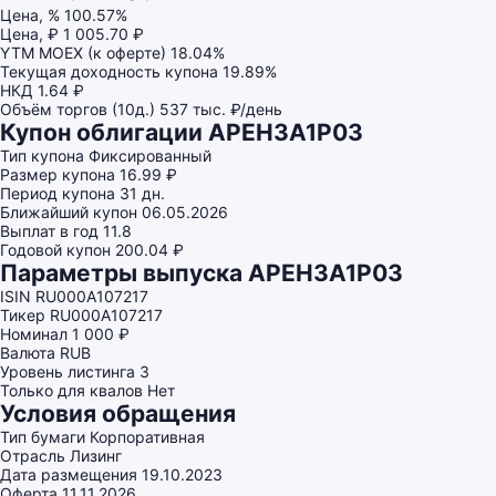
Цена, %
100.57%
Цена, ₽
1 005.70 ₽
YTM MOEX (к оферте)
18.04%
Текущая доходность купона
19.89%
НКД
1.64 ₽
Объём торгов (10д.)
537 тыс. ₽/день
Купон облигации АРЕНЗА1Р03
Тип купона
Фиксированный
Размер купона
16.99 ₽
Период купона
31 дн.
Ближайший купон
06.05.2026
Выплат в год
11.8
Годовой купон
200.04 ₽
Параметры выпуска АРЕНЗА1Р03
ISIN
RU000A107217
Тикер
RU000A107217
Номинал
1 000 ₽
Валюта
RUB
Уровень листинга
3
Только для квалов
Нет
Условия обращения
Тип бумаги
Корпоративная
Отрасль
Лизинг
Дата размещения
19.10.2023
Оферта
11.11.2026