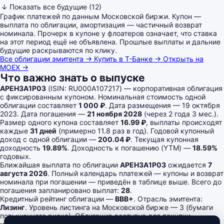
↓ Показать все будущие (12)
График платежей по данным Московской биржи. Купон —
выплата по облигации, амортизация — частичный возврат
номинала. Прочерк в купоне у флоатеров означает, что ставка
на этот период ещё не объявлена. Прошлые выплаты и дальние
будущие раскрываются по клику.
Все облигации эмитента →
Купить в Т-Банке →
Открыть на
MOEX →
Что важно знать о выпуске
АРЕНЗА1Р03
(ISIN: RU000A107217) — корпоративная облигация
с фиксированным купоном. Номинальная стоимость одной
облигации составляет
1 000 ₽
. Дата размещения — 19 октября
2023. Дата погашения —
21 ноября 2028
(через 2 года 3 мес.).
Размер одного купона составляет
16.99 ₽
, выплаты происходят
каждые
31 дней
(примерно 11.8 раз в год). Годовой купонный
доход с одной облигации —
200.04 ₽
. Текущая купонная
доходность
19.89%
. Доходность к погашению (YTM) —
18.59%
годовых.
Ближайшая выплата по облигации
АРЕНЗА1Р03
ожидается
7
августа 2026
. Полный календарь платежей — купоны и возврат
номинала при погашении — приведён в таблице выше. Всего до
погашения запланировано выплат:
28
.
Кредитный рейтинг облигации —
BBB+
. Отрасль эмитента:
Лизинг
. Уровень листинга на Московской бирже — 3 (бумаги
повышенного риска). Облигация доступна для покупки