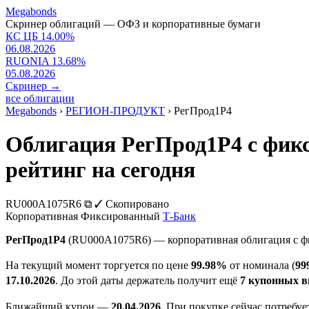
Megabonds
Скринер облигаций — ОФЗ и корпоративные бумаги
КС ЦБ
14.00
%
06.08.2026
RUONIA
13.68
%
05.08.2026
Скринер
→
все облигации
Megabonds
›
РЕГИОН-ПРОДУКТ
›
РегПрод1Р4
Облигация РегПрод1Р4 с фик
рейтинг на сегодня
RU000A1075R6
⧉
✓ Скопировано
Корпоративная
Фиксированный
Т-Банк
РегПрод1Р4
(RU000A1075R6) — корпоративная облигация с 
На текущий момент торгуется по цене
99.98%
от номинала (
99
17.10.2026
. До этой даты держатель получит ещё
7 купонных 
Ближайший купон —
20.04.2026
. При покупке сейчас потребу