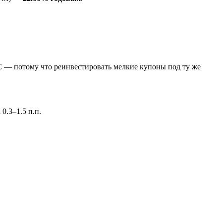
С — потому что реинвестировать мелкие купоны под ту же
0.3–1.5 п.п.