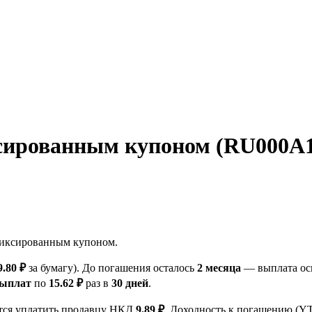
сированным купоном (RU000A10
фиксированным купоном.
9.80 ₽
за бумагу). До погашения осталось
2 месяца
— выплата осн
выплат
по
15.62 ₽
раз в
30 дней
.
ется уплатить продавцу НКД
9.89 ₽
. Доходность к погашению (