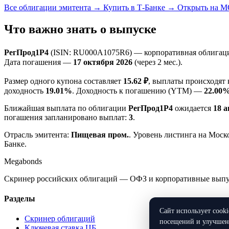
Все облигации эмитента →
Купить в Т-Банке →
Открыть на 
Что важно знать о выпуске
РегПрод1Р4
(ISIN: RU000A1075R6) — корпоративная облигаци
Дата погашения —
17 октября 2026
(через 2 мес.).
Размер одного купона составляет
15.62 ₽
, выплаты происходят
доходность
19.01%
. Доходность к погашению (YTM) —
22.00
Ближайшая выплата по облигации
РегПрод1Р4
ожидается
18 а
погашения запланировано выплат:
3
.
Отрасль эмитента:
Пищевая пром.
. Уровень листинга на Мос
Банке.
Megabonds
Скринер российских облигаций — ОФЗ и корпоративные выпуск
Разделы
Сайт использует cook
Скринер облигаций
посещений и улучшени
Ключевая ставка ЦБ