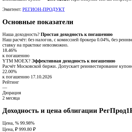
Эмитент:
РЕГИОН-ПРОДУКТ
Основные показатели
Наша доходность
?
Простая доходность к погашению
Наш расчёт: без налогов, с комиссией брокера 0.04%, без ре
ставку на практике невозможно.
18.46%
к погашению
YTM
MOEX
?
Эффективная доходность к погашению
Расчёт Московской биржи. Допускает реинвестирование купоно
22.00%
к погашению 17.10.2026
Рейтинг
—
Дюрация
2
месяца
Доходность и цена облигации РегПрод1
Цена, %
99.98%
Цена, ₽
999.80 ₽