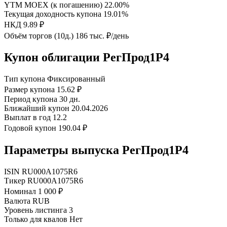
YTM MOEX (к погашению)
22.00%
Текущая доходность купона
19.01%
НКД
9.89 ₽
Объём торгов (10д.)
186 тыс. ₽/день
Купон облигации РегПрод1Р4
Тип купона
Фиксированный
Размер купона
15.62 ₽
Период купона
30 дн.
Ближайший купон
20.04.2026
Выплат в год
12.2
Годовой купон
190.04 ₽
Параметры выпуска РегПрод1Р4
ISIN
RU000A1075R6
Тикер
RU000A1075R6
Номинал
1 000 ₽
Валюта
RUB
Уровень листинга
3
Только для квалов
Нет