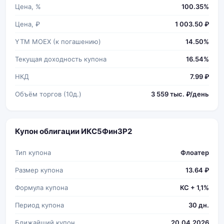
Цена, %
100.35%
Цена, ₽
1 003.50 ₽
YTM MOEX (к погашению)
14.50%
Текущая доходность купона
16.54%
НКД
7.99 ₽
Объём торгов (10д.)
3 559 тыс. ₽/день
Купон облигации ИКС5Фин3P2
Тип купона
Флоатер
Размер купона
13.64 ₽
Формула купона
КС + 1,1%
Период купона
30 дн.
Ближайший купон
20.04.2026