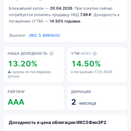
Ближайший купон —
20.04.2026
. При покупке сейчас
потребуется уплатить продавцу НКД
7.99 ₽
. Доходность к
погашению (YTM) —
14.50% годовых
.
Эмитент:
ИКС 5 ФИНАНС
Основные показатели
НАША ДОХОДНОСТЬ
YTM
MOEX
?
?
13.20%
14.50%
⚠ оценка по последнему
к погашению 17.10.2026
купону
РЕЙТИНГ
ДЮРАЦИЯ
AAA
2
месяца
Доходность и цена облигации ИКС5Фин3P2