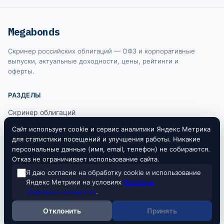
Megabonds
Скринер российских облигаций — ОФЗ и корпоративные
выпуски, актуальные доходности, цены, рейтинги и
оферты.
РАЗДЕЛЫ
Скринер облигаций
Ключевая ставка ЦБ
Сайт использует cookie и сервис аналитики Яндекс Метрика
для статистики посещений и улучшения работы. Никакие
RUONIA
персональные данные (имя, email, телефон) не собираются.
Отказ не ограничивает использование сайта.
Я даю согласие на обработку cookie и использование
Информация на сайте не является индивидуальной инвестиционной
Яндекс Метрики на условиях
Политики
рекомендацией. Все данные предоставляются исключительно в
конфиденциальности
.
ознакомительных целях. Источники данных: Московская биржа, Банк
России.
Отклонить
Принять
© 2026 Megabonds