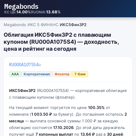
Megabonds
14.00
%
13.68
%
КС ЦБ
RUONIA
Megabonds
›
ИКС 5 ФИНАНС
›
ИКС5Фин3P2
Облигация ИКС5Фин3P2 с плавающим
купоном (RU000A1075S4) — доходность,
цена и рейтинг на сегодня
RU000A1075S4
⧉
AAA
Корпоративная
Флоатер
Т-Банк
ИКС5Фин3P2
(RU000A1075S4) — корпоративная облигация
с плавающим купоном (флоатер).
На текущий момент торгуется по цене
100.35%
от
номинала (
1 003.50 ₽
за бумагу). До погашения осталось
2
месяца
— выплата основной суммы 1 000 ₽ за каждую
облигацию состоится
17.10.2026
. До этой даты держатель
получит ещё
7 купонных выплат
по
13.64 ₽
раз в
30 дней
.