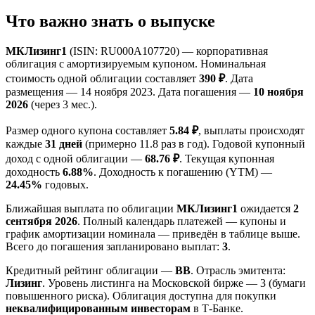
Что важно знать о выпуске
МКЛизинг1
(ISIN: RU000A107720) — корпоративная
облигация с амортизируемым купоном. Номинальная
стоимость одной облигации составляет
390 ₽
. Дата
размещения — 14 ноября 2023. Дата погашения —
10 ноября
2026
(через 3 мес.).
Размер одного купона составляет
5.84 ₽
, выплаты происходят
каждые
31 дней
(примерно 11.8 раз в год). Годовой купонный
доход с одной облигации —
68.76 ₽
. Текущая купонная
доходность
6.88%
. Доходность к погашению (YTM) —
24.45%
годовых.
Ближайшая выплата по облигации
МКЛизинг1
ожидается
2
сентября 2026
. Полный календарь платежей — купоны и
график амортизации номинала — приведён в таблице выше.
Всего до погашения запланировано выплат:
3
.
Кредитный рейтинг облигации —
BB
. Отрасль эмитента:
Лизинг
. Уровень листинга на Московской бирже — 3 (бумаги
повышенного риска). Облигация доступна для покупки
неквалифицированным инвесторам
в Т-Банке.