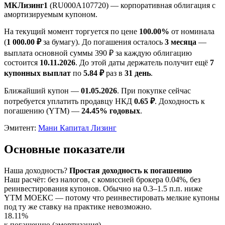
МКЛизинг1
(RU000A107720) — корпоративная облигация с
амортизируемым купоном.
На текущий момент торгуется по цене
100.00%
от номинала
(
1 000.00 ₽
за бумагу). До погашения осталось
3 месяца
—
выплата основной суммы 390 ₽ за каждую облигацию
состоится
10.11.2026
. До этой даты держатель получит ещё
7
купонных выплат
по
5.84 ₽
раз в
31 день
.
Ближайший купон —
01.05.2026
. При покупке сейчас
потребуется уплатить продавцу НКД
0.65 ₽
. Доходность к
погашению (YTM) —
24.45% годовых
.
Эмитент:
Мани Капитал Лизинг
Основные показатели
Наша доходность
?
Простая доходность к погашению
Наш расчёт: без налогов, с комиссией брокера 0.04%, без
реинвестирования купонов. Обычно на 0.3–1.5 п.п. ниже
YTM МОЕКС — потому что реинвестировать мелкие купоны
под ту же ставку на практике невозможно.
18.11%
к погашению (амортизация)