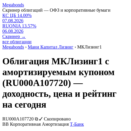
Megabonds
Скринер облигаций — ОФЗ и корпоративные бумаги
КС ЦБ
14.00
%
07.08.2026
RUONIA
13.57
%
06.08.2026
Скринер
→
все облигации
Megabonds
›
Мани Капитал Лизинг
›
МКЛизинг1
Облигация МКЛизинг1 с
амортизируемым купоном
(RU000A107720) —
доходность, цена и рейтинг
на сегодня
RU000A107720
⧉
✓ Скопировано
BB
Корпоративная
Амортизация
Т-Банк