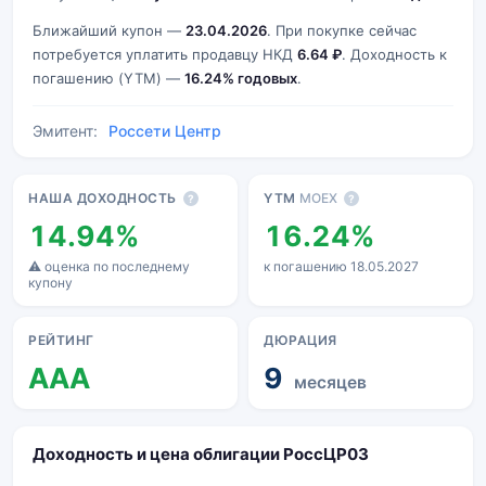
Ближайший купон —
23.04.2026
. При покупке сейчас
потребуется уплатить продавцу НКД
6.64 ₽
. Доходность к
погашению (YTM) —
16.24% годовых
.
Эмитент:
Россети Центр
Основные показатели
НАША ДОХОДНОСТЬ
YTM
MOEX
?
?
14.94%
16.24%
⚠ оценка по последнему
к погашению 18.05.2027
купону
РЕЙТИНГ
ДЮРАЦИЯ
AAA
9
месяцев
Доходность и цена облигации РоссЦP03