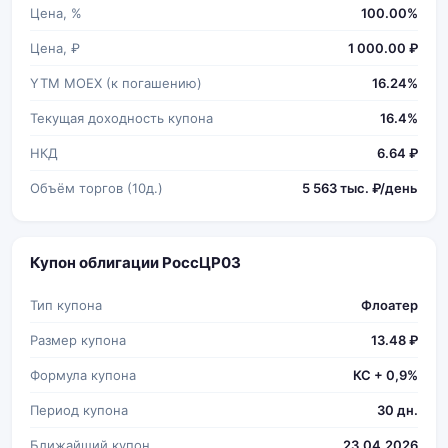
Цена, %
100.00%
Цена, ₽
1 000.00 ₽
YTM MOEX (к погашению)
16.24%
Текущая доходность купона
16.4%
НКД
6.64 ₽
Объём торгов (10д.)
5 563 тыс. ₽/день
Купон облигации РоссЦP03
Тип купона
Флоатер
Размер купона
13.48 ₽
Формула купона
КС + 0,9%
Период купона
30 дн.
Ближайший купон
23.04.2026