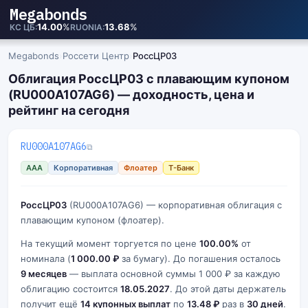
Megabonds
14.00
%
13.68
%
КС ЦБ
RUONIA
Megabonds
›
Россети Центр
›
РоссЦP03
Облигация РоссЦP03 с плавающим купоном
(RU000A107AG6) — доходность, цена и
рейтинг на сегодня
RU000A107AG6
⧉
AAA
Корпоративная
Флоатер
Т-Банк
РоссЦP03
(RU000A107AG6) — корпоративная облигация с
плавающим купоном (флоатер).
На текущий момент торгуется по цене
100.00%
от
номинала (
1 000.00 ₽
за бумагу). До погашения осталось
9 месяцев
— выплата основной суммы 1 000 ₽ за каждую
облигацию состоится
18.05.2027
. До этой даты держатель
получит ещё
14 купонных выплат
по
13.48 ₽
раз в
30 дней
.