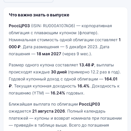
Что важно знать о выпуске
РоссЦP03
(ISIN: RU000A107AG6) — корпоративная
облигация с плавающим купоном (флоатер).
Номинальная стоимость одной облигации составляет
1
000 ₽
. Дата размещения — 5 декабря 2023. Дата
погашения —
18 мая 2027
(через 9 мес.).
Размер одного купона составляет
13.48 ₽
, выплаты
происходят каждые
30 дней
(примерно 12.2 раз в год).
Годовой купонный доход с одной облигации —
164.01
₽
. Текущая купонная доходность
16.4%
. Доходность к
погашению (YTM) —
16.24%
годовых.
Ближайшая выплата по облигации
РоссЦP03
ожидается
21 августа 2026
. Полный календарь
платежей — купоны и возврат номинала при погашении
— приведён в таблице выше. Всего до погашения