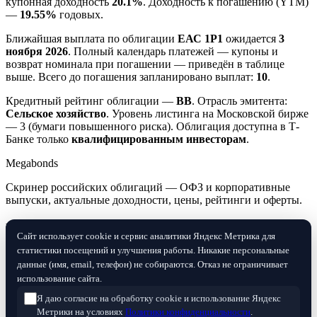
купонная доходность
20.1%
. Доходность к погашению (YTM)
—
19.55%
годовых.
Ближайшая выплата по облигации
ЕАС 1P1
ожидается
3
ноября 2026
. Полный календарь платежей — купоны и
возврат номинала при погашении — приведён в таблице
выше. Всего до погашения запланировано выплат:
10
.
Кредитный рейтинг облигации —
BB
. Отрасль эмитента:
Сельское хозяйство
. Уровень листинга на Московской бирже
— 3 (бумаги повышенного риска). Облигация доступна в Т-
Банке только
квалифицированным инвесторам
.
Megabonds
Скринер российских облигаций — ОФЗ и корпоративные
выпуски, актуальные доходности, цены, рейтинги и оферты.
Разделы
Сайт использует cookie и сервис аналитики Яндекс Метрика для
статистики посещений и улучшения работы. Никакие персональные
Скринер облигаций
данные (имя, email, телефон) не собираются. Отказ не ограничивает
Ключевая ставка ЦБ
использование сайта.
RUONIA
Я даю согласие на обработку cookie и использование Яндекс
Информация на сайте не является индивидуальной
Метрики на условиях
Политики конфиденциальности
.