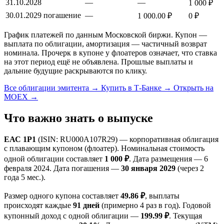
31.10.2028
—
—
1 000 ₽
30.01.2029
погашение
—
1 000.00 ₽
0 ₽
График платежей по данным Московской биржи. Купон —
выплата по облигации, амортизация — частичный возврат
номинала. Прочерк в купоне у флоатеров означает, что ставка
на этот период ещё не объявлена. Прошлые выплаты и
дальние будущие раскрываются по клику.
Все облигации эмитента →
Купить в Т-Банке →
Открыть на
MOEX →
Что важно знать о выпуске
ЕАС 1P1
(ISIN: RU000A107R29) — корпоративная облигация
с плавающим купоном (флоатер). Номинальная стоимость
одной облигации составляет
1 000 ₽
. Дата размещения — 6
февраля 2024. Дата погашения —
30 января 2029
(через 2
года 5 мес.).
Размер одного купона составляет
49.86 ₽
, выплаты
происходят каждые
91 дней
(примерно 4 раз в год). Годовой
купонный доход с одной облигации —
199.99 ₽
. Текущая