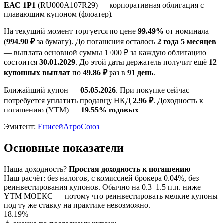
ЕАС 1P1
(RU000A107R29) — корпоративная облигация с
плавающим купоном (флоатер).
На текущий момент торгуется по цене
99.49%
от номинала
(
994.90 ₽
за бумагу). До погашения осталось
2 года 5 месяцев
— выплата основной суммы 1 000 ₽ за каждую облигацию
состоится
30.01.2029
. До этой даты держатель получит ещё
12
купонных выплат
по
49.86 ₽
раз в
91 день
.
Ближайший купон —
05.05.2026
. При покупке сейчас
потребуется уплатить продавцу НКД
2.96 ₽
. Доходность к
погашению (YTM) —
19.55% годовых
.
Эмитент:
ЕнисейАгроСоюз
Основные показатели
Наша доходность
?
Простая доходность к погашению
Наш расчёт: без налогов, с комиссией брокера 0.04%, без
реинвестирования купонов. Обычно на 0.3–1.5 п.п. ниже
YTM МОЕКС — потому что реинвестировать мелкие купоны
под ту же ставку на практике невозможно.
18.19%