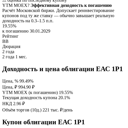
⚠ оценка по последнему купону
YTM
MOEX
?
Эффективная доходность к погашению
Расчёт Московской биржи. Допускает реинвестирование
купонов под ту же ставку — обычно завышает реальную
доходность на 0.3–1.5 п.п.
19.55%
к погашению 30.01.2029
Рейтинг
BB
Дюрация
2
года
2 года 1 мес.
Доходность и цена облигации ЕАС 1P1
Цена, %
99.49%
Цена, ₽
994.90 ₽
YTM MOEX (к погашению)
19.55%
Текущая доходность купона
20.1%
НКД
2.96 ₽
Объём торгов (10д.)
221 тыс. ₽/день
Купон облигации ЕАС 1P1