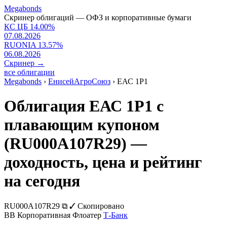
Megabonds
Скринер облигаций — ОФЗ и корпоративные бумаги
КС ЦБ
14.00
%
07.08.2026
RUONIA
13.57
%
06.08.2026
Скринер
→
все облигации
Megabonds
›
ЕнисейАгроСоюз
›
ЕАС 1P1
Облигация ЕАС 1P1 с
плавающим купоном
(RU000A107R29) —
доходность, цена и рейтинг
на сегодня
RU000A107R29
⧉
✓ Скопировано
BB
Корпоративная
Флоатер
Т-Банк