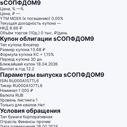
sСОПФДОМ9
Цена, %
—%
Цена, ₽
—
YTM MOEX (к погашению)
0.00%
Текущая доходность купона
—
НКД
8.86 ₽
Объём торгов (10д.)
0 тыс. ₽/день
Купон облигации sСОПФДОМ9
Тип купона
Флоатер
Размер купона
13.68 ₽
Формула купона
КС + 1,15%
Период купона
30 дн.
Ближайший купон
18.04.2026
Выплат в год
12.2
Параметры выпуска sСОПФДОМ9
ISIN
RU000A107TL6
Тикер
RU000A107TL6
Номинал
1 000 ₽
Валюта
RUB
Уровень листинга
1
Только для квалов
Нет
Условия обращения
Тип бумаги
Корпоративная
Отрасль
Финансы прочие
Дата размещения
28.02.2024