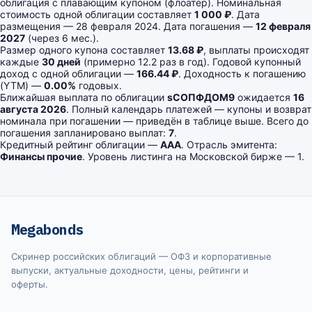
облигация с плавающим купоном (флоатер). Номинальная
стоимость одной облигации составляет
1 000 ₽
. Дата
размещения — 28 февраля 2024. Дата погашения —
12 февраля
2027
(через 6 мес.).
Размер одного купона составляет
13.68 ₽
, выплаты происходят
каждые
30 дней
(примерно 12.2 раз в год). Годовой купонный
доход с одной облигации —
166.44 ₽
. Доходность к погашению
(YTM) —
0.00%
годовых.
Ближайшая выплата по облигации
sСОПФДОМ9
ожидается
16
августа 2026
. Полный календарь платежей — купоны и возврат
номинала при погашении — приведён в таблице выше. Всего до
погашения запланировано выплат:
7
.
Кредитный рейтинг облигации —
AAA
. Отрасль эмитента:
Финансы прочие
. Уровень листинга на Московской бирже — 1.
Megabonds
Скринер российских облигаций — ОФЗ и корпоративные
выпуски, актуальные доходности, цены, рейтинги и
оферты.