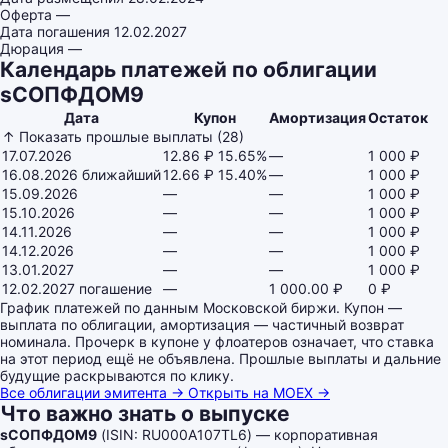
Оферта
—
Дата погашения
12.02.2027
Дюрация
—
Календарь платежей по облигации
sСОПФДОМ9
Дата
Купон
Амортизация
Остаток
↑ Показать прошлые выплаты (28)
17.07.2026
12.86 ₽
15.65%
—
1 000 ₽
16.08.2026
ближайший
12.66 ₽
15.40%
—
1 000 ₽
15.09.2026
—
—
1 000 ₽
15.10.2026
—
—
1 000 ₽
14.11.2026
—
—
1 000 ₽
14.12.2026
—
—
1 000 ₽
13.01.2027
—
—
1 000 ₽
12.02.2027
погашение
—
1 000.00 ₽
0 ₽
График платежей по данным Московской биржи. Купон —
выплата по облигации, амортизация — частичный возврат
номинала. Прочерк в купоне у флоатеров означает, что ставка
на этот период ещё не объявлена. Прошлые выплаты и дальние
будущие раскрываются по клику.
Все облигации эмитента →
Открыть на MOEX →
Что важно знать о выпуске
sСОПФДОМ9
(ISIN: RU000A107TL6) — корпоративная