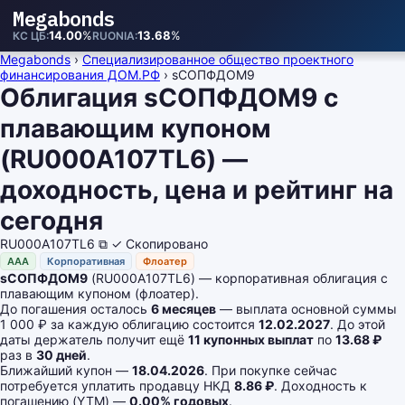
Megabonds
14.00
%
13.68
%
КС ЦБ
RUONIA
Megabonds
›
Специализированное общество проектного
финансирования ДОМ.РФ
›
sСОПФДОМ9
Облигация sСОПФДОМ9 с
плавающим купоном
(RU000A107TL6) —
доходность, цена и рейтинг на
сегодня
RU000A107TL6
⧉
✓ Скопировано
AAA
Корпоративная
Флоатер
sСОПФДОМ9
(RU000A107TL6) — корпоративная облигация с
плавающим купоном (флоатер).
До погашения осталось
6 месяцев
— выплата основной суммы
1 000 ₽ за каждую облигацию состоится
12.02.2027
. До этой
даты держатель получит ещё
11 купонных выплат
по
13.68 ₽
раз в
30 дней
.
Ближайший купон —
18.04.2026
. При покупке сейчас
потребуется уплатить продавцу НКД
8.86 ₽
. Доходность к
погашению (YTM) —
0.00% годовых
.