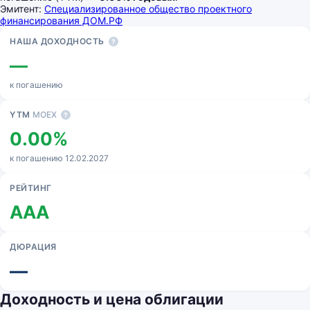
Эмитент:
Специализированное общество проектного
финансирования ДОМ.РФ
Основные показатели
НАША ДОХОДНОСТЬ
?
—
к погашению
YTM
MOEX
?
0.00%
к погашению 12.02.2027
РЕЙТИНГ
AAA
ДЮРАЦИЯ
—
Доходность и цена облигации