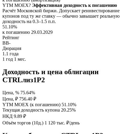
YTM
MOEX
?
Эффективная доходность к погашению
Расчёт Московской биржи. Допускает реинвестирование
купонов под ту же ставку — обычно завышает реальную
доходность на 0.3–1.5 п.п.
51.10%
к погашению 29.03.2029
Рейтинг
BB-
Дюрация
1.1
года
1 год 1 мес.
Доходность и цена облигации
CTRLлиз1Р2
Цена, %
75.64%
Цена, ₽
756.40 ₽
YTM MOEX (к погашению)
51.10%
Текущая доходность купона
20.25%
НКД
9.89 ₽
Объём торгов (10д.)
1 120 тыс. ₽/день