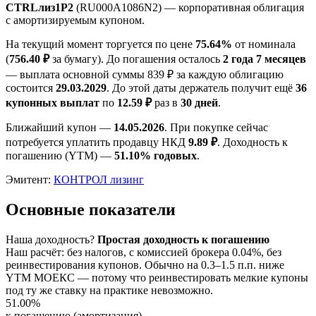
CTRLлиз1Р2
(RU000A1086N2) — корпоративная облигация
с амортизируемым купоном.
На текущий момент торгуется по цене
75.64%
от номинала
(
756.40 ₽
за бумагу). До погашения осталось
2 года 7 месяцев
— выплата основной суммы 839 ₽ за каждую облигацию
состоится
29.03.2029
. До этой даты держатель получит ещё
36
купонных выплат
по
12.59 ₽
раз в
30 дней
.
Ближайший купон —
14.05.2026
. При покупке сейчас
потребуется уплатить продавцу НКД
9.89 ₽
. Доходность к
погашению (YTM) —
51.10% годовых
.
Эмитент:
КОНТРОЛ лизинг
Основные показатели
Наша доходность
?
Простая доходность к погашению
Наш расчёт: без налогов, с комиссией брокера 0.04%, без
реинвестирования купонов. Обычно на 0.3–1.5 п.п. ниже
YTM МОЕКС — потому что реинвестировать мелкие купоны
под ту же ставку на практике невозможно.
51.00%
к погашению (амортизация)