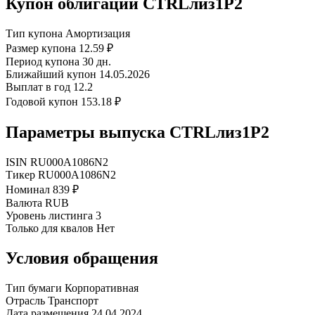
Купон облигации CTRLлиз1Р2
Тип купона
Амортизация
Размер купона
12.59 ₽
Период купона
30 дн.
Ближайший купон
14.05.2026
Выплат в год
12.2
Годовой купон
153.18 ₽
Параметры выпуска CTRLлиз1Р2
ISIN
RU000A1086N2
Тикер
RU000A1086N2
Номинал
839 ₽
Валюта
RUB
Уровень листинга
3
Только для квалов
Нет
Условия обращения
Тип бумаги
Корпоративная
Отрасль
Транспорт
Дата размещения
24.04.2024