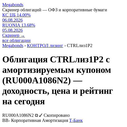
Megabonds
Скринер облигаций — ОФЗ и корпоративные бумаги
КС ЦБ
14.00
%
06.08.2026
RUONIA
13.68
%
05.08.2026
Скринер
→
все облигации
Megabonds
›
КОНТРОЛ лизинг
›
CTRLлиз1Р2
Облигация CTRLлиз1Р2 с
амортизируемым купоном
(RU000A1086N2) —
доходность, цена и рейтинг
на сегодня
RU000A1086N2
⧉
✓ Скопировано
BB-
Корпоративная
Амортизация
Т-Банк