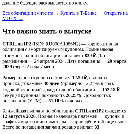
дальние будущие раскрываются по клику.
Все облигации эмитента →
Купить в Т-Банке →
Открыть на
MOEX →
Что важно знать о выпуске
CTRLлиз1Р2
(ISIN: RU000A1086N2) — корпоративная
облигация с амортизируемым купоном. Номинальная
стоимость одной облигации составляет
839 ₽
. Дата
размещения — 24 апреля 2024. Дата погашения —
29 марта
2029
(через 2 года 7 мес.).
Размер одного купона составляет
12.59 ₽
, выплаты
происходят каждые
30 дней
(примерно 12.2 раз в год).
Годовой купонный доход с одной облигации —
153.18 ₽
.
Текущая купонная доходность
20.25%
. Доходность к
погашению (YTM) —
51.10%
годовых.
Ближайшая выплата по облигации
CTRLлиз1Р2
ожидается
12 августа 2026
. Полный календарь платежей — купоны и
график амортизации номинала — приведён в таблице выше.
Всего до погашения запланировано выплат:
33
.