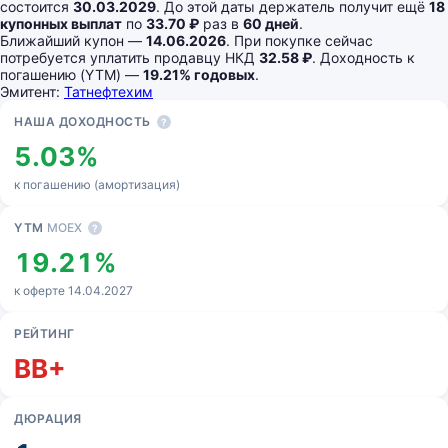
состоится
30.03.2029
. До этой даты держатель получит ещё
18
купонных выплат
по
33.70 ₽
раз в
60 дней
.
Ближайший купон —
14.06.2026
. При покупке сейчас
потребуется уплатить продавцу НКД
32.58 ₽
. Доходность к
погашению (YTM) —
19.21% годовых
.
Эмитент:
Татнефтехим
Основные показатели
НАША ДОХОДНОСТЬ
?
5.03%
к погашению (амортизация)
YTM
MOEX
?
19.21%
к оферте 14.04.2027
РЕЙТИНГ
BB+
ДЮРАЦИЯ