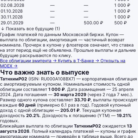
02.08.2028
—
—
1 000 ₽
01.10.2028
—
—
1 000 ₽
30.11.2028
—
—
1 000 ₽
29.01.2029
—
500.00 ₽
500 ₽
↓ Показать все будущие (1)
График платежей по данным Московской биржи. Купон —
выплата по облигации, амортизация — частичный возврат
номинала. Прочерк в купоне у флоатеров означает, что ставка
на этот период ещё не объявлена. Прошлые выплаты и дальние
будущие раскрываются по клику.
Все облигации эмитента →
Купить в Т-Банке →
Открыть на
MOEX →
Что важно знать о выпуске
ТатнхимP02
(ISIN: RU000A108BX7) — корпоративная облигация
с амортизируемым купоном. Номинальная стоимость одной
облигации составляет
1 000 ₽
. Дата размещения — 25 апреля
2024. Дата погашения —
30 марта 2029
(через 2 года 7 мес.).
Размер одного купона составляет
33.70 ₽
, выплаты происходят
каждые
60 дней
(примерно 6.1 раз в год). Годовой купонный
доход с одной облигации —
205.01 ₽
. Текущая купонная
доходность
20.2%
. Доходность к погашению (YTM) —
19.21%
годовых.
Ближайшая выплата по облигации
ТатнхимP02
ожидается
13
августа 2026
. Полный календарь платежей — купоны и график
амортизации номинала — приведён в таблице выше. Всего до