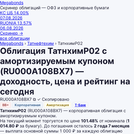
Megabonds
Скринер облигаций — ОФЗ и корпоративные бумаги
КС ЦБ
14.00
%
07.08.2026
RUONIA
13.57
%
06.08.2026
Скринер
→
все облигации
Megabonds
›
Татнефтехим
›
ТатнхимP02
Облигация ТатнхимP02 с
амортизируемым купоном
(RU000A108BX7) —
доходность, цена и рейтинг на
сегодня
RU000A108BX7
⧉
✓ Скопировано
BB+
Корпоративная
Амортизация
Т-Банк
ТатнхимP02
(RU000A108BX7) — корпоративная облигация с
амортизируемым купоном.
На текущий момент торгуется по цене
101.48%
от номинала (
1
014.80 ₽
за бумагу). До погашения осталось
2 года 7 месяцев
— выплата основной суммы 1 000 ₽ за каждую облигацию