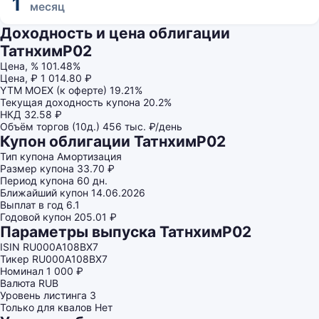
1
месяц
Доходность и цена облигации
ТатнхимP02
Цена, %
101.48%
Цена, ₽
1 014.80 ₽
YTM MOEX (к оферте)
19.21%
Текущая доходность купона
20.2%
НКД
32.58 ₽
Объём торгов (10д.)
456 тыс. ₽/день
Купон облигации ТатнхимP02
Тип купона
Амортизация
Размер купона
33.70 ₽
Период купона
60 дн.
Ближайший купон
14.06.2026
Выплат в год
6.1
Годовой купон
205.01 ₽
Параметры выпуска ТатнхимP02
ISIN
RU000A108BX7
Тикер
RU000A108BX7
Номинал
1 000 ₽
Валюта
RUB
Уровень листинга
3
Только для квалов
Нет