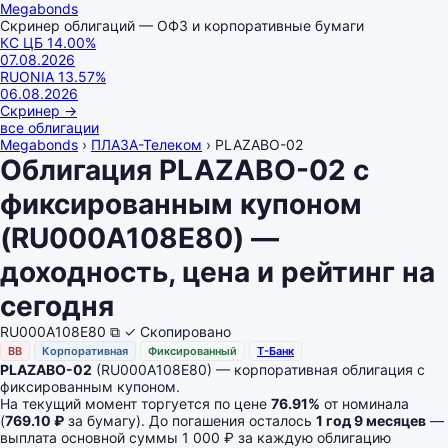
Megabonds
Скринер облигаций — ОФЗ и корпоративные бумаги
КС ЦБ
14.00
%
07.08.2026
RUONIA
13.57
%
06.08.2026
Скринер
→
все облигации
Megabonds
›
ПЛАЗА-Телеком
›
PLAZABO-02
Облигация PLAZABO-02 с
фиксированным купоном
(RU000A108E80) —
доходность, цена и рейтинг на
сегодня
RU000A108E80
⧉
✓ Скопировано
BB
Корпоративная
Фиксированный
Т-Банк
PLAZABO-02
(RU000A108E80) — корпоративная облигация с
фиксированным купоном.
На текущий момент торгуется по цене
76.91%
от номинала
(
769.10 ₽
за бумагу). До погашения осталось
1 год 9 месяцев
—
выплата основной суммы 1 000 ₽ за каждую облигацию