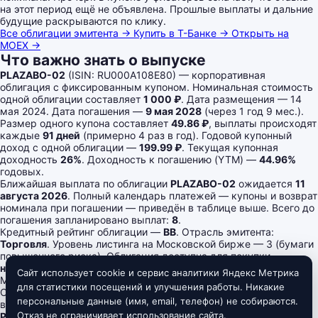
на этот период ещё не объявлена. Прошлые выплаты и дальние
будущие раскрываются по клику.
Все облигации эмитента →
Купить в Т-Банке →
Открыть на
MOEX →
Что важно знать о выпуске
PLAZABO-02
(ISIN: RU000A108E80) — корпоративная
облигация с фиксированным купоном. Номинальная стоимость
одной облигации составляет
1 000 ₽
. Дата размещения — 14
мая 2024. Дата погашения —
9 мая 2028
(через 1 год 9 мес.).
Размер одного купона составляет
49.86 ₽
, выплаты происходят
каждые
91 дней
(примерно 4 раз в год). Годовой купонный
доход с одной облигации —
199.99 ₽
. Текущая купонная
доходность
26%
. Доходность к погашению (YTM) —
44.96%
годовых.
Ближайшая выплата по облигации
PLAZABO-02
ожидается
11
августа 2026
. Полный календарь платежей — купоны и возврат
номинала при погашении — приведён в таблице выше. Всего до
погашения запланировано выплат:
8
.
Кредитный рейтинг облигации —
BB
. Отрасль эмитента:
Торговля
. Уровень листинга на Московской бирже — 3 (бумаги
повышенного риска). Облигация доступна для покупки
неквалифицированным инвесторам
в Т-Банке.
Сайт использует cookie и сервис аналитики Яндекс Метрика
Megabonds
для статистики посещений и улучшения работы. Никакие
Скринер российских облигаций — ОФЗ и корпоративные
персональные данные (имя, email, телефон) не собираются.
выпуски, актуальные доходности, цены, рейтинги и оферты.
Отказ не ограничивает использование сайта.
Разделы