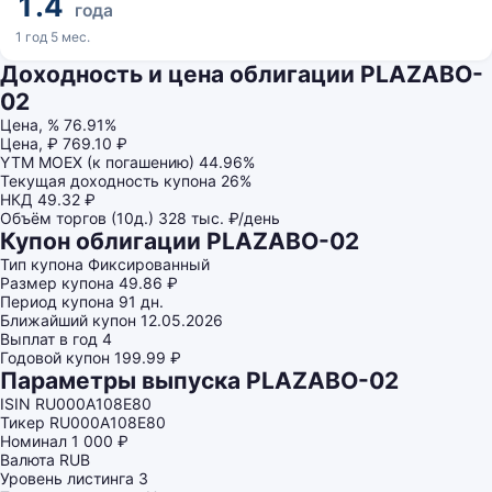
1.4
года
1 год 5 мес.
Доходность и цена облигации PLAZABO-
02
Цена, %
76.91%
Цена, ₽
769.10 ₽
YTM MOEX (к погашению)
44.96%
Текущая доходность купона
26%
НКД
49.32 ₽
Объём торгов (10д.)
328 тыс. ₽/день
Купон облигации PLAZABO-02
Тип купона
Фиксированный
Размер купона
49.86 ₽
Период купона
91 дн.
Ближайший купон
12.05.2026
Выплат в год
4
Годовой купон
199.99 ₽
Параметры выпуска PLAZABO-02
ISIN
RU000A108E80
Тикер
RU000A108E80
Номинал
1 000 ₽
Валюта
RUB
Уровень листинга
3