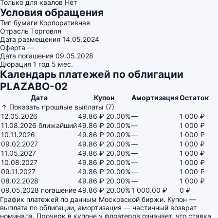
Только для квалов
Нет
Условия обращения
Тип бумаги
Корпоративная
Отрасль
Торговля
Дата размещения
14.05.2024
Оферта
—
Дата погашения
09.05.2028
Дюрация
1 год 5 мес.
Календарь платежей по облигации
PLAZABO-02
Дата
Купон
Амортизация
Остаток
↑ Показать прошлые выплаты (7)
12.05.2026
49.86 ₽
20.00%
—
1 000 ₽
11.08.2026
ближайший
49.86 ₽
20.00%
—
1 000 ₽
10.11.2026
49.86 ₽
20.00%
—
1 000 ₽
09.02.2027
49.86 ₽
20.00%
—
1 000 ₽
11.05.2027
49.86 ₽
20.00%
—
1 000 ₽
10.08.2027
49.86 ₽
20.00%
—
1 000 ₽
09.11.2027
49.86 ₽
20.00%
—
1 000 ₽
08.02.2028
49.86 ₽
20.00%
—
1 000 ₽
09.05.2028
погашение
49.86 ₽
20.00%
1 000.00 ₽
0 ₽
График платежей по данным Московской биржи. Купон —
выплата по облигации, амортизация — частичный возврат
номинала. Прочерк в купоне у флоатеров означает, что ставка