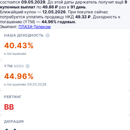
состоится
09.05.2028
. До этой даты держатель получит ещё
9
купонных выплат
по
49.86 ₽
раз в
91 день
.
Ближайший купон —
12.05.2026
. При покупке сейчас
потребуется уплатить продавцу НКД
49.32 ₽
. Доходность к
погашению (YTM) —
44.96% годовых
.
Эмитент:
ПЛАЗА-Телеком
Основные показатели
НАША ДОХОДНОСТЬ
?
40.43%
к погашению
YTM
MOEX
?
44.96%
к погашению 09.05.2028
РЕЙТИНГ
BB
ДЮРАЦИЯ