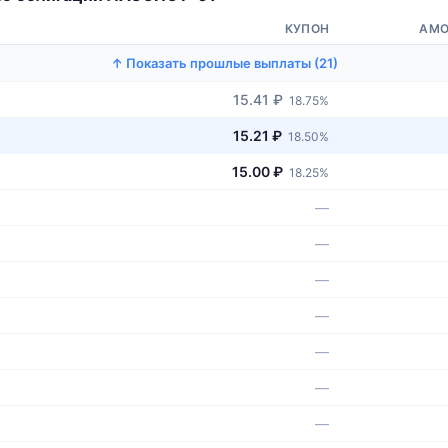
КУПОН
АМО
↑ Показать прошлые выплаты (21)
15.41 ₽
18.75%
15.21 ₽
18.50%
15.00 ₽
18.25%
—
—
—
—
—
—
—