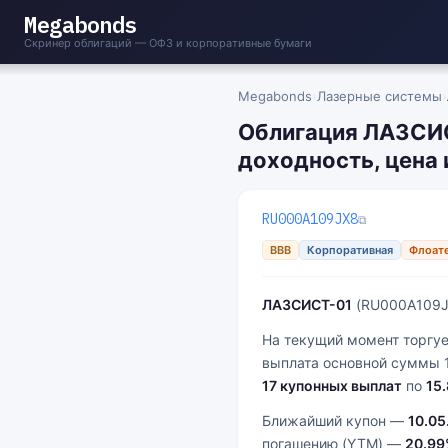
Megabonds
Скринер облигаций — ОФЗ и корпоративные бумаги
Megabonds
›
Лазерные системы
›
Облигация ЛАЗСИ
доходность, цена 
RU000A109JX8
⧉
BBB
Корпоративная
Флоат
ЛАЗСИСТ-01
(RU000A109JX
На текущий момент торгуе
выплата основной суммы 
17 купонных выплат
по
15.
Ближайший купон —
10.05
погашению (YTM) —
20.99