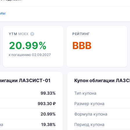
емы
YTM
MOEX
РЕЙТИНГ
?
20.99%
BBB
к погашению 02.09.2027
блигации ЛАЗСИСТ-01
Купон облигации ЛАЗ
99.33%
Тип купона
993.30 ₽
Размер купона
20.99%
Формула купона
на
19.38%
Период купона