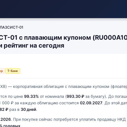
ЛАЗСИСТ-01
СТ-01 с плавающим купоном (RU000A1
и рейтинг на сегодня
ер
Т-Банк
8) — корпоративная облигация с плавающим купоном (флоатер
тся по цене
99.33%
от номинала (
993.30 ₽
за бумагу). До пога
1 000 ₽ за каждую облигацию состоится
02.09.2027
. До этой д
82 ₽
раз в
30 дней
.
.2026
. При покупке сейчас потребуется уплатить продавцу НКД
% годовых
.