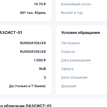
14.70 ₽
Ближайший купон
461 тыс. ₽/день
Выплат в год
ЛАЗСИСТ-01
Условия обращения
RU000A109JX8
Тип бумаги
RU000A109JX8
Отрасль
1 000 ₽
Дата размещения
RUB
Оферта
3
Дата погашения
Да (только в Т-Банке)
Дюрация
по облигации ЛАЗСИСТ-01