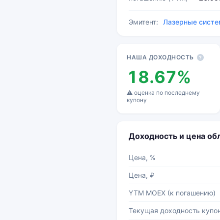
Эмитент:
Лазерные сист
Основные показатели
НАША ДОХОДНОСТЬ
?
18.67%
⚠ оценка по последнему
купону
Доходность и цена о
Цена, %
Цена, ₽
YTM MOEX (к погашению)
Текущая доходность купо