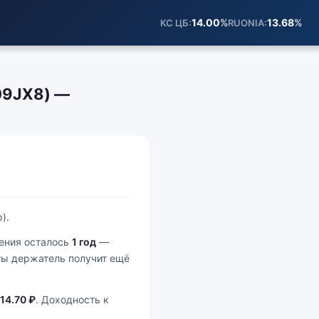
14.00
%
13.68
%
КС ЦБ
RUONIA
09JX8) —
).
шения осталось
1 год
—
аты держатель получит ещё
14.70 ₽
. Доходность к