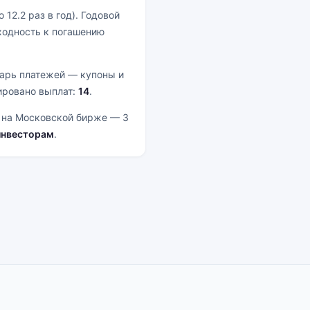
 12.2 раз в год). Годовой
ходность к погашению
дарь платежей — купоны и
ировано выплат:
14
.
а на Московской бирже — 3
инвесторам
.