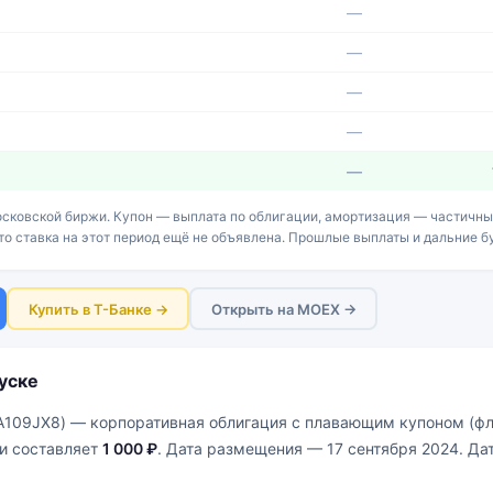
—
—
—
—
—
сковской биржи. Купон — выплата по облигации, амортизация — частичный
что ставка на этот период ещё не объявлена. Прошлые выплаты и дальние 
Купить в Т-Банке →
Открыть на MOEX →
уске
A109JX8) — корпоративная облигация с плавающим купоном (фл
и составляет
1 000 ₽
. Дата размещения — 17 сентября 2024. Д