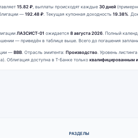
ставляет
15.82 ₽
, выплаты происходят каждые
30 дней
(примерно
облигации —
192.48 ₽
. Текущая купонная доходность
19.38%
. До
лигации
ЛАЗСИСТ-01
ожидается
8 августа 2026
. Полный кален
ашении — приведён в таблице выше. Всего до погашения заплан
ации —
BBB
. Отрасль эмитента:
Производство
. Уровень листинг
а). Облигация доступна в Т-Банке только
квалифицированным 
РАЗДЕЛЫ