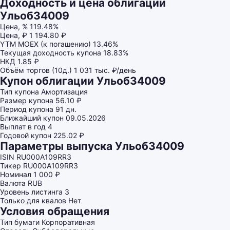
Доходность и цена облигации
Ульоб34009
Цена, %
119.48%
Цена, ₽
1 194.80 ₽
YTM MOEX (к погашению)
13.46%
Текущая доходность купона
18.83%
НКД
1.85 ₽
Объём торгов (10д.)
1 031 тыс. ₽/день
Купон облигации Ульоб34009
Тип купона
Амортизация
Размер купона
56.10 ₽
Период купона
91 дн.
Ближайший купон
09.05.2026
Выплат в год
4
Годовой купон
225.02 ₽
Параметры выпуска Ульоб34009
ISIN
RU000A109RR3
Тикер
RU000A109RR3
Номинал
1 000 ₽
Валюта
RUB
Уровень листинга
3
Только для квалов
Нет
Условия обращения
Тип бумаги
Корпоративная