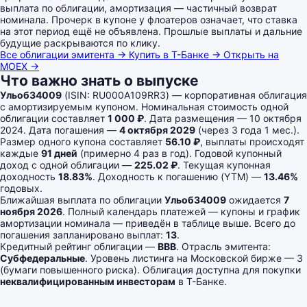
выплата по облигации, амортизация — частичный возврат
номинала. Прочерк в купоне у флоатеров означает, что ставка
на этот период ещё не объявлена. Прошлые выплаты и дальние
будущие раскрываются по клику.
Все облигации эмитента →
Купить в Т-Банке →
Открыть на
MOEX →
Что важно знать о выпуске
Ульоб34009
(ISIN: RU000A109RR3) — корпоративная облигация
с амортизируемым купоном. Номинальная стоимость одной
облигации составляет
1 000 ₽
. Дата размещения — 10 октября
2024. Дата погашения —
4 октября 2029
(через 3 года 1 мес.).
Размер одного купона составляет
56.10 ₽
, выплаты происходят
каждые
91 дней
(примерно 4 раз в год). Годовой купонный
доход с одной облигации —
225.02 ₽
. Текущая купонная
доходность
18.83%
. Доходность к погашению (YTM) —
13.46%
годовых.
Ближайшая выплата по облигации
Ульоб34009
ожидается
7
ноября 2026
. Полный календарь платежей — купоны и график
амортизации номинала — приведён в таблице выше. Всего до
погашения запланировано выплат:
13
.
Кредитный рейтинг облигации —
BBB
. Отрасль эмитента:
Субфедеральные
. Уровень листинга на Московской бирже — 3
(бумаги повышенного риска). Облигация доступна для покупки
неквалифицированным инвесторам
в Т-Банке.