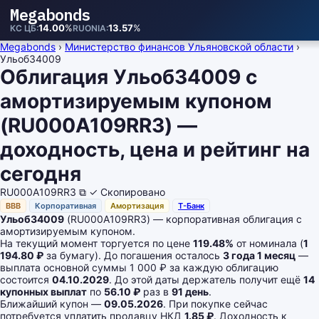
Megabonds
14.00
%
13.57
%
КС ЦБ
RUONIA
Megabonds
›
Министерство финансов Ульяновской области
›
Ульоб34009
Облигация Ульоб34009 с
амортизируемым купоном
(RU000A109RR3) —
доходность, цена и рейтинг на
сегодня
RU000A109RR3
⧉
✓ Скопировано
BBB
Корпоративная
Амортизация
Т-Банк
Ульоб34009
(RU000A109RR3) — корпоративная облигация с
амортизируемым купоном.
На текущий момент торгуется по цене
119.48%
от номинала (
1
194.80 ₽
за бумагу). До погашения осталось
3 года 1 месяц
—
выплата основной суммы 1 000 ₽ за каждую облигацию
состоится
04.10.2029
. До этой даты держатель получит ещё
14
купонных выплат
по
56.10 ₽
раз в
91 день
.
Ближайший купон —
09.05.2026
. При покупке сейчас
потребуется уплатить продавцу НКД
1.85 ₽
. Доходность к