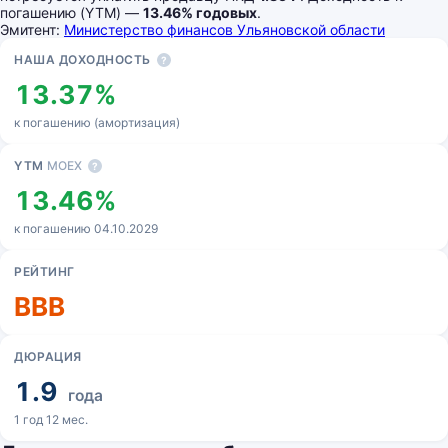
погашению (YTM) —
13.46% годовых
.
Эмитент:
Министерство финансов Ульяновской области
Основные показатели
НАША ДОХОДНОСТЬ
?
13.37%
к погашению (амортизация)
YTM
MOEX
?
13.46%
к погашению 04.10.2029
РЕЙТИНГ
BBB
ДЮРАЦИЯ
1.9
года
1 год 12 мес.