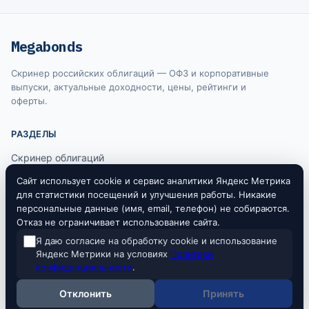
Megabonds
Скринер российских облигаций — ОФЗ и корпоративные
выпуски, актуальные доходности, цены, рейтинги и
оферты.
РАЗДЕЛЫ
Скринер облигаций
Ключевая ставка ЦБ
Сайт использует cookie и сервис аналитики Яндекс Метрика
для статистики посещений и улучшения работы. Никакие
RUONIA
персональные данные (имя, email, телефон) не собираются.
Отказ не ограничивает использование сайта.
Я даю согласие на обработку cookie и использование
Информация на сайте не является индивидуальной инвестиционной
Яндекс Метрики на условиях
Политики
рекомендацией. Все данные предоставляются исключительно в
конфиденциальности
.
ознакомительных целях. Источники данных: Московская биржа, Банк
России.
Отклонить
Принять
© 2026 Megabonds