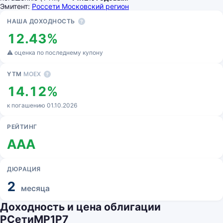
Эмитент:
Россети Московский регион
Основные показатели
НАША ДОХОДНОСТЬ
?
12.43%
⚠ оценка по последнему купону
YTM
MOEX
?
14.12%
к погашению 01.10.2026
РЕЙТИНГ
AAA
ДЮРАЦИЯ
2
месяца
Доходность и цена облигации
РСетиМР1P7