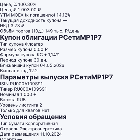
Цена, %
100.30%
Цена, ₽
1 003.00 ₽
YTM MOEX (к погашению)
14.12%
Текущая доходность купона
—
НКД
3.73 ₽
Объём торгов (10д.)
149 тыс. ₽/день
Купон облигации РСетиМР1P7
Тип купона
Флоатер
Размер купона
0.00 ₽
Формула купона
КС + 1,14%
Период купона
30 дн.
Ближайший купон
04.05.2026
Выплат в год
12.2
Параметры выпуска РСетиМР1P7
ISIN
RU000A109S91
Тикер
RU000A109S91
Номинал
1 000 ₽
Валюта
RUB
Уровень листинга
2
Только для квалов
Нет
Условия обращения
Тип бумаги
Корпоративная
Отрасль
Электроэнергетика
Дата размещения
11.10.2024
Оферта
—