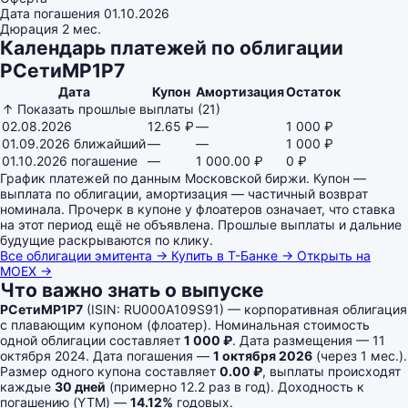
Дата погашения
01.10.2026
Дюрация
2 мес.
Календарь платежей по облигации
РСетиМР1P7
Дата
Купон
Амортизация
Остаток
↑ Показать прошлые выплаты (21)
02.08.2026
12.65 ₽
—
1 000 ₽
01.09.2026
ближайший
—
—
1 000 ₽
01.10.2026
погашение
—
1 000.00 ₽
0 ₽
График платежей по данным Московской биржи. Купон —
выплата по облигации, амортизация — частичный возврат
номинала. Прочерк в купоне у флоатеров означает, что ставка
на этот период ещё не объявлена. Прошлые выплаты и дальние
будущие раскрываются по клику.
Все облигации эмитента →
Купить в Т-Банке →
Открыть на
MOEX →
Что важно знать о выпуске
РСетиМР1P7
(ISIN: RU000A109S91) — корпоративная облигация
с плавающим купоном (флоатер). Номинальная стоимость
одной облигации составляет
1 000 ₽
. Дата размещения — 11
октября 2024. Дата погашения —
1 октября 2026
(через 1 мес.).
Размер одного купона составляет
0.00 ₽
, выплаты происходят
каждые
30 дней
(примерно 12.2 раз в год). Доходность к
погашению (YTM) —
14.12%
годовых.