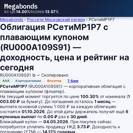
Megabonds
14.00
%
13.57
%
КС ЦБ
RUONIA
Megabonds
›
Россети Московский регион
›
РСетиМР1P7
Облигация РСетиМР1P7 с
плавающим купоном
(RU000A109S91) —
доходность, цена и рейтинг на
сегодня
RU000A109S91
⧉
✓ Скопировано
AAA
Корпоративная
Флоатер
Т-Банк
РСетиМР1P7
(RU000A109S91) — корпоративная облигация с
плавающим купоном (флоатер).
На текущий момент торгуется по цене
100.30%
от номинала (
1
003.00 ₽
за бумагу). До погашения осталось
1 месяц
—
выплата основной суммы 1 000 ₽ за каждую облигацию
состоится
01.10.2026
. До этой даты держатель получит ещё
6
купонных выплат
по
0.00 ₽
раз в
30 дней
.
Ближайший купон —
04.05.2026
. При покупке сейчас
потребуется уплатить продавцу НКД
3.73 ₽
. Доходность к
погашению (YTM) —
14.12% годовых
.