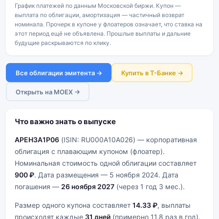
График платежей по данным Московской биржи. Купон —
выплата по облигации, амортизация — частичный возврат
номинала. Прочерк в купоне у флоатеров означает, что ставка на
этот период ещё не объявлена. Прошлые выплаты и дальние
будущие раскрываются по клику.
Все облигации эмитента →
Купить в Т-Банке →
Открыть на MOEX →
Что важно знать о выпуске
АРЕНЗА1Р06
(ISIN: RU000A10A026) — корпоративная
облигация с плавающим купоном (флоатер).
Номинальная стоимость одной облигации составляет
900 ₽
. Дата размещения — 5 ноября 2024. Дата
погашения —
26 ноября 2027
(через 1 год 3 мес.).
Размер одного купона составляет
14.33 ₽
, выплаты
происходят каждые
31 дней
(примерно 11.8 раз в год).