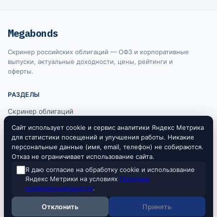
Megabonds
Скринер российских облигаций — ОФЗ и корпоративные
выпуски, актуальные доходности, цены, рейтинги и
оферты.
РАЗДЕЛЫ
Скринер облигаций
Ключевая ставка ЦБ
Сайт использует cookie и сервис аналитики Яндекс Метрика
для статистики посещений и улучшения работы. Никакие
RUONIA
персональные данные (имя, email, телефон) не собираются.
Отказ не ограничивает использование сайта.
Я даю согласие на обработку cookie и использование
Информация на сайте не является индивидуальной инвестиционной
Яндекс Метрики на условиях
Политики
рекомендацией. Все данные предоставляются исключительно в
конфиденциальности
.
ознакомительных целях. Источники данных: Московская биржа, Банк
России.
Отклонить
Принять
© 2026 Megabonds