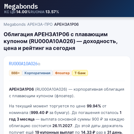
Megabonds
14.00
%
13.57
%
КС ЦБ
RUONIA
Megabonds
›
АРЕНЗА-ПРО
›
АРЕНЗА1Р06
Облигация АРЕНЗА1Р06 с плавающим
купоном (RU000A10A026) — доходность,
цена и рейтинг на сегодня
RU000A10A026
⧉
BBB+
Корпоративная
Флоатер
Т-Банк
АРЕНЗА1Р06
(RU000A10A026) — корпоративная облигация
с плавающим купоном (флоатер).
На текущий момент торгуется по цене
99.94%
от
номинала (
999.40 ₽
за бумагу). До погашения осталось
1
год 3 месяца
— выплата основной суммы 900 ₽ за каждую
облигацию состоится
26.11.2027
. До этой даты держатель
получит ещё
19 купонных выплат
по
14.33 ₽
раз в
31 день
.