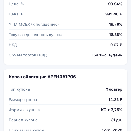
Цена, %
99.94%
Цена, ₽
999.40 ₽
YTM MOEX (к погашению)
19.76%
Текущая доходность купона
16.88%
НКД
9.07 ₽
Объём торгов (10д.)
154 тыс. ₽/день
Купон облигации АРЕНЗА1Р06
Тип купона
Флоатер
Размер купона
14.33 ₽
Формула купона
КС + 3,75%
Период купона
31 дн.
Ближайший купон
17.05.2026