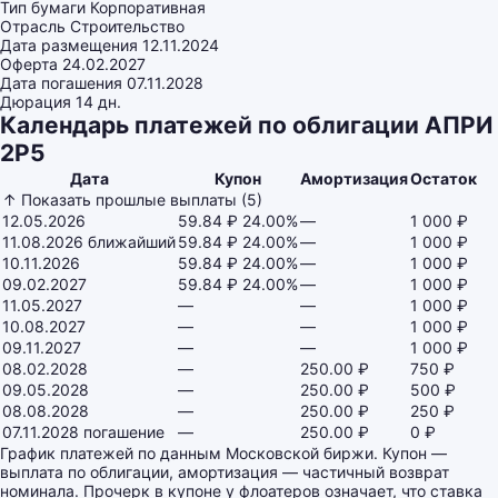
Тип бумаги
Корпоративная
Отрасль
Строительство
Дата размещения
12.11.2024
Оферта
24.02.2027
Дата погашения
07.11.2028
Дюрация
14 дн.
Календарь платежей по облигации АПРИ
2Р5
Дата
Купон
Амортизация
Остаток
↑ Показать прошлые выплаты (5)
12.05.2026
59.84 ₽
24.00%
—
1 000 ₽
11.08.2026
ближайший
59.84 ₽
24.00%
—
1 000 ₽
10.11.2026
59.84 ₽
24.00%
—
1 000 ₽
09.02.2027
59.84 ₽
24.00%
—
1 000 ₽
11.05.2027
—
—
1 000 ₽
10.08.2027
—
—
1 000 ₽
09.11.2027
—
—
1 000 ₽
08.02.2028
—
250.00 ₽
750 ₽
09.05.2028
—
250.00 ₽
500 ₽
08.08.2028
—
250.00 ₽
250 ₽
07.11.2028
погашение
—
250.00 ₽
0 ₽
График платежей по данным Московской биржи. Купон —
выплата по облигации, амортизация — частичный возврат
номинала. Прочерк в купоне у флоатеров означает, что ставка