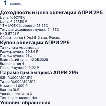
1
месяц
Доходность и цена облигации АПРИ 2Р5
Цена, %
97.75%
Цена, ₽
977.50 ₽
YTM MOEX (к оферте)
25.65%
Текущая доходность купона
24.55%
НКД
57.21 ₽
Объём торгов (10д.)
512 тыс. ₽/день
Купон облигации АПРИ 2Р5
Тип купона
Амортизация
Размер купона
59.84 ₽
Период купона
91 дн.
Ближайший купон
12.05.2026
Выплат в год
4
Годовой купон
240.02 ₽
Параметры выпуска АПРИ 2Р5
ISIN
RU000A10A1P9
Тикер
RU000A10A1P9
Номинал
1 000 ₽
Валюта
RUB
Уровень листинга
3
Только для квалов
Нет
Условия обращения