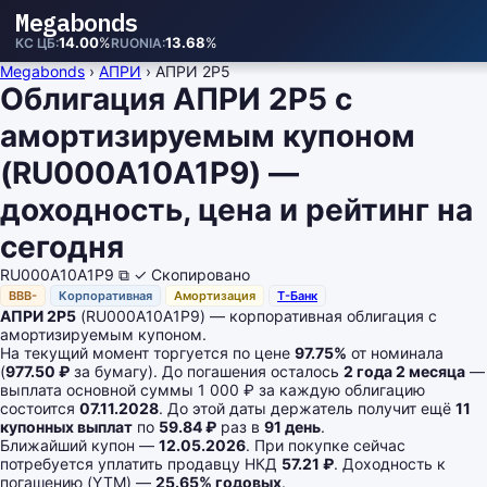
Megabonds
14.00
%
13.68
%
КС ЦБ
RUONIA
Megabonds
›
АПРИ
›
АПРИ 2Р5
Облигация АПРИ 2Р5 с
амортизируемым купоном
(RU000A10A1P9) —
доходность, цена и рейтинг на
сегодня
RU000A10A1P9
⧉
✓ Скопировано
BBB-
Корпоративная
Амортизация
Т-Банк
АПРИ 2Р5
(RU000A10A1P9) — корпоративная облигация с
амортизируемым купоном.
На текущий момент торгуется по цене
97.75%
от номинала
(
977.50 ₽
за бумагу). До погашения осталось
2 года 2 месяца
—
выплата основной суммы 1 000 ₽ за каждую облигацию
состоится
07.11.2028
. До этой даты держатель получит ещё
11
купонных выплат
по
59.84 ₽
раз в
91 день
.
Ближайший купон —
12.05.2026
. При покупке сейчас
потребуется уплатить продавцу НКД
57.21 ₽
. Доходность к
погашению (YTM) —
25.65% годовых
.