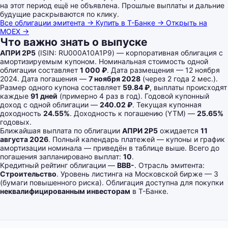
на этот период ещё не объявлена. Прошлые выплаты и дальние
будущие раскрываются по клику.
Все облигации эмитента →
Купить в Т-Банке →
Открыть на
MOEX →
Что важно знать о выпуске
АПРИ 2Р5
(ISIN: RU000A10A1P9) — корпоративная облигация с
амортизируемым купоном. Номинальная стоимость одной
облигации составляет
1 000 ₽
. Дата размещения — 12 ноября
2024. Дата погашения —
7 ноября 2028
(через 2 года 2 мес.).
Размер одного купона составляет
59.84 ₽
, выплаты происходят
каждые
91 дней
(примерно 4 раз в год). Годовой купонный
доход с одной облигации —
240.02 ₽
. Текущая купонная
доходность
24.55%
. Доходность к погашению (YTM) —
25.65%
годовых.
Ближайшая выплата по облигации
АПРИ 2Р5
ожидается
11
августа 2026
. Полный календарь платежей — купоны и график
амортизации номинала — приведён в таблице выше. Всего до
погашения запланировано выплат:
10
.
Кредитный рейтинг облигации —
BBB-
. Отрасль эмитента:
Строительство
. Уровень листинга на Московской бирже — 3
(бумаги повышенного риска). Облигация доступна для покупки
неквалифицированным инвесторам
в Т-Банке.