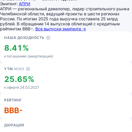
Эмитент:
АПРИ
АПРИ — региональный девелопер, лидер строительного рынка
Челябинской области, ведущий проекты в шести регионах
России. По итогам 2025 года выручка составила 25 млрд
рублей. В обращении 14 выпусков облигаций с кредитным
рейтингом BBB−.
Все выпуски эмитента →
Основные показатели
НАША ДОХОДНОСТЬ
?
8.41%
к погашению (амортизация)
YTM
MOEX
?
25.65%
к оферте 24.02.2027
РЕЙТИНГ
BBB-
ДЮРАЦИЯ