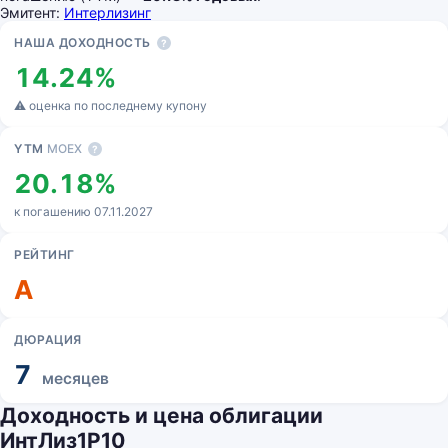
Эмитент:
Интерлизинг
Основные показатели
НАША ДОХОДНОСТЬ
?
14.24%
⚠ оценка по последнему купону
YTM
MOEX
?
20.18%
к погашению 07.11.2027
РЕЙТИНГ
A
ДЮРАЦИЯ
7
месяцев
Доходность и цена облигации
ИнтЛиз1Р10