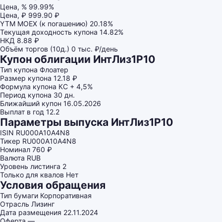
Цена, %
99.99%
Цена, ₽
999.90 ₽
YTM MOEX (к погашению)
20.18%
Текущая доходность купона
14.82%
НКД
8.88 ₽
Объём торгов (10д.)
0 тыс. ₽/день
Купон облигации ИнтЛиз1Р10
Тип купона
Флоатер
Размер купона
12.18 ₽
Формула купона
КС + 4,5%
Период купона
30 дн.
Ближайший купон
16.05.2026
Выплат в год
12.2
Параметры выпуска ИнтЛиз1Р10
ISIN
RU000A10A4N8
Тикер
RU000A10A4N8
Номинал
760 ₽
Валюта
RUB
Уровень листинга
2
Только для квалов
Нет
Условия обращения
Тип бумаги
Корпоративная
Отрасль
Лизинг
Дата размещения
22.11.2024
Оферта
—