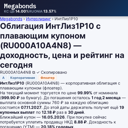
Megabonds
14.00
%
13.57
%
КС ЦБ
RUONIA
Megabonds
›
Интерлизинг
›
ИнтЛиз1Р10
Облигация ИнтЛиз1Р10 с
плавающим купоном
(RU000A10A4N8) —
доходность, цена и рейтинг на
сегодня
RU000A10A4N8
⧉
✓ Скопировано
A
Корпоративная
Флоатер
ИнтЛиз1Р10
(RU000A10A4N8) — корпоративная облигация с
плавающим купоном (флоатер).
На текущий момент торгуется по цене
99.99%
от номинала
(
999.90 ₽
за бумагу). До погашения осталось
1 год 2 месяца
—
выплата основной суммы 760 ₽ за каждую облигацию
состоится
07.11.2027
. До этой даты держатель получит ещё
19
купонных выплат
по
12.18 ₽
раз в
30 дней
.
Ближайший купон —
16.05.2026
. При покупке сейчас
потребуется уплатить продавцу НКД
8.88 ₽
. Доходность к
погашению (YTM) —
20.18% годовых
.