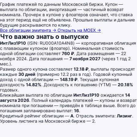
График платежей по данным Московской биржи. Купон —
выплата по облигации, амортизация — частичный возврат
номинала. Прочерк в купоне у флоатеров означает, что ставка
на этот период ещё не объявлена. Прошлые выплаты и дальние
будущие раскрываются по клику.
Все облигации эмитента →
Открыть на MOEX →
Что важно знать о выпуске
ИнтЛиз1Р10
(ISIN: RU000A10A4N8) — корпоративная облигация
с плавающим купоном (флоатер). Номинальная стоимость
одной облигации составляет
760 ₽
. Дата размещения — 22
ноября 2024. Дата погашения —
7 ноября 2027
(через 1 год 2
мес.).
Размер одного купона составляет
12.18 ₽
, выплаты происходят
каждые
30 дней
(примерно 12.2 раз в год). Годовой купонный
доход с одной облигации —
148.19 ₽
. Текущая купонная
доходность
14.82%
. Доходность к погашению (YTM) —
20.18%
годовых.
Ближайшая выплата по облигации
ИнтЛиз1Р10
ожидается
14
августа 2026
. Полный календарь платежей — купоны и возврат
номинала при погашении — приведён в таблице выше. Всего до
погашения запланировано выплат:
16
.
Кредитный рейтинг облигации —
A
. Отрасль эмитента:
Лизинг
.
Уровень листинга на Московской бирже — 2.