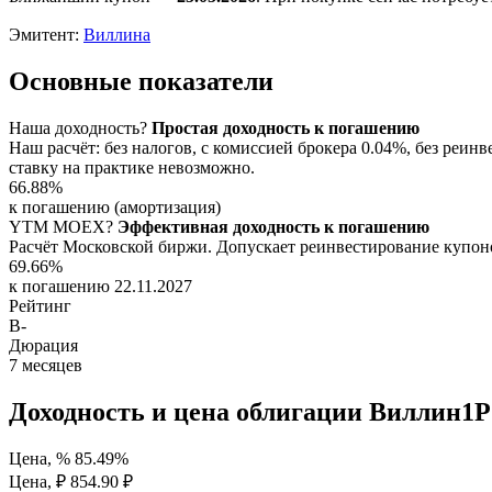
Эмитент:
Виллина
Основные показатели
Наша доходность
?
Простая доходность к погашению
Наш расчёт: без налогов, с комиссией брокера 0.04%, без ре
ставку на практике невозможно.
66.88%
к погашению (амортизация)
YTM
MOEX
?
Эффективная доходность к погашению
Расчёт Московской биржи. Допускает реинвестирование купоно
69.66%
к погашению 22.11.2027
Рейтинг
B-
Дюрация
7
месяцев
Доходность и цена облигации Виллин1P
Цена, %
85.49%
Цена, ₽
854.90 ₽