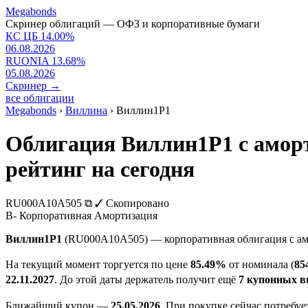
Megabonds
Скринер облигаций — ОФЗ и корпоративные бумаги
КС ЦБ
14.00
%
06.08.2026
RUONIA
13.68
%
05.08.2026
Скринер
→
все облигации
Megabonds
›
Виллина
›
Виллин1P1
Облигация Виллин1P1 с амор
рейтинг на сегодня
RU000A10A505
⧉
✓ Скопировано
B-
Корпоративная
Амортизация
Виллин1P1
(RU000A10A505) — корпоративная облигация с а
На текущий момент торгуется по цене
85.49%
от номинала (
85
22.11.2027
. До этой даты держатель получит ещё
7 купонных 
Ближайший купон —
25.05.2026
. При покупке сейчас потребу