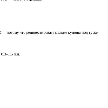
С — потому что реинвестировать мелкие купоны под ту же
0.3–1.5 п.п.