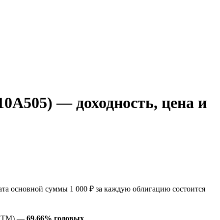
A505) — доходность, цена и
а основной суммы 1 000 ₽ за каждую облигацию состоится
(YTM) —
69.66% годовых
.