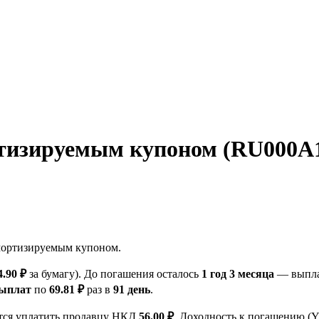
тизируемым купоном (RU000A10
мортизируемым купоном.
4.90 ₽
за бумагу). До погашения осталось
1 год 3 месяца
— выплат
выплат
по
69.81 ₽
раз в
91 день
.
ется уплатить продавцу НКД
56.00 ₽
. Доходность к погашению 