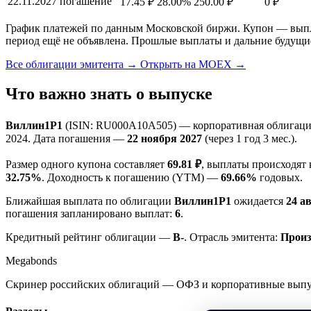
22.11.2027
погашение
17.45 ₽
28.00%
250.00 ₽
0 ₽
График платежей по данным Московской биржи. Купон — выплат
период ещё не объявлена. Прошлые выплаты и дальние будущи
Все облигации эмитента →
Открыть на MOEX →
Что важно знать о выпуске
Виллин1P1
(ISIN: RU000A10A505) — корпоративная облигаци
2024. Дата погашения —
22 ноября 2027
(через 1 год 3 мес.).
Размер одного купона составляет
69.81 ₽
, выплаты происходят
32.75%
. Доходность к погашению (YTM) —
69.66%
годовых.
Ближайшая выплата по облигации
Виллин1P1
ожидается
24 а
погашения запланировано выплат:
6
.
Кредитный рейтинг облигации —
B-
. Отрасль эмитента:
Произ
Megabonds
Скринер российских облигаций — ОФЗ и корпоративные выпуск