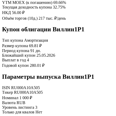
YTM MOEX (к погашению)
69.66%
Текущая доходность купона
32.75%
НКД
56.00 ₽
Объём торгов (10д.)
217 тыс. ₽/день
Купон облигации Виллин1P1
Тип купона
Амортизация
Размер купона
69.81 ₽
Период купона
91 дн.
Ближайший купон
25.05.2026
Выплат в год
4
Годовой купон
280.01 ₽
Параметры выпуска Виллин1P1
ISIN
RU000A10A505
Тикер
RU000A10A505
Номинал
1 000 ₽
Валюта
RUB
Уровень листинга
3
Только для квалов
Нет