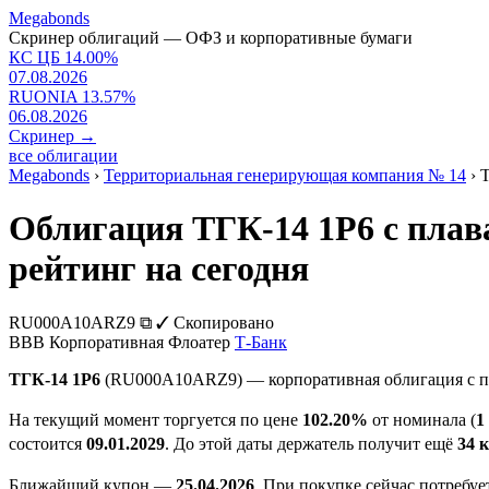
Megabonds
Скринер облигаций — ОФЗ и корпоративные бумаги
КС ЦБ
14.00
%
07.08.2026
RUONIA
13.57
%
06.08.2026
Скринер
→
все облигации
Megabonds
›
Территориальная генерирующая компания № 14
›
Т
Облигация ТГК-14 1Р6 с пла
рейтинг на сегодня
RU000A10ARZ9
⧉
✓ Скопировано
BBB
Корпоративная
Флоатер
Т-Банк
ТГК-14 1Р6
(RU000A10ARZ9) — корпоративная облигация с п
На текущий момент торгуется по цене
102.20%
от номинала (
1
состоится
09.01.2029
. До этой даты держатель получит ещё
34 
Ближайший купон —
25.04.2026
. При покупке сейчас потребу