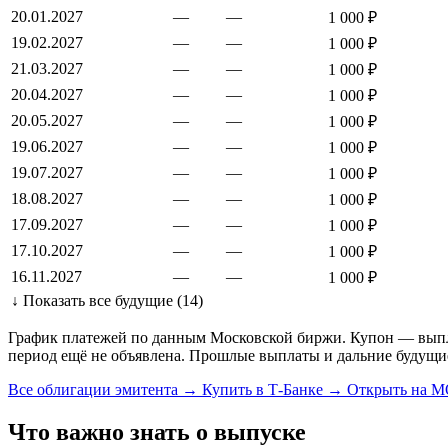
20.01.2027
—
—
1 000 ₽
19.02.2027
—
—
1 000 ₽
21.03.2027
—
—
1 000 ₽
20.04.2027
—
—
1 000 ₽
20.05.2027
—
—
1 000 ₽
19.06.2027
—
—
1 000 ₽
19.07.2027
—
—
1 000 ₽
18.08.2027
—
—
1 000 ₽
17.09.2027
—
—
1 000 ₽
17.10.2027
—
—
1 000 ₽
16.11.2027
—
—
1 000 ₽
↓ Показать все будущие (14)
График платежей по данным Московской биржи. Купон — выплат
период ещё не объявлена. Прошлые выплаты и дальние будущи
Все облигации эмитента →
Купить в Т-Банке →
Открыть на 
Что важно знать о выпуске