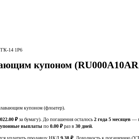
ГК-14 1Р6
вающим купоном (RU000A10ARZ9
лавающим купоном (флоатер).
 022.00 ₽
за бумагу). До погашения осталось
2 года 5 месяцев
— в
купонные выплаты
по
0.00 ₽
раз в
30 дней
.
ется уплатить продавцу НКД
9.38 ₽
. Доходность к погашению (