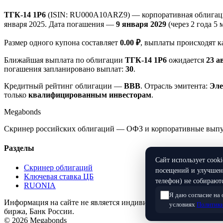
ТГК-14 1Р6
(ISIN: RU000A10ARZ9) — корпоративная облигаци
января 2025. Дата погашения —
9 января 2029
(через 2 года 5 м
Размер одного купона составляет
0.00 ₽
, выплаты происходят 
Ближайшая выплата по облигации
ТГК-14 1Р6
ожидается
23 а
погашения запланировано выплат:
30
.
Кредитный рейтинг облигации —
BBB
. Отрасль эмитента:
Эле
только
квалифицированным инвесторам
.
Megabonds
Скринер российских облигаций — ОФЗ и корпоративные выпуск
Разделы
Сайт использует cook
Скринер облигаций
посещений и улучшени
Ключевая ставка ЦБ
телефон) не собираютс
RUONIA
Я даю согласие на
Информация на сайте не является индивидуальной инвестицио
условиях
Политики
биржа, Банк России.
© 2026 Megabonds