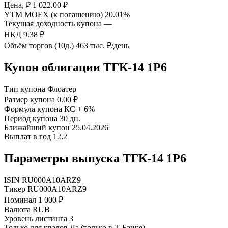
Цена, ₽
1 022.00 ₽
YTM MOEX (к погашению)
20.01%
Текущая доходность купона
—
НКД
9.38 ₽
Объём торгов (10д.)
463 тыс. ₽/день
Купон облигации ТГК-14 1Р6
Тип купона
Флоатер
Размер купона
0.00 ₽
Формула купона
КС + 6%
Период купона
30 дн.
Ближайший купон
25.04.2026
Выплат в год
12.2
Параметры выпуска ТГК-14 1Р6
ISIN
RU000A10ARZ9
Тикер
RU000A10ARZ9
Номинал
1 000 ₽
Валюта
RUB
Уровень листинга
3
Только для квалов
Да (только в Т-Банке)