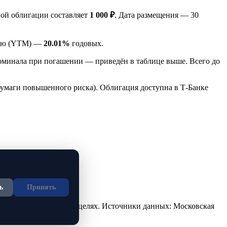
ой облигации составляет
1 000 ₽
. Дата размещения — 30
ению (YTM) —
20.01%
годовых.
оминала при погашении — приведён в таблице выше. Всего до
бумаги повышенного риска). Облигация доступна в Т-Банке
ь
Принять
но в ознакомительных целях. Источники данных: Московская