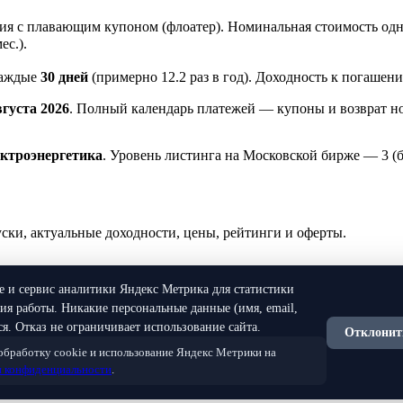
я с плавающим купоном (флоатер). Номинальная стоимость одн
ес.).
каждые
30 дней
(примерно 12.2 раз в год). Доходность к погаш
вгуста 2026
. Полный календарь платежей — купоны и возврат н
ктроэнергетика
. Уровень листинга на Московской бирже — 3 (
и, актуальные доходности, цены, рейтинги и оферты.
ie и сервис аналитики Яндекс Метрика для статистики
я работы. Никакие персональные данные (имя, email,
я. Отказ не ограничивает использование сайта.
Отклонит
 обработку cookie и использование Яндекс Метрики на
нной рекомендацией. Все данные предоставляются исключитель
 конфиденциальности
.