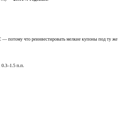
С — потому что реинвестировать мелкие купоны под ту же
0.3–1.5 п.п.