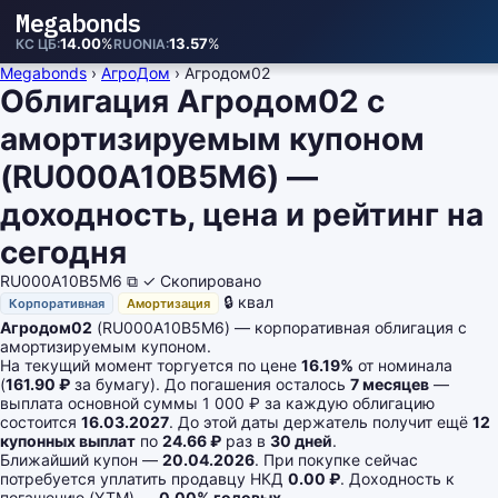
Megabonds
14.00
%
13.57
%
КС ЦБ
RUONIA
Megabonds
›
АгроДом
›
Агродом02
Облигация Агродом02 с
амортизируемым купоном
(RU000A10B5M6) —
доходность, цена и рейтинг на
сегодня
RU000A10B5M6
⧉
✓ Скопировано
🔒 квал
Корпоративная
Амортизация
Агродом02
(RU000A10B5M6) — корпоративная облигация с
амортизируемым купоном.
На текущий момент торгуется по цене
16.19%
от номинала
(
161.90 ₽
за бумагу). До погашения осталось
7 месяцев
—
выплата основной суммы 1 000 ₽ за каждую облигацию
состоится
16.03.2027
. До этой даты держатель получит ещё
12
купонных выплат
по
24.66 ₽
раз в
30 дней
.
Ближайший купон —
20.04.2026
. При покупке сейчас
потребуется уплатить продавцу НКД
0.00 ₽
. Доходность к
погашению (YTM) —
0.00% годовых
.