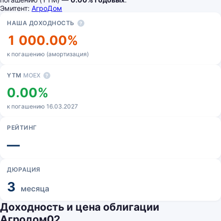
Эмитент:
АгроДом
Основные показатели
НАША ДОХОДНОСТЬ
?
1 000.00%
к погашению (амортизация)
YTM
MOEX
?
0.00%
к погашению 16.03.2027
РЕЙТИНГ
—
ДЮРАЦИЯ
3
месяца
Доходность и цена облигации
Агродом02