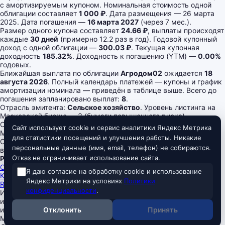
с амортизируемым купоном. Номинальная стоимость одной
облигации составляет
1 000 ₽
. Дата размещения — 26 марта
2025. Дата погашения —
16 марта 2027
(через 7 мес.).
Размер одного купона составляет
24.66 ₽
, выплаты происходят
каждые
30 дней
(примерно 12.2 раз в год). Годовой купонный
доход с одной облигации —
300.03 ₽
. Текущая купонная
доходность
185.32%
. Доходность к погашению (YTM) —
0.00%
годовых.
Ближайшая выплата по облигации
Агродом02
ожидается
18
августа 2026
. Полный календарь платежей — купоны и график
амортизации номинала — приведён в таблице выше. Всего до
погашения запланировано выплат:
8
.
Отрасль эмитента:
Сельское хозяйство
. Уровень листинга на
Московской бирже — 3 (бумаги повышенного риска).
Облигация доступна только
квалифицированным инвесторам
.
Сайт использует cookie и сервис аналитики Яндекс Метрика
Megabonds
для статистики посещений и улучшения работы. Никакие
Скринер российских облигаций — ОФЗ и корпоративные
персональные данные (имя, email, телефон) не собираются.
выпуски, актуальные доходности, цены, рейтинги и оферты.
Отказ не ограничивает использование сайта.
Разделы
Скринер облигаций
Я даю согласие на обработку cookie и использование
Ключевая ставка ЦБ
Яндекс Метрики на условиях
Политики
RUONIA
конфиденциальности
.
Информация на сайте не является индивидуальной
инвестиционной рекомендацией. Все данные предоставляются
исключительно в ознакомительных целях. Источники данных:
Отклонить
Принять
Московская биржа, Банк России.