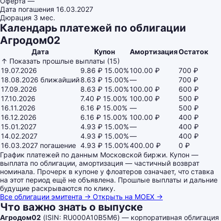
Оферта
—
Дата погашения
16.03.2027
Дюрация
3 мес.
Календарь платежей по облигации
Агродом02
Дата
Купон
Амортизация
Остаток
↑ Показать прошлые выплаты (15)
19.07.2026
9.86 ₽
15.00%
100.00 ₽
700 ₽
18.08.2026
ближайший
8.63 ₽
15.00%
—
700 ₽
17.09.2026
8.63 ₽
15.00%
100.00 ₽
600 ₽
17.10.2026
7.40 ₽
15.00%
100.00 ₽
500 ₽
16.11.2026
6.16 ₽
15.00%
—
500 ₽
16.12.2026
6.16 ₽
15.00%
100.00 ₽
400 ₽
15.01.2027
4.93 ₽
15.00%
—
400 ₽
14.02.2027
4.93 ₽
15.00%
—
400 ₽
16.03.2027
погашение
4.93 ₽
15.00%
400.00 ₽
0 ₽
График платежей по данным Московской биржи. Купон —
выплата по облигации, амортизация — частичный возврат
номинала. Прочерк в купоне у флоатеров означает, что ставка
на этот период ещё не объявлена. Прошлые выплаты и дальние
будущие раскрываются по клику.
Все облигации эмитента →
Открыть на MOEX →
Что важно знать о выпуске
Агродом02
(ISIN: RU000A10B5M6) — корпоративная облигация