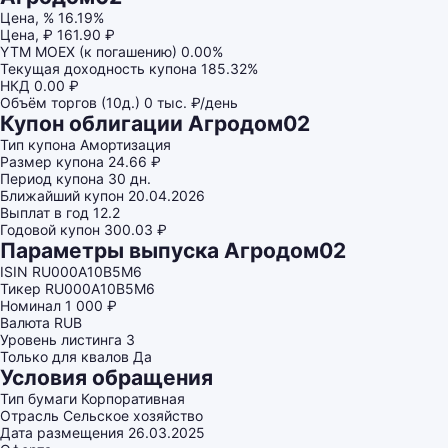
Цена, %
16.19%
Цена, ₽
161.90 ₽
YTM MOEX (к погашению)
0.00%
Текущая доходность купона
185.32%
НКД
0.00 ₽
Объём торгов (10д.)
0 тыс. ₽/день
Купон облигации Агродом02
Тип купона
Амортизация
Размер купона
24.66 ₽
Период купона
30 дн.
Ближайший купон
20.04.2026
Выплат в год
12.2
Годовой купон
300.03 ₽
Параметры выпуска Агродом02
ISIN
RU000A10B5M6
Тикер
RU000A10B5M6
Номинал
1 000 ₽
Валюта
RUB
Уровень листинга
3
Только для квалов
Да
Условия обращения
Тип бумаги
Корпоративная
Отрасль
Сельское хозяйство
Дата размещения
26.03.2025