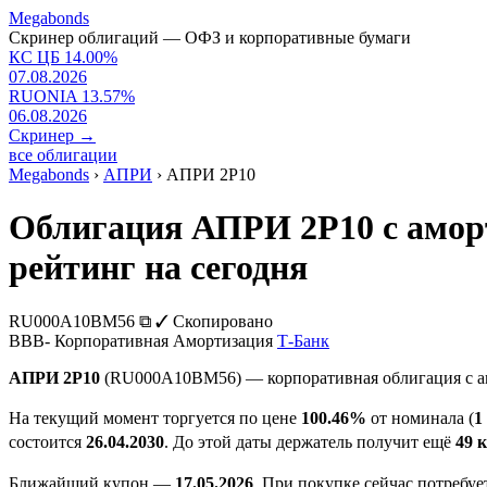
Megabonds
Скринер облигаций — ОФЗ и корпоративные бумаги
КС ЦБ
14.00
%
07.08.2026
RUONIA
13.57
%
06.08.2026
Скринер
→
все облигации
Megabonds
›
АПРИ
›
АПРИ 2Р10
Облигация АПРИ 2Р10 с амор
рейтинг на сегодня
RU000A10BM56
⧉
✓ Скопировано
BBB-
Корпоративная
Амортизация
Т-Банк
АПРИ 2Р10
(RU000A10BM56) — корпоративная облигация с а
На текущий момент торгуется по цене
100.46%
от номинала (
1
состоится
26.04.2030
. До этой даты держатель получит ещё
49 
Ближайший купон —
17.05.2026
. При покупке сейчас потребу