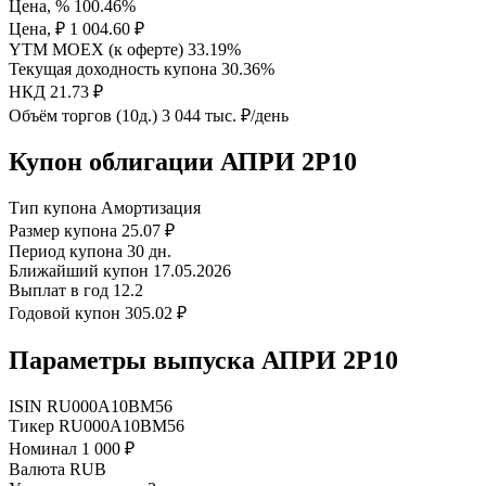
Цена, %
100.46%
Цена, ₽
1 004.60 ₽
YTM MOEX (к оферте)
33.19%
Текущая доходность купона
30.36%
НКД
21.73 ₽
Объём торгов (10д.)
3 044 тыс. ₽/день
Купон облигации АПРИ 2Р10
Тип купона
Амортизация
Размер купона
25.07 ₽
Период купона
30 дн.
Ближайший купон
17.05.2026
Выплат в год
12.2
Годовой купон
305.02 ₽
Параметры выпуска АПРИ 2Р10
ISIN
RU000A10BM56
Тикер
RU000A10BM56
Номинал
1 000 ₽
Валюта
RUB