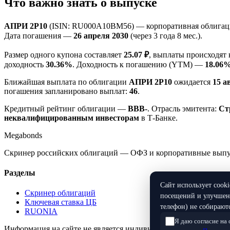
Что важно знать о выпуске
АПРИ 2Р10
(ISIN: RU000A10BM56) — корпоративная облигаци
Дата погашения —
26 апреля 2030
(через 3 года 8 мес.).
Размер одного купона составляет
25.07 ₽
, выплаты происходят
доходность
30.36%
. Доходность к погашению (YTM) —
18.06
Ближайшая выплата по облигации
АПРИ 2Р10
ожидается
15 а
погашения запланировано выплат:
46
.
Кредитный рейтинг облигации —
BBB-
. Отрасль эмитента:
Ст
неквалифицированным инвесторам
в Т-Банке.
Megabonds
Скринер российских облигаций — ОФЗ и корпоративные выпуск
Разделы
Сайт использует cook
Скринер облигаций
посещений и улучшени
Ключевая ставка ЦБ
телефон) не собираютс
RUONIA
Я даю согласие на
Информация на сайте не является индивидуальной инвестицио