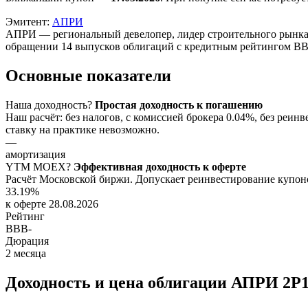
Эмитент:
АПРИ
АПРИ — региональный девелопер, лидер строительного рынка Ч
обращении 14 выпусков облигаций с кредитным рейтингом B
Основные показатели
Наша доходность
?
Простая доходность к погашению
Наш расчёт: без налогов, с комиссией брокера 0.04%, без ре
ставку на практике невозможно.
—
амортизация
YTM
MOEX
?
Эффективная доходность к оферте
Расчёт Московской биржи. Допускает реинвестирование купоно
33.19%
к оферте 28.08.2026
Рейтинг
BBB-
Дюрация
2
месяца
Доходность и цена облигации АПРИ 2Р