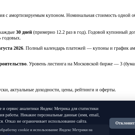
я с амортизируемым купоном. Номинальная стоимость одной о
 каждые
30 дней
(примерно 12.2 раз в год). Годовой купонный д
%
годовых.
вгуста 2026
. Полный календарь платежей — купоны и график ам
роительство
. Уровень листинга на Московской бирже — 3 (бум
и, актуальные доходности, цены, рейтинги и оферты.
ie и сервис аналитики Яндекс Метрика для статистики
я работы. Никакие персональные данные (имя, email,
я. Отказ не ограничивает использование сайта.
Отклонит
 обработку cookie и использование Яндекс Метрики на
нной рекомендацией. Все данные предоставляются исключитель