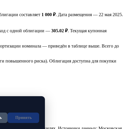
блигации составляет
1 000 ₽
. Дата размещения — 22 мая 2025.
оход с одной облигации —
305.02 ₽
. Текущая купонная
ортизации номинала — приведён в таблице выше. Всего до
аги повышенного риска). Облигация доступна для покупки
ь
Принять
но в ознакомительных целях. Источники данных: Московская