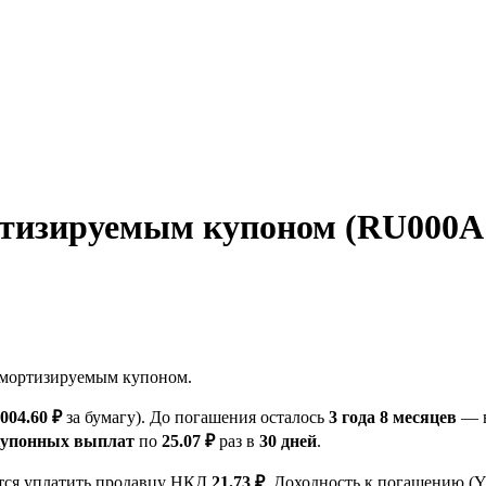
тизируемым купоном (RU000A1
мортизируемым купоном.
 004.60 ₽
за бумагу). До погашения осталось
3 года 8 месяцев
— в
купонных выплат
по
25.07 ₽
раз в
30 дней
.
ется уплатить продавцу НКД
21.73 ₽
. Доходность к погашению 