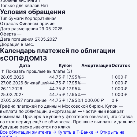
Уровень листинга
1
Только для квалов
Нет
Условия обращения
Тип бумаги
Корпоративная
Отрасль
Финансы прочие
Дата размещения
29.05.2025
Оферта
—
Дата погашения
27.05.2027
Дюрация
9 мес.
Календарь платежей по облигации
sСОПФДОМ13
Дата
Купон
Амортизация
Остаток
↑ Показать прошлые выплаты (3)
28.05.2026
44.75 ₽
17.95%
—
1 000 ₽
27.08.2026
ближайший
44.75 ₽
17.95%
—
1 000 ₽
26.11.2026
44.75 ₽
17.95%
—
1 000 ₽
25.02.2027
44.75 ₽
17.95%
—
1 000 ₽
27.05.2027
погашение
44.75 ₽
17.95%
1 000.00 ₽
0 ₽
График платежей по данным Московской биржи. Купон —
выплата по облигации, амортизация — частичный возврат
номинала. Прочерк в купоне у флоатеров означает, что ставка
на этот период ещё не объявлена. Прошлые выплаты и дальние
будущие раскрываются по клику.
Все облигации эмитента →
Купить в Т-Банке →
Открыть на