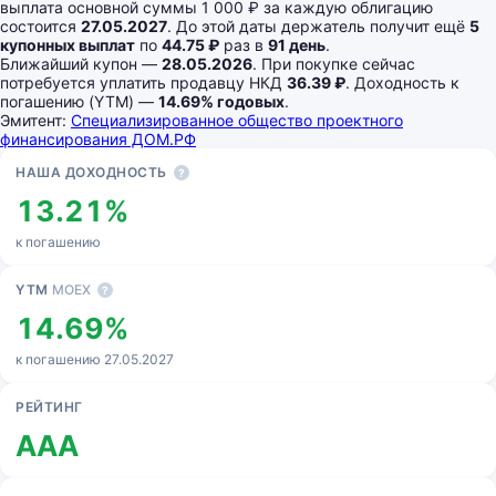
выплата основной суммы 1 000 ₽ за каждую облигацию
состоится
27.05.2027
. До этой даты держатель получит ещё
5
купонных выплат
по
44.75 ₽
раз в
91 день
.
Ближайший купон —
28.05.2026
. При покупке сейчас
потребуется уплатить продавцу НКД
36.39 ₽
. Доходность к
погашению (YTM) —
14.69% годовых
.
Эмитент:
Специализированное общество проектного
финансирования ДОМ.РФ
Основные показатели
НАША ДОХОДНОСТЬ
?
13.21%
к погашению
YTM
MOEX
?
14.69%
к погашению 27.05.2027
РЕЙТИНГ
AAA