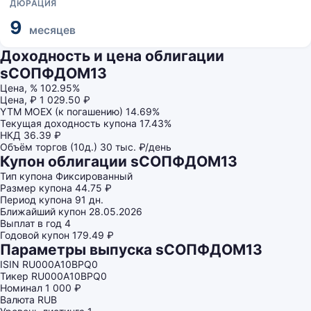
ДЮРАЦИЯ
9
месяцев
Доходность и цена облигации
sСОПФДОМ13
Цена, %
102.95%
Цена, ₽
1 029.50 ₽
YTM MOEX (к погашению)
14.69%
Текущая доходность купона
17.43%
НКД
36.39 ₽
Объём торгов (10д.)
30 тыс. ₽/день
Купон облигации sСОПФДОМ13
Тип купона
Фиксированный
Размер купона
44.75 ₽
Период купона
91 дн.
Ближайший купон
28.05.2026
Выплат в год
4
Годовой купон
179.49 ₽
Параметры выпуска sСОПФДОМ13
ISIN
RU000A10BPQ0
Тикер
RU000A10BPQ0
Номинал
1 000 ₽
Валюта
RUB