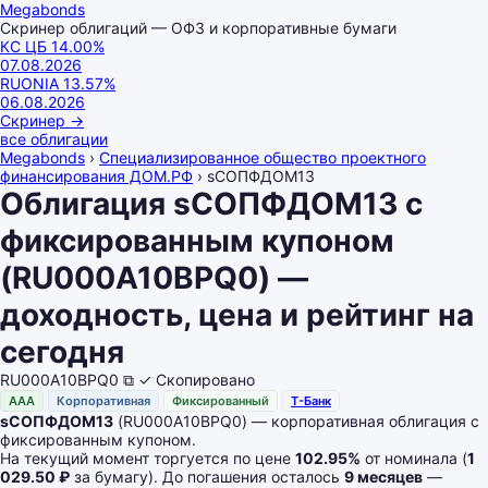
Megabonds
Скринер облигаций — ОФЗ и корпоративные бумаги
КС ЦБ
14.00
%
07.08.2026
RUONIA
13.57
%
06.08.2026
Скринер
→
все облигации
Megabonds
›
Специализированное общество проектного
финансирования ДОМ.РФ
›
sСОПФДОМ13
Облигация sСОПФДОМ13 с
фиксированным купоном
(RU000A10BPQ0) —
доходность, цена и рейтинг на
сегодня
RU000A10BPQ0
⧉
✓ Скопировано
AAA
Корпоративная
Фиксированный
Т-Банк
sСОПФДОМ13
(RU000A10BPQ0) — корпоративная облигация с
фиксированным купоном.
На текущий момент торгуется по цене
102.95%
от номинала (
1
029.50 ₽
за бумагу). До погашения осталось
9 месяцев
—