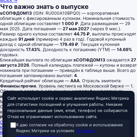
MOEX →
Что важно знать о выпуске
sСОПФДОМ13
(ISIN: RU000A10BPQ0) — корпоративная
облигация с фиксированным купоном. Номинальная стоимость
одной облигации составляет
1 000 ₽
. Дата размещения — 29
мая 2025. Дата погашения —
27 мая 2027
(через 9 мес.).
Размер одного купона составляет
44.75 ₽
, выплаты происходят
каждые
91 дней
(примерно 4 раз в год). Годовой купонный
доход с одной облигации —
179.49 ₽
. Текущая купонная
доходность
17.43%
. Доходность к погашению (YTM) —
14.69%
годовых.
Ближайшая выплата по облигации
sСОПФДОМ13
ожидается
27
августа 2026
. Полный календарь платежей — купоны и возврат
номинала при погашении — приведён в таблице выше. Всего до
погашения запланировано выплат:
4
.
Кредитный рейтинг облигации —
AAA
. Отрасль эмитента:
Финансы прочие
. Уровень листинга на Московской бирже — 1.
Облигация доступна для покупки
неквалифицированным
инвесторам
в Т-Банке.
Сайт использует cookie и сервис аналитики Яндекс Метрика
Megabonds
для статистики посещений и улучшения работы. Никакие
Скринер российских облигаций — ОФЗ и корпоративные
персональные данные (имя, email, телефон) не собираются.
выпуски, актуальные доходности, цены, рейтинги и оферты.
Отказ не ограничивает использование сайта.
Разделы
Скринер облигаций
Я даю согласие на обработку cookie и использование
Ключевая ставка ЦБ
Яндекс Метрики на условиях
Политики
RUONIA
конфиденциальности
.