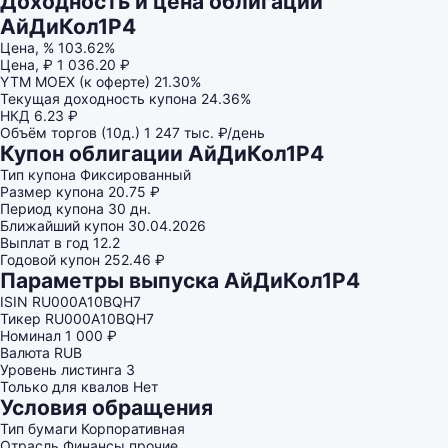
Доходность и цена облигации
АйДиКол1P4
Цена, %
103.62%
Цена, ₽
1 036.20 ₽
YTM MOEX (к оферте)
21.30%
Текущая доходность купона
24.36%
НКД
6.23 ₽
Объём торгов (10д.)
1 247 тыс. ₽/день
Купон облигации АйДиКол1P4
Тип купона
Фиксированный
Размер купона
20.75 ₽
Период купона
30 дн.
Ближайший купон
30.04.2026
Выплат в год
12.2
Годовой купон
252.46 ₽
Параметры выпуска АйДиКол1P4
ISIN
RU000A10BQH7
Тикер
RU000A10BQH7
Номинал
1 000 ₽
Валюта
RUB
Уровень листинга
3
Только для квалов
Нет
Условия обращения
Тип бумаги
Корпоративная
Отрасль
Финансы прочие