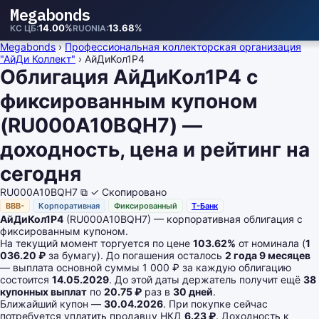
Megabonds
14.00
%
13.68
%
КС ЦБ
RUONIA
Megabonds
›
Профессиональная коллекторская организация
"АйДи Коллект"
›
АйДиКол1P4
Облигация АйДиКол1P4 с
фиксированным купоном
(RU000A10BQH7) —
доходность, цена и рейтинг на
сегодня
RU000A10BQH7
⧉
✓ Скопировано
BBB-
Корпоративная
Фиксированный
Т-Банк
АйДиКол1P4
(RU000A10BQH7) — корпоративная облигация с
фиксированным купоном.
На текущий момент торгуется по цене
103.62%
от номинала (
1
036.20 ₽
за бумагу). До погашения осталось
2 года 9 месяцев
— выплата основной суммы 1 000 ₽ за каждую облигацию
состоится
14.05.2029
. До этой даты держатель получит ещё
38
купонных выплат
по
20.75 ₽
раз в
30 дней
.
Ближайший купон —
30.04.2026
. При покупке сейчас
потребуется уплатить продавцу НКД
6.23 ₽
. Доходность к