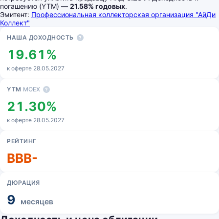
погашению (YTM) —
21.58% годовых
.
Эмитент:
Профессиональная коллекторская организация "АйДи
Коллект"
Основные показатели
НАША ДОХОДНОСТЬ
?
19.61%
к оферте 28.05.2027
YTM
MOEX
?
21.30%
к оферте 28.05.2027
РЕЙТИНГ
BBB-
ДЮРАЦИЯ
9
месяцев