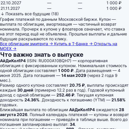
22.10.2027
—
—
1 000 ₽
21.11.2027
—
—
1 000 ₽
↓ Показать все будущие (18)
График платежей по данным Московской биржи. Купон —
выплата по облигации, амортизация — частичный возврат
номинала. Прочерк в купоне у флоатеров означает, что ставка
на этот период ещё не объявлена. Прошлые выплаты и дальние
будущие раскрываются по клику.
Все облигации эмитента →
Купить в Т-Банке →
Открыть на
MOEX →
Что важно знать о выпуске
АйДиКол1P4
(ISIN: RU000A10BQH7) — корпоративная
облигация с фиксированным купоном. Номинальная стоимость
одной облигации составляет
1 000 ₽
. Дата размещения — 4
июня 2025. Дата погашения —
14 мая 2029
(через 2 года 9
мес.).
Размер одного купона составляет
20.75 ₽
, выплаты происходят
каждые
30 дней
(примерно 12.2 раз в год). Годовой купонный
доход с одной облигации —
252.46 ₽
. Текущая купонная
доходность
24.36%
. Доходность к погашению (YTM) —
21.58%
годовых.
Ближайшая выплата по облигации
АйДиКол1P4
ожидается
28
августа 2026
. Полный календарь платежей — купоны и возврат
номинала при погашении — приведён в таблице выше. Всего до
погашения запланировано выплат:
34
.