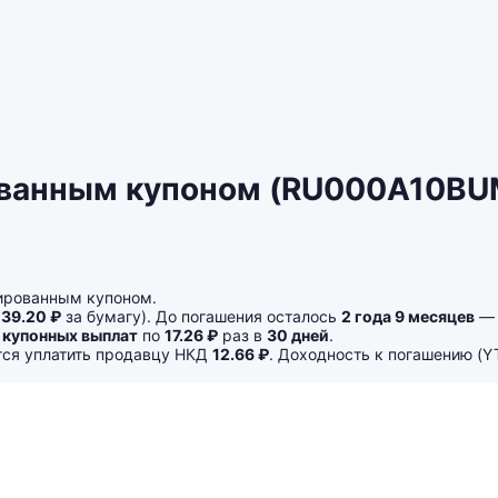
ованным купоном (RU000A10BUM
ированным купоном.
039.20 ₽
за бумагу). До погашения осталось
2 года 9 месяцев
— 
 купонных выплат
по
17.26 ₽
раз в
30 дней
.
ется уплатить продавцу НКД
12.66 ₽
. Доходность к погашению (