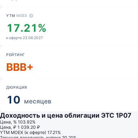
YTM
MOEX
?
17.21%
к оферте 23.06.2027
РЕЙТИНГ
BBB+
ДЮРАЦИЯ
10
месяцев
Доходность и цена облигации ЭТС 1Р07
Цена, %
103.92%
Цена, ₽
1 039.20 ₽
YTM MOEX (к оферте)
17.21%
Текущая доходность купона
20.21%