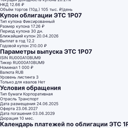
НКД
12.66 ₽
Объём торгов (10д.)
105 тыс. ₽/день
Купон облигации ЭТС 1Р07
Тип купона
Фиксированный
Размер купона
17.26 ₽
Период купона
30 дн.
Ближайший купон
20.04.2026
Выплат в год
12.2
Годовой купон
210.00 ₽
Параметры выпуска ЭТС 1Р07
ISIN
RU000A10BUM9
Тикер
RU000A10BUM9
Номинал
1 000 ₽
Валюта
RUB
Уровень листинга
3
Только для квалов
Нет
Условия обращения
Тип бумаги
Корпоративная
Отрасль
Транспорт
Дата размещения
24.06.2025
Оферта
23.06.2027
Дата погашения
03.06.2029
Дюрация
10 мес.
Календарь платежей по облигации ЭТС 1