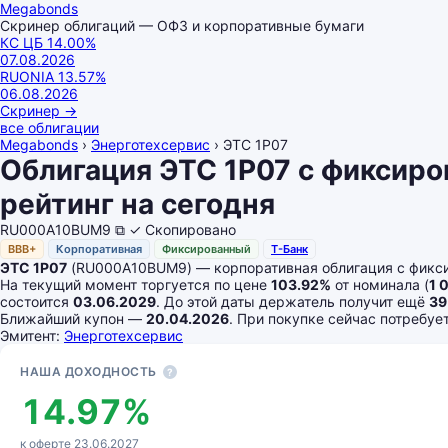
Megabonds
Скринер облигаций — ОФЗ и корпоративные бумаги
КС ЦБ
14.00
%
07.08.2026
RUONIA
13.57
%
06.08.2026
Скринер
→
все облигации
Megabonds
›
Энерготехсервис
›
ЭТС 1Р07
Облигация ЭТС 1Р07 с фиксир
рейтинг на сегодня
RU000A10BUM9
⧉
✓ Скопировано
BBB+
Корпоративная
Фиксированный
Т-Банк
ЭТС 1Р07
(RU000A10BUM9) — корпоративная облигация с фикс
На текущий момент торгуется по цене
103.92%
от номинала (
1 
состоится
03.06.2029
. До этой даты держатель получит ещё
39
Ближайший купон —
20.04.2026
. При покупке сейчас потребу
Эмитент:
Энерготехсервис
Основные показатели
НАША ДОХОДНОСТЬ
?
14.97%
к оферте 23.06.2027