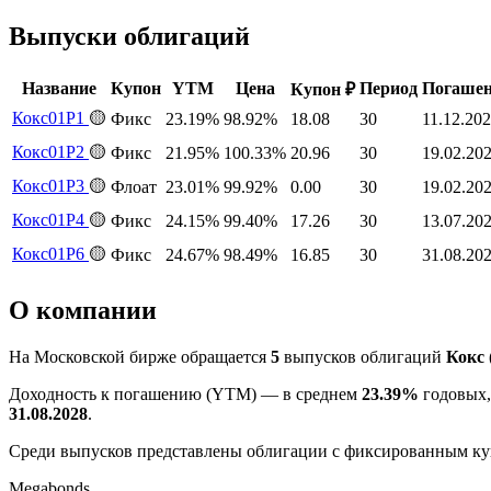
Выпуски облигаций
Название
Купон
YTM
Цена
Период
Погашен
Купон ₽
Кокс01Р1
🟡
Фикс
23.19%
98.92%
18.08
30
11.12.20
Кокс01Р2
🟡
Фикс
21.95%
100.33%
20.96
30
19.02.20
Кокс01Р3
🟡
Флоат
23.01%
99.92%
0.00
30
19.02.20
Кокс01Р4
🟡
Фикс
24.15%
99.40%
17.26
30
13.07.20
Кокс01Р6
🟡
Фикс
24.67%
98.49%
16.85
30
31.08.20
О компании
На Московской бирже обращается
5
выпусков облигаций
Кокс
Доходность к погашению (YTM) — в среднем
23.39%
годовых,
31.08.2028
.
Среди выпусков представлены облигации с фиксированным ку
Megabonds