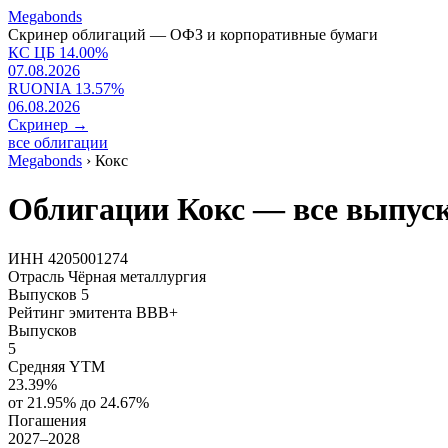
Megabonds
Скринер облигаций — ОФЗ и корпоративные бумаги
КС ЦБ
14.00
%
07.08.2026
RUONIA
13.57
%
06.08.2026
Скринер
→
все облигации
Megabonds
›
Кокс
Облигации Кокс — все выпуск
ИНН
4205001274
Отрасль
Чёрная металлургия
Выпусков
5
Рейтинг эмитента
BBB+
Выпусков
5
Средняя YTM
23.39%
от 21.95% до 24.67%
Погашения
2027–2028