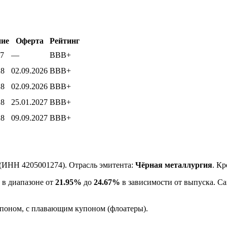
ие
Оферта
Рейтинг
27
—
BBB+
28
02.09.2026
BBB+
28
02.09.2026
BBB+
28
25.01.2027
BBB+
28
09.09.2027
BBB+
(ИНН 4205001274). Отрасль эмитента:
Чёрная металлургия
. К
 в диапазоне от
21.95%
до
24.67%
в зависимости от выпуска. С
поном, с плавающим купоном (флоатеры).