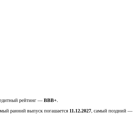
редитный рейтинг —
BBB+
.
амый ранний выпуск погашается
11.12.2027
, самый поздний —