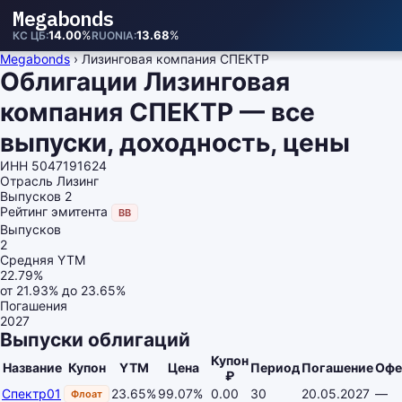
Megabonds
14.00
%
13.68
%
КС ЦБ
RUONIA
Megabonds
›
Лизинговая компания СПЕКТР
Облигации Лизинговая
компания СПЕКТР — все
выпуски, доходность, цены
ИНН
5047191624
Отрасль
Лизинг
Выпусков
2
Рейтинг эмитента
BB
Выпусков
2
Средняя YTM
22.79%
от 21.93% до 23.65%
Погашения
2027
Выпуски облигаций
Купон
Название
Купон
YTM
Цена
Период
Погашение
Офе
₽
Спектр01
23.65%
99.07%
0.00
30
20.05.2027
—
Флоат