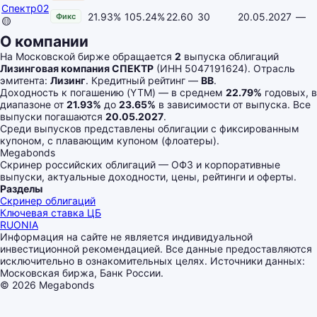
Спектр02
21.93%
105.24%
22.60
30
20.05.2027
—
Фикс
🟡
О компании
На Московской бирже обращается
2
выпуска облигаций
Лизинговая компания СПЕКТР
(ИНН 5047191624). Отрасль
эмитента:
Лизинг
. Кредитный рейтинг —
BB
.
Доходность к погашению (YTM) — в среднем
22.79%
годовых, в
диапазоне от
21.93%
до
23.65%
в зависимости от выпуска. Все
выпуски погашаются
20.05.2027
.
Среди выпусков представлены облигации с фиксированным
купоном, с плавающим купоном (флоатеры).
Megabonds
Скринер российских облигаций — ОФЗ и корпоративные
выпуски, актуальные доходности, цены, рейтинги и оферты.
Разделы
Скринер облигаций
Ключевая ставка ЦБ
RUONIA
Информация на сайте не является индивидуальной
инвестиционной рекомендацией. Все данные предоставляются
исключительно в ознакомительных целях. Источники данных:
Московская биржа, Банк России.
© 2026 Megabonds