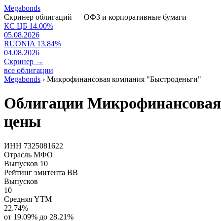
Megabonds
Скринер облигаций — ОФЗ и корпоративные бумаги
КС ЦБ
14.00
%
05.08.2026
RUONIA
13.84
%
04.08.2026
Скринер
→
все облигации
Megabonds
›
Микрофинансовая компания "Быстроденьги"
Облигации Микрофинансовая 
цены
ИНН
7325081622
Отрасль
МФО
Выпусков
10
Рейтинг эмитента
BB
Выпусков
10
Средняя YTM
22.74%
от 19.09% до 28.21%