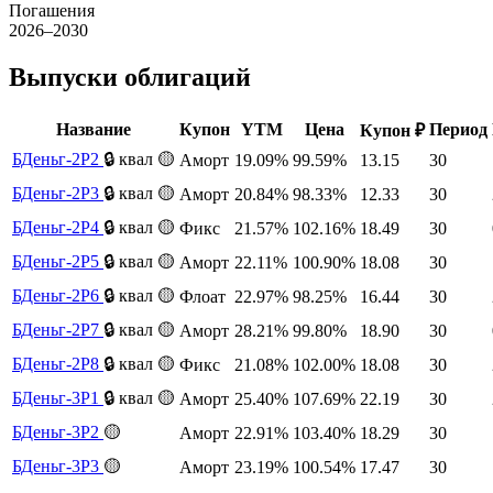
Погашения
2026–2030
Выпуски облигаций
Название
Купон
YTM
Цена
Период
Купон ₽
БДеньг-2P2
🔒 квал
🟡
Аморт
19.09%
99.59%
13.15
30
БДеньг-2P3
🔒 квал
🟡
Аморт
20.84%
98.33%
12.33
30
БДеньг-2P4
🔒 квал
🟡
Фикс
21.57%
102.16%
18.49
30
БДеньг-2P5
🔒 квал
🟡
Аморт
22.11%
100.90%
18.08
30
БДеньг-2P6
🔒 квал
🟡
Флоат
22.97%
98.25%
16.44
30
БДеньг-2P7
🔒 квал
🟡
Аморт
28.21%
99.80%
18.90
30
БДеньг-2P8
🔒 квал
🟡
Фикс
21.08%
102.00%
18.08
30
БДеньг-3P1
🔒 квал
🟡
Аморт
25.40%
107.69%
22.19
30
БДеньг-3P2
🟡
Аморт
22.91%
103.40%
18.29
30
БДеньг-3P3
🟡
Аморт
23.19%
100.54%
17.47
30