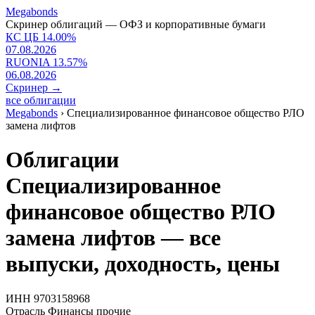
Megabonds
Скринер облигаций — ОФЗ и корпоративные бумаги
КС ЦБ
14.00
%
07.08.2026
RUONIA
13.57
%
06.08.2026
Скринер
→
все облигации
Megabonds
›
Специализированное финансовое общество РЛО
замена лифтов
Облигации
Специализированное
финансовое общество РЛО
замена лифтов — все
выпуски, доходность, цены
ИНН
9703158968
Отрасль
Финансы прочие