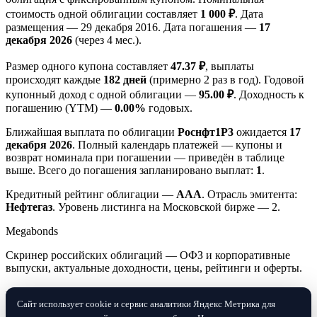
стоимость одной облигации составляет
1 000 ₽
. Дата
размещения — 29 декабря 2016. Дата погашения —
17
декабря 2026
(через 4 мес.).
Размер одного купона составляет
47.37 ₽
, выплаты
происходят каждые
182 дней
(примерно 2 раз в год). Годовой
купонный доход с одной облигации —
95.00 ₽
. Доходность к
погашению (YTM) —
0.00%
годовых.
Ближайшая выплата по облигации
Роснфт1P3
ожидается
17
декабря 2026
. Полный календарь платежей — купоны и
возврат номинала при погашении — приведён в таблице
выше. Всего до погашения запланировано выплат:
1
.
Кредитный рейтинг облигации —
AAA
. Отрасль эмитента:
Нефтегаз
. Уровень листинга на Московской бирже — 2.
Megabonds
Скринер российских облигаций — ОФЗ и корпоративные
выпуски, актуальные доходности, цены, рейтинги и оферты.
Разделы
Сайт использует cookie и сервис аналитики Яндекс Метрика для