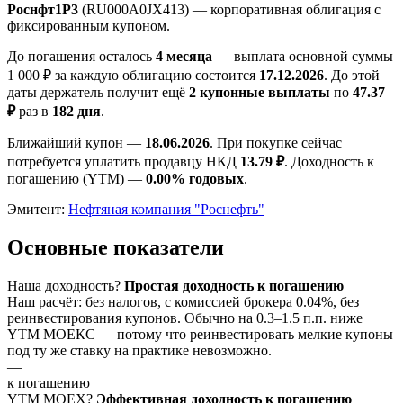
Роснфт1P3
(RU000A0JX413) — корпоративная облигация с
фиксированным купоном.
До погашения осталось
4 месяца
— выплата основной суммы
1 000 ₽ за каждую облигацию состоится
17.12.2026
. До этой
даты держатель получит ещё
2 купонные выплаты
по
47.37
₽
раз в
182 дня
.
Ближайший купон —
18.06.2026
. При покупке сейчас
потребуется уплатить продавцу НКД
13.79 ₽
. Доходность к
погашению (YTM) —
0.00% годовых
.
Эмитент:
Нефтяная компания "Роснефть"
Основные показатели
Наша доходность
?
Простая доходность к погашению
Наш расчёт: без налогов, с комиссией брокера 0.04%, без
реинвестирования купонов. Обычно на 0.3–1.5 п.п. ниже
YTM МОЕКС — потому что реинвестировать мелкие купоны
под ту же ставку на практике невозможно.
—
к погашению
YTM
MOEX
?
Эффективная доходность к погашению