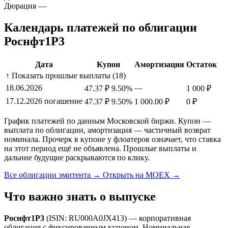
Дюрация
—
Календарь платежей по облигации
Роснфт1P3
Дата
Купон
Амортизация
Остаток
↑ Показать прошлые выплаты (18)
18.06.2026
—
47.37 ₽
9.50%
1 000 ₽
17.12.2026
погашение
47.37 ₽
9.50%
1 000.00 ₽
0 ₽
График платежей по данным Московской биржи. Купон —
выплата по облигации, амортизация — частичный возврат
номинала. Прочерк в купоне у флоатеров означает, что ставка
на этот период ещё не объявлена. Прошлые выплаты и
дальние будущие раскрываются по клику.
Все облигации эмитента →
Открыть на MOEX →
Что важно знать о выпуске
Роснфт1P3
(ISIN: RU000A0JX413) — корпоративная
облигация с фиксированным купоном. Номинальная