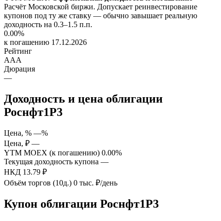
Расчёт Московской биржи. Допускает реинвестирование
купонов под ту же ставку — обычно завышает реальную
доходность на 0.3–1.5 п.п.
0.00%
к погашению 17.12.2026
Рейтинг
AAA
Дюрация
—
Доходность и цена облигации
Роснфт1P3
Цена, %
—%
Цена, ₽
—
YTM MOEX (к погашению)
0.00%
Текущая доходность купона
—
НКД
13.79 ₽
Объём торгов (10д.)
0 тыс. ₽/день
Купон облигации Роснфт1P3