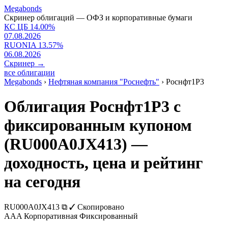
Megabonds
Скринер облигаций — ОФЗ и корпоративные бумаги
КС ЦБ
14.00
%
07.08.2026
RUONIA
13.57
%
06.08.2026
Скринер
→
все облигации
Megabonds
›
Нефтяная компания "Роснефть"
›
Роснфт1P3
Облигация Роснфт1P3 с
фиксированным купоном
(RU000A0JX413) —
доходность, цена и рейтинг
на сегодня
RU000A0JX413
⧉
✓ Скопировано
AAA
Корпоративная
Фиксированный