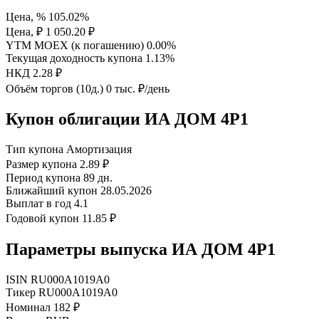
Цена, %
105.02%
Цена, ₽
1 050.20 ₽
YTM MOEX (к погашению)
0.00%
Текущая доходность купона
1.13%
НКД
2.28 ₽
Объём торгов (10д.)
0 тыс. ₽/день
Купон облигации ИА ДОМ 4P1
Тип купона
Амортизация
Размер купона
2.89 ₽
Период купона
89 дн.
Ближайший купон
28.05.2026
Выплат в год
4.1
Годовой купон
11.85 ₽
Параметры выпуска ИА ДОМ 4P1
ISIN
RU000A1019A0
Тикер
RU000A1019A0
Номинал
182 ₽