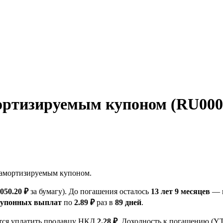
ртизируемым купоном (RU000A
амортизируемым купоном.
 050.20 ₽
за бумагу). До погашения осталось
13 лет 9 месяцев
— в
купонных выплат
по
2.89 ₽
раз в
89 дней
.
ется уплатить продавцу НКД
2.28 ₽
. Доходность к погашению (