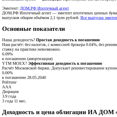
Эмитент:
ДОМ.РФ Ипотечный агент
ДОМ.РФ Ипотечный агент — эмитент ипотечных ценных бумаг с
выпусков общим объёмом 2,1 трлн рублей.
Все выпуски эмите
Основные показатели
Наша доходность
?
Простая доходность к погашению
Наш расчёт: без налогов, с комиссией брокера 0.04%, без ре
ставку на практике невозможно.
6.09%
к погашению (амортизация)
YTM
MOEX
?
Эффективная доходность к погашению
Расчёт Московской биржи. Допускает реинвестирование купоно
0.00%
к погашению 28.05.2040
Рейтинг
AAA
Дюрация
3.9
года
3 года 11 мес.
Доходность и цена облигации ИА ДОМ 