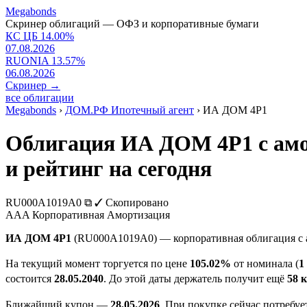
Megabonds
Скринер облигаций — ОФЗ и корпоративные бумаги
КС ЦБ
14.00
%
07.08.2026
RUONIA
13.57
%
06.08.2026
Скринер
→
все облигации
Megabonds
›
ДОМ.РФ Ипотечный агент
›
ИА ДОМ 4P1
Облигация ИА ДОМ 4P1 с амо
и рейтинг на сегодня
RU000A1019A0
⧉
✓ Скопировано
AAA
Корпоративная
Амортизация
ИА ДОМ 4P1
(RU000A1019A0) — корпоративная облигация с 
На текущий момент торгуется по цене
105.02%
от номинала (
1
состоится
28.05.2040
. До этой даты держатель получит ещё
58 
Ближайший купон —
28.05.2026
. При покупке сейчас потребу