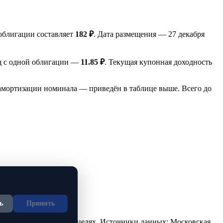
облигации составляет
182 ₽
. Дата размещения — 27 декабря
од с одной облигации —
11.85 ₽
. Текущая купонная доходность
амортизации номинала — приведён в таблице выше. Всего до
ь
Принять
но в ознакомительных целях. Источники данных: Московская