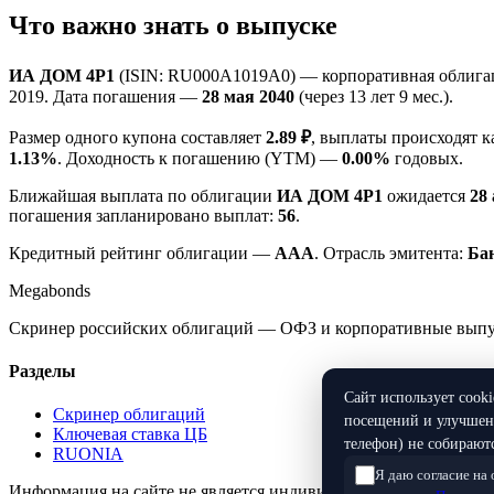
Что важно знать о выпуске
ИА ДОМ 4P1
(ISIN: RU000A1019A0) — корпоративная облигац
2019. Дата погашения —
28 мая 2040
(через 13 лет 9 мес.).
Размер одного купона составляет
2.89 ₽
, выплаты происходят 
1.13%
. Доходность к погашению (YTM) —
0.00%
годовых.
Ближайшая выплата по облигации
ИА ДОМ 4P1
ожидается
28
погашения запланировано выплат:
56
.
Кредитный рейтинг облигации —
AAA
. Отрасль эмитента:
Ба
Megabonds
Скринер российских облигаций — ОФЗ и корпоративные выпуск
Разделы
Сайт использует cook
Скринер облигаций
посещений и улучшени
Ключевая ставка ЦБ
телефон) не собираютс
RUONIA
Я даю согласие на
Информация на сайте не является индивидуальной инвестицио