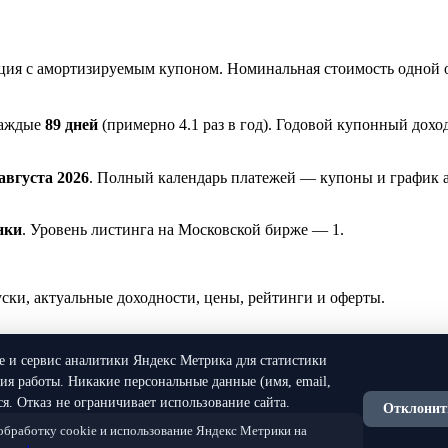
ия с амортизируемым купоном. Номинальная стоимость одной 
каждые
89 дней
(примерно 4.1 раз в год). Годовой купонный дох
 августа 2026
. Полный календарь платежей — купоны и график 
нки
. Уровень листинга на Московской бирже — 1.
и, актуальные доходности, цены, рейтинги и оферты.
ie и сервис аналитики Яндекс Метрика для статистики
я работы. Никакие персональные данные (имя, email,
я. Отказ не ограничивает использование сайта.
Отклонит
 обработку cookie и использование Яндекс Метрики на
нной рекомендацией. Все данные предоставляются исключитель