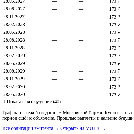
28.05.2027
—
—
173 ₽
28.08.2027
—
—
173 ₽
28.11.2027
—
—
173 ₽
28.02.2028
—
—
173 ₽
28.05.2028
—
—
173 ₽
28.08.2028
—
—
173 ₽
28.11.2028
—
—
173 ₽
28.02.2029
—
—
173 ₽
28.05.2029
—
—
173 ₽
28.08.2029
—
—
173 ₽
28.11.2029
—
—
173 ₽
28.02.2030
—
—
173 ₽
28.05.2030
—
—
173 ₽
↓ Показать все будущие (40)
График платежей по данным Московской биржи. Купон — выплат
период ещё не объявлена. Прошлые выплаты и дальние будущи
Все облигации эмитента →
Открыть на MOEX →