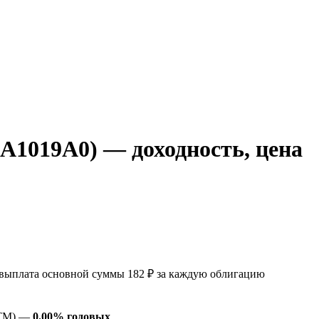
1019A0) — доходность, цена
ыплата основной суммы 182 ₽ за каждую облигацию
YTM) —
0.00% годовых
.