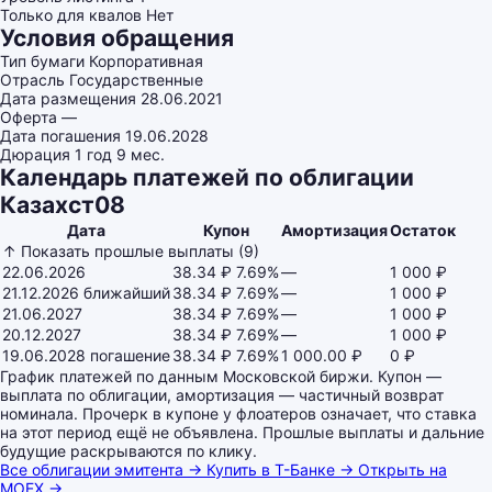
Только для квалов
Нет
Условия обращения
Тип бумаги
Корпоративная
Отрасль
Государственные
Дата размещения
28.06.2021
Оферта
—
Дата погашения
19.06.2028
Дюрация
1 год 9 мес.
Календарь платежей по облигации
Казахст08
Дата
Купон
Амортизация
Остаток
↑ Показать прошлые выплаты (9)
22.06.2026
38.34 ₽
7.69%
—
1 000 ₽
21.12.2026
ближайший
38.34 ₽
7.69%
—
1 000 ₽
21.06.2027
38.34 ₽
7.69%
—
1 000 ₽
20.12.2027
38.34 ₽
7.69%
—
1 000 ₽
19.06.2028
погашение
38.34 ₽
7.69%
1 000.00 ₽
0 ₽
График платежей по данным Московской биржи. Купон —
выплата по облигации, амортизация — частичный возврат
номинала. Прочерк в купоне у флоатеров означает, что ставка
на этот период ещё не объявлена. Прошлые выплаты и дальние
будущие раскрываются по клику.
Все облигации эмитента →
Купить в Т-Банке →
Открыть на
MOEX →