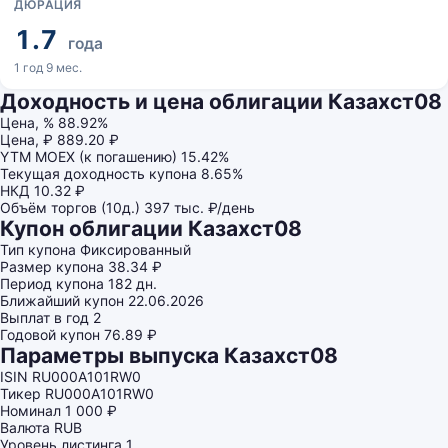
ДЮРАЦИЯ
1.7
года
1 год 9 мес.
Доходность и цена облигации Казахст08
Цена, %
88.92%
Цена, ₽
889.20 ₽
YTM MOEX (к погашению)
15.42%
Текущая доходность купона
8.65%
НКД
10.32 ₽
Объём торгов (10д.)
397 тыс. ₽/день
Купон облигации Казахст08
Тип купона
Фиксированный
Размер купона
38.34 ₽
Период купона
182 дн.
Ближайший купон
22.06.2026
Выплат в год
2
Годовой купон
76.89 ₽
Параметры выпуска Казахст08
ISIN
RU000A101RW0
Тикер
RU000A101RW0
Номинал
1 000 ₽
Валюта
RUB
Уровень листинга
1