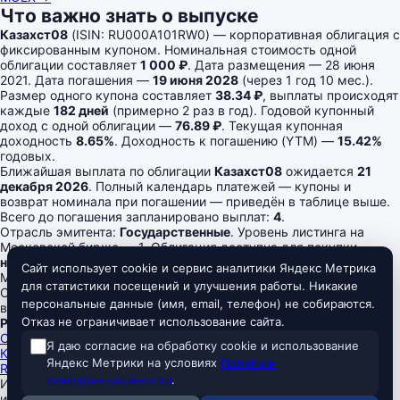
Что важно знать о выпуске
Казахст08
(ISIN: RU000A101RW0) — корпоративная облигация с
фиксированным купоном. Номинальная стоимость одной
облигации составляет
1 000 ₽
. Дата размещения — 28 июня
2021. Дата погашения —
19 июня 2028
(через 1 год 10 мес.).
Размер одного купона составляет
38.34 ₽
, выплаты происходят
каждые
182 дней
(примерно 2 раз в год). Годовой купонный
доход с одной облигации —
76.89 ₽
. Текущая купонная
доходность
8.65%
. Доходность к погашению (YTM) —
15.42%
годовых.
Ближайшая выплата по облигации
Казахст08
ожидается
21
декабря 2026
. Полный календарь платежей — купоны и
возврат номинала при погашении — приведён в таблице выше.
Всего до погашения запланировано выплат:
4
.
Отрасль эмитента:
Государственные
. Уровень листинга на
Московской бирже — 1. Облигация доступна для покупки
неквалифицированным инвесторам
в Т-Банке.
Сайт использует cookie и сервис аналитики Яндекс Метрика
Megabonds
для статистики посещений и улучшения работы. Никакие
Скринер российских облигаций — ОФЗ и корпоративные
персональные данные (имя, email, телефон) не собираются.
выпуски, актуальные доходности, цены, рейтинги и оферты.
Отказ не ограничивает использование сайта.
Разделы
Скринер облигаций
Я даю согласие на обработку cookie и использование
Ключевая ставка ЦБ
Яндекс Метрики на условиях
Политики
RUONIA
конфиденциальности
.
Информация на сайте не является индивидуальной
инвестиционной рекомендацией. Все данные предоставляются