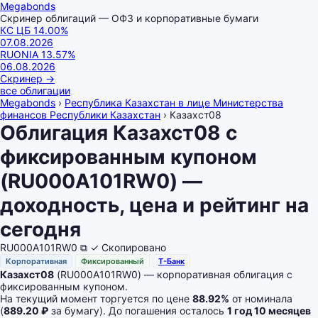
Megabonds
Скринер облигаций — ОФЗ и корпоративные бумаги
КС ЦБ
14.00
%
07.08.2026
RUONIA
13.57
%
06.08.2026
Скринер
→
все облигации
Megabonds
›
Республика Казахстан в лице Министерства
финансов Республики Казахстан
›
Казахст08
Облигация Казахст08 с
фиксированным купоном
(RU000A101RW0) —
доходность, цена и рейтинг на
сегодня
RU000A101RW0
⧉
✓ Скопировано
Корпоративная
Фиксированный
Т-Банк
Казахст08
(RU000A101RW0) — корпоративная облигация с
фиксированным купоном.
На текущий момент торгуется по цене
88.92%
от номинала
(
889.20 ₽
за бумагу). До погашения осталось
1 год 10 месяцев