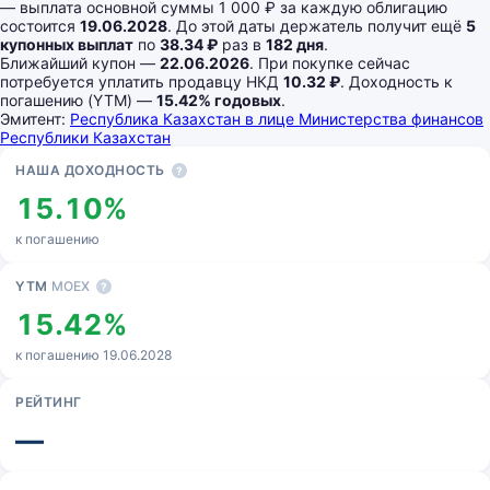
— выплата основной суммы 1 000 ₽ за каждую облигацию
состоится
19.06.2028
. До этой даты держатель получит ещё
5
купонных выплат
по
38.34 ₽
раз в
182 дня
.
Ближайший купон —
22.06.2026
. При покупке сейчас
потребуется уплатить продавцу НКД
10.32 ₽
. Доходность к
погашению (YTM) —
15.42% годовых
.
Эмитент:
Республика Казахстан в лице Министерства финансов
Республики Казахстан
Основные показатели
НАША ДОХОДНОСТЬ
?
15.10%
к погашению
YTM
MOEX
?
15.42%
к погашению 19.06.2028
РЕЙТИНГ
—