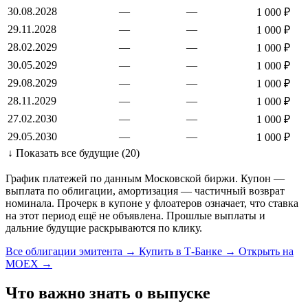
30.08.2028
—
—
1 000 ₽
29.11.2028
—
—
1 000 ₽
28.02.2029
—
—
1 000 ₽
30.05.2029
—
—
1 000 ₽
29.08.2029
—
—
1 000 ₽
28.11.2029
—
—
1 000 ₽
27.02.2030
—
—
1 000 ₽
29.05.2030
—
—
1 000 ₽
↓ Показать все будущие (20)
График платежей по данным Московской биржи. Купон —
выплата по облигации, амортизация — частичный возврат
номинала. Прочерк в купоне у флоатеров означает, что ставка
на этот период ещё не объявлена. Прошлые выплаты и
дальние будущие раскрываются по клику.
Все облигации эмитента →
Купить в Т-Банке →
Открыть на
MOEX →
Что важно знать о выпуске