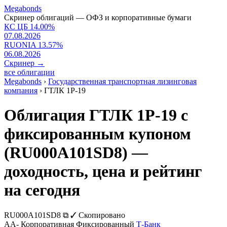
Megabonds
Скринер облигаций — ОФЗ и корпоративные бумаги
КС ЦБ
14.00
%
07.08.2026
RUONIA
13.57
%
06.08.2026
Скринер
→
все облигации
Megabonds
›
Государственная транспортная лизинговая
компания
›
ГТЛК 1P-19
Облигация ГТЛК 1P-19 с
фиксированным купоном
(RU000A101SD8) —
доходность, цена и рейтинг
на сегодня
RU000A101SD8
⧉
✓ Скопировано
AA-
Корпоративная
Фиксированный
Т-Банк