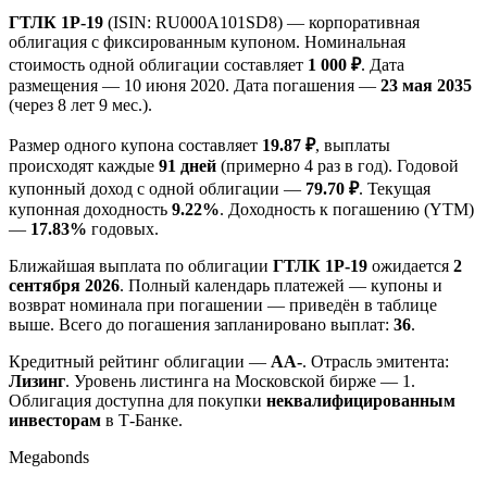
ГТЛК 1P-19
(ISIN: RU000A101SD8) — корпоративная
облигация с фиксированным купоном. Номинальная
стоимость одной облигации составляет
1 000 ₽
. Дата
размещения — 10 июня 2020. Дата погашения —
23 мая 2035
(через 8 лет 9 мес.).
Размер одного купона составляет
19.87 ₽
, выплаты
происходят каждые
91 дней
(примерно 4 раз в год). Годовой
купонный доход с одной облигации —
79.70 ₽
. Текущая
купонная доходность
9.22%
. Доходность к погашению (YTM)
—
17.83%
годовых.
Ближайшая выплата по облигации
ГТЛК 1P-19
ожидается
2
сентября 2026
. Полный календарь платежей — купоны и
возврат номинала при погашении — приведён в таблице
выше. Всего до погашения запланировано выплат:
36
.
Кредитный рейтинг облигации —
AA-
. Отрасль эмитента:
Лизинг
. Уровень листинга на Московской бирже — 1.
Облигация доступна для покупки
неквалифицированным
инвесторам
в Т-Банке.
Megabonds