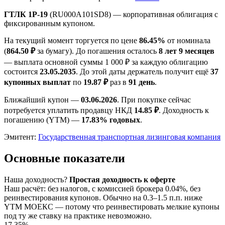
ГТЛК 1P-19
(RU000A101SD8) — корпоративная облигация с
фиксированным купоном.
На текущий момент торгуется по цене
86.45%
от номинала
(
864.50 ₽
за бумагу). До погашения осталось
8 лет 9 месяцев
— выплата основной суммы 1 000 ₽ за каждую облигацию
состоится
23.05.2035
. До этой даты держатель получит ещё
37
купонных выплат
по
19.87 ₽
раз в
91 день
.
Ближайший купон —
03.06.2026
. При покупке сейчас
потребуется уплатить продавцу НКД
14.85 ₽
. Доходность к
погашению (YTM) —
17.83% годовых
.
Эмитент:
Государственная транспортная лизинговая компания
Основные показатели
Наша доходность
?
Простая доходность к оферте
Наш расчёт: без налогов, с комиссией брокера 0.04%, без
реинвестирования купонов. Обычно на 0.3–1.5 п.п. ниже
YTM МОЕКС — потому что реинвестировать мелкие купоны
под ту же ставку на практике невозможно.
17.35%