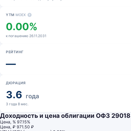
YTM
MOEX
?
0.00%
к погашению 26.11.2031
РЕЙТИНГ
—
ДЮРАЦИЯ
3.6
года
3 года 8 мес.
Доходность и цена облигации ОФЗ 29018
Цена, %
97.15%
Цена, ₽
971.50 ₽