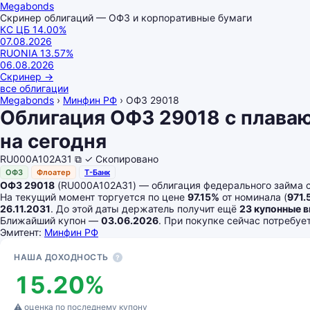
Megabonds
Скринер облигаций — ОФЗ и корпоративные бумаги
КС ЦБ
14.00
%
07.08.2026
RUONIA
13.57
%
06.08.2026
Скринер
→
все облигации
Megabonds
›
Минфин РФ
›
ОФЗ 29018
Облигация ОФЗ 29018 с плава
на сегодня
RU000A102A31
⧉
✓ Скопировано
ОФЗ
Флоатер
Т-Банк
ОФЗ 29018
(RU000A102A31) — облигация федерального займа с
На текущий момент торгуется по цене
97.15%
от номинала (
971.
26.11.2031
. До этой даты держатель получит ещё
23 купонные 
Ближайший купон —
03.06.2026
. При покупке сейчас потребу
Эмитент:
Минфин РФ
Основные показатели
НАША ДОХОДНОСТЬ
?
15.20%
⚠ оценка по последнему купону