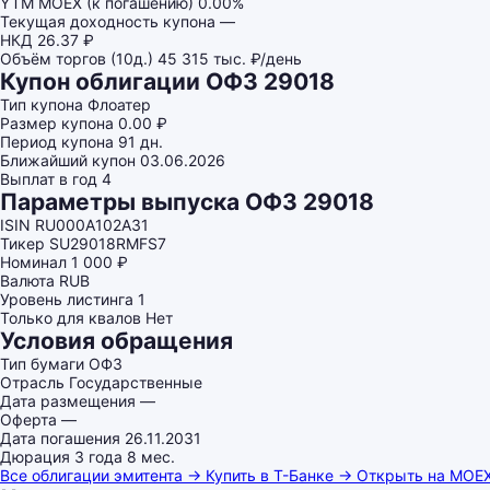
YTM MOEX (к погашению)
0.00%
Текущая доходность купона
—
НКД
26.37 ₽
Объём торгов (10д.)
45 315 тыс. ₽/день
Купон облигации ОФЗ 29018
Тип купона
Флоатер
Размер купона
0.00 ₽
Период купона
91 дн.
Ближайший купон
03.06.2026
Выплат в год
4
Параметры выпуска ОФЗ 29018
ISIN
RU000A102A31
Тикер
SU29018RMFS7
Номинал
1 000 ₽
Валюта
RUB
Уровень листинга
1
Только для квалов
Нет
Условия обращения
Тип бумаги
ОФЗ
Отрасль
Государственные
Дата размещения
—
Оферта
—
Дата погашения
26.11.2031
Дюрация
3 года 8 мес.
Все облигации эмитента →
Купить в Т-Банке →
Открыть на MOE