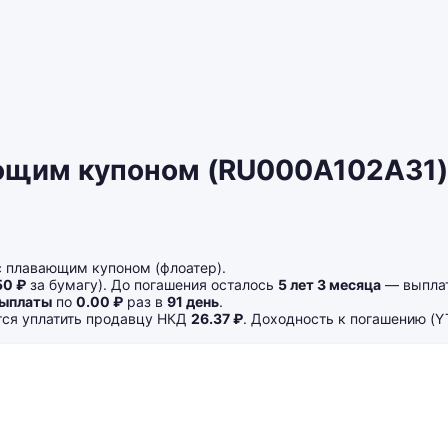
ющим купоном (RU000A102A31) 
 плавающим купоном (флоатер).
50 ₽
за бумагу). До погашения осталось
5 лет 3 месяца
— выплат
выплаты
по
0.00 ₽
раз в
91 день
.
ется уплатить продавцу НКД
26.37 ₽
. Доходность к погашению (