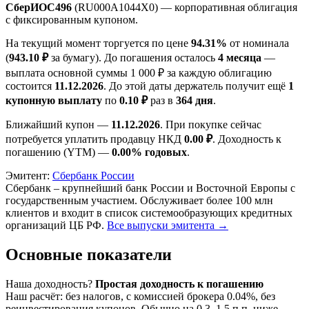
СберИОС496
(RU000A1044X0) — корпоративная облигация
с фиксированным купоном.
На текущий момент торгуется по цене
94.31%
от номинала
(
943.10 ₽
за бумагу). До погашения осталось
4 месяца
—
выплата основной суммы 1 000 ₽ за каждую облигацию
состоится
11.12.2026
. До этой даты держатель получит ещё
1
купонную выплату
по
0.10 ₽
раз в
364 дня
.
Ближайший купон —
11.12.2026
. При покупке сейчас
потребуется уплатить продавцу НКД
0.00 ₽
. Доходность к
погашению (YTM) —
0.00% годовых
.
Эмитент:
Сбербанк России
Сбербанк – крупнейший банк России и Восточной Европы с
государственным участием. Обслуживает более 100 млн
клиентов и входит в список системообразующих кредитных
организаций ЦБ РФ.
Все выпуски эмитента →
Основные показатели
Наша доходность
?
Простая доходность к погашению
Наш расчёт: без налогов, с комиссией брокера 0.04%, без
реинвестирования купонов. Обычно на 0.3–1.5 п.п. ниже