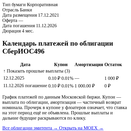
Тип бумаги
Корпоративная
Отрасль
Банки
Дата размещения
17.12.2021
Оферта
—
Дата погашения
11.12.2026
Дюрация
4 мес.
Календарь платежей по облигации
СберИОС496
Дата
Купон
Амортизация
Остаток
↑ Показать прошлые выплаты (3)
12.12.2025
—
0.10 ₽
0.01%
1 000 ₽
11.12.2026
погашение
0.10 ₽
0.01%
1 000.00 ₽
0 ₽
График платежей по данным Московской биржи. Купон —
выплата по облигации, амортизация — частичный возврат
номинала. Прочерк в купоне у флоатеров означает, что ставка
на этот период ещё не объявлена. Прошлые выплаты и
дальние будущие раскрываются по клику.
Все облигации эмитента →
Открыть на MOEX →