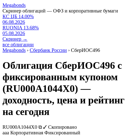
Megabonds
Скринер облигаций — ОФЗ и корпоративные бумаги
КС ЦБ
14.00
%
06.08.2026
RUONIA
13.68
%
05.08.2026
Скринер
→
все облигации
Megabonds
›
Сбербанк России
›
СберИОС496
Облигация СберИОС496 с
фиксированным купоном
(RU000A1044X0) —
доходность, цена и рейтинг
на сегодня
RU000A1044X0
⧉
✓ Скопировано
aaa
Корпоративная
Фиксированный