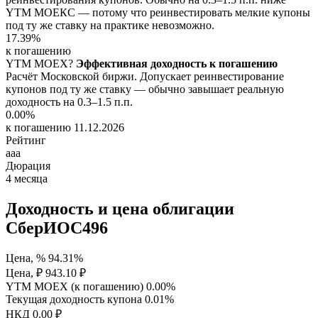
YTM МОЕКС — потому что реинвестировать мелкие купоны
под ту же ставку на практике невозможно.
17.39%
к погашению
YTM
MOEX
?
Эффективная доходность к погашению
Расчёт Московской биржи. Допускает реинвестирование
купонов под ту же ставку — обычно завышает реальную
доходность на 0.3–1.5 п.п.
0.00%
к погашению 11.12.2026
Рейтинг
aaa
Дюрация
4
месяца
Доходность и цена облигации
СберИОС496
Цена, %
94.31%
Цена, ₽
943.10 ₽
YTM MOEX (к погашению)
0.00%
Текущая доходность купона
0.01%
НКД
0.00 ₽