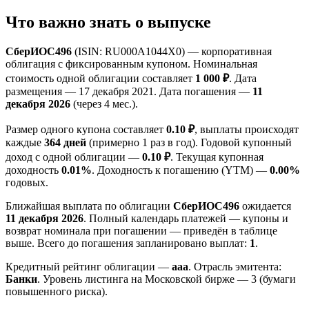
Что важно знать о выпуске
СберИОС496
(ISIN: RU000A1044X0) — корпоративная
облигация с фиксированным купоном. Номинальная
стоимость одной облигации составляет
1 000 ₽
. Дата
размещения — 17 декабря 2021. Дата погашения —
11
декабря 2026
(через 4 мес.).
Размер одного купона составляет
0.10 ₽
, выплаты происходят
каждые
364 дней
(примерно 1 раз в год). Годовой купонный
доход с одной облигации —
0.10 ₽
. Текущая купонная
доходность
0.01%
. Доходность к погашению (YTM) —
0.00%
годовых.
Ближайшая выплата по облигации
СберИОС496
ожидается
11 декабря 2026
. Полный календарь платежей — купоны и
возврат номинала при погашении — приведён в таблице
выше. Всего до погашения запланировано выплат:
1
.
Кредитный рейтинг облигации —
aaa
. Отрасль эмитента:
Банки
. Уровень листинга на Московской бирже — 3 (бумаги
повышенного риска).