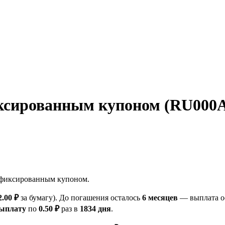
сированным купоном (RU000A1
 фиксированным купоном.
2.00 ₽
за бумагу). До погашения осталось
6 месяцев
— выплата ос
выплату
по
0.50 ₽
раз в
1834 дня
.