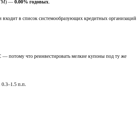
YTM) —
0.00% годовых
.
и входит в список системообразующих кредитных организаций
С — потому что реинвестировать мелкие купоны под ту же
0.3–1.5 п.п.