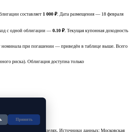
блигации составляет
1 000 ₽
. Дата размещения — 18 февраля
оход с одной облигации —
0.10 ₽
. Текущая купонная доходность
т номинала при погашении — приведён в таблице выше. Всего
ного риска). Облигация доступна только
ь
Принять
но в ознакомительных целях. Источники данных: Московская