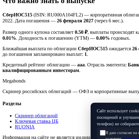
Что важно знать о выпуске
СберИОС515
(ISIN: RU000A104FL2) — корпоративная облигац
2022. Дата погашения —
26 февраля 2027
(через 6 мес.).
Размер одного купона составляет
0.50 ₽
, выплаты происходят 
0.01%
. Доходность к погашению (YTM) —
0.00%
годовых.
Ближайшая выплата по облигации
СберИОС515
ожидается
26
до погашения запланировано выплат:
1
.
Кредитный рейтинг облигации —
aaa
. Отрасль эмитента:
Бан
квалифицированным инвесторам
.
Megabonds
Скринер российских облигаций — ОФЗ и корпоративные выпуск
Разделы
Сайт использует cook
Скринер облигаций
посещений и улучшени
Ключевая ставка ЦБ
телефон) не собираютс
RUONIA
Я даю согласие на
Информация на сайте не является индивидуальной инвестицио
условиях
Политики