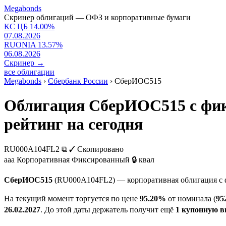
Megabonds
Скринер облигаций — ОФЗ и корпоративные бумаги
КС ЦБ
14.00
%
07.08.2026
RUONIA
13.57
%
06.08.2026
Скринер
→
все облигации
Megabonds
›
Сбербанк России
›
СберИОС515
Облигация СберИОС515 с фик
рейтинг на сегодня
RU000A104FL2
⧉
✓ Скопировано
aaa
Корпоративная
Фиксированный
🔒 квал
СберИОС515
(RU000A104FL2) — корпоративная облигация с
На текущий момент торгуется по цене
95.20%
от номинала (
95
26.02.2027
. До этой даты держатель получит ещё
1 купонную 