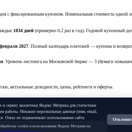
ия с фиксированным купоном. Номинальная стоимость одной о
каждые
1834 дней
(примерно 0.2 раз в год). Годовой купонный д
 февраля 2027
. Полный календарь платежей — купоны и возвра
ки
. Уровень листинга на Московской бирже — 3 (бумаги повышен
и, актуальные доходности, цены, рейтинги и оферты.
ie и сервис аналитики Яндекс Метрика для статистики
я работы. Никакие персональные данные (имя, email,
я. Отказ не ограничивает использование сайта.
Отклонит
 обработку cookie и использование Яндекс Метрики на
нной рекомендацией. Все данные предоставляются исключитель
 конфиденциальности
.