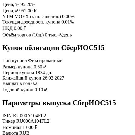
Цена, %
95.20%
Цена, ₽
952.00 ₽
YTM MOEX (к погашению)
0.00%
Текущая доходность купона
0.01%
НКД
0.00 ₽
Объём торгов (10д.)
0 тыс. ₽/день
Купон облигации СберИОС515
Тип купона
Фиксированный
Размер купона
0.50 ₽
Период купона
1834 дн.
Ближайший купон
26.02.2027
Выплат в год
0.2
Годовой купон
0.10 ₽
Параметры выпуска СберИОС515
ISIN
RU000A104FL2
Тикер
RU000A104FL2
Номинал
1 000 ₽
Валюта
RUB