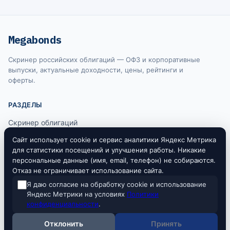
Megabonds
Скринер российских облигаций — ОФЗ и корпоративные
выпуски, актуальные доходности, цены, рейтинги и
оферты.
РАЗДЕЛЫ
Скринер облигаций
Ключевая ставка ЦБ
Сайт использует cookie и сервис аналитики Яндекс Метрика
для статистики посещений и улучшения работы. Никакие
RUONIA
персональные данные (имя, email, телефон) не собираются.
Отказ не ограничивает использование сайта.
Я даю согласие на обработку cookie и использование
Информация на сайте не является индивидуальной инвестиционной
Яндекс Метрики на условиях
Политики
рекомендацией. Все данные предоставляются исключительно в
конфиденциальности
.
ознакомительных целях. Источники данных: Московская биржа, Банк
России.
Отклонить
Принять