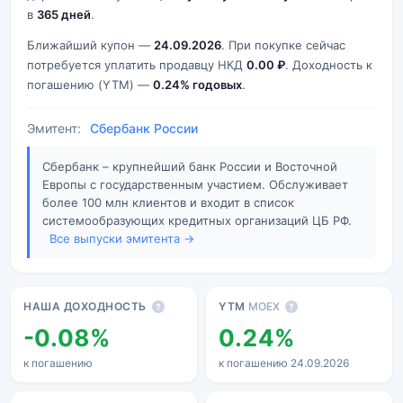
в
365 дней
.
Ближайший купон —
24.09.2026
. При покупке сейчас
потребуется уплатить продавцу НКД
0.00 ₽
. Доходность к
погашению (YTM) —
0.24% годовых
.
Эмитент:
Сбербанк России
Сбербанк – крупнейший банк России и Восточной
Европы с государственным участием. Обслуживает
более 100 млн клиентов и входит в список
системообразующих кредитных организаций ЦБ РФ.
Все выпуски эмитента →
Основные показатели
НАША ДОХОДНОСТЬ
YTM
MOEX
?
?
-0.08%
0.24%
к погашению
к погашению 24.09.2026