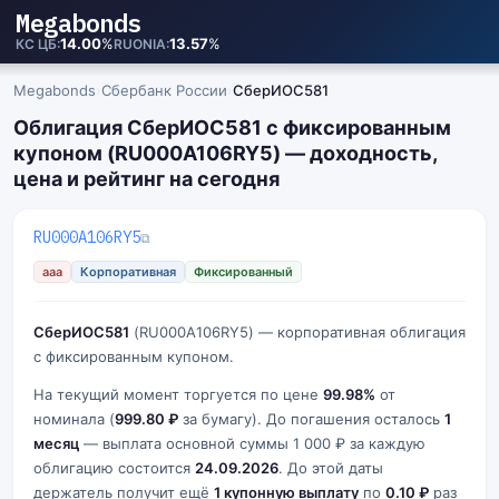
Megabonds
14.00
%
13.57
%
КС ЦБ
RUONIA
Megabonds
›
Сбербанк России
›
СберИОС581
Облигация СберИОС581 с фиксированным
купоном (RU000A106RY5) — доходность,
цена и рейтинг на сегодня
RU000A106RY5
⧉
aaa
Корпоративная
Фиксированный
СберИОС581
(RU000A106RY5) — корпоративная облигация
с фиксированным купоном.
На текущий момент торгуется по цене
99.98%
от
номинала (
999.80 ₽
за бумагу). До погашения осталось
1
месяц
— выплата основной суммы 1 000 ₽ за каждую
облигацию состоится
24.09.2026
. До этой даты
держатель получит ещё
1 купонную выплату
по
0.10 ₽
раз