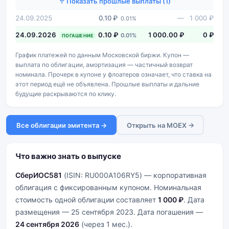
↑ Показать прошлые выплаты (1)
24.09.2025
0.10 ₽
—
1 000 ₽
0.01%
24.09.2026
0.10 ₽
1 000.00 ₽
0 ₽
0.01%
ПОГАШЕНИЕ
График платежей по данным Московской биржи. Купон —
выплата по облигации, амортизация — частичный возврат
номинала. Прочерк в купоне у флоатеров означает, что ставка на
этот период ещё не объявлена. Прошлые выплаты и дальние
будущие раскрываются по клику.
Все облигации эмитента →
Открыть на MOEX →
Что важно знать о выпуске
СберИОС581
(ISIN: RU000A106RY5) — корпоративная
облигация с фиксированным купоном. Номинальная
стоимость одной облигации составляет
1 000 ₽
. Дата
размещения — 25 сентября 2023. Дата погашения —
24 сентября 2026
(через 1 мес.).