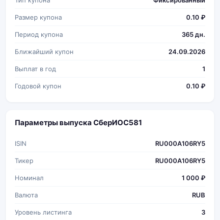
Тип купона
Фиксированный
Размер купона
0.10 ₽
Период купона
365 дн.
Ближайший купон
24.09.2026
Выплат в год
1
Годовой купон
0.10 ₽
Параметры выпуска СберИОС581
ISIN
RU000A106RY5
Тикер
RU000A106RY5
Номинал
1 000 ₽
Валюта
RUB
Уровень листинга
3